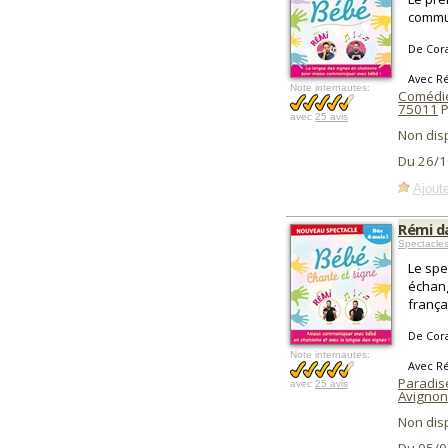
commun
De Cora
Avec R
Note internautes:
Comédie
75011
P
avec
25 avis
Non dis
Du 26/1
Ajoute
Rémi d
Spectacle
Le spe
échang
frança
De Cora
Note internautes:
Avec R
Paradis
avec
25 avis
Avignon
Non dis