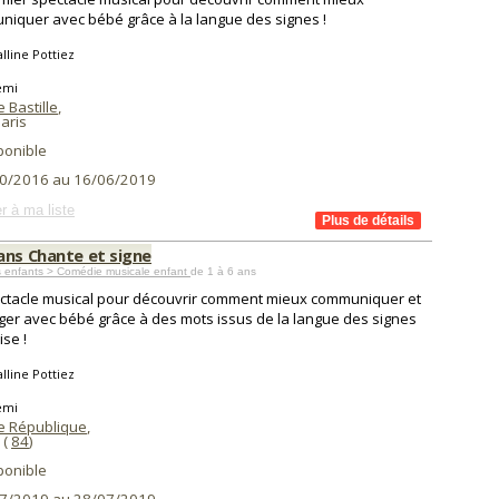
iquer avec bébé grâce à la langue des signes !
lline Pottiez
émi
 Bastille
,
aris
ponible
0/2016 au 16/06/2019
r à ma liste
ans Chante et signe
s enfants > Comédie musicale enfant
de 1 à 6 ans
ctacle musical pour découvrir comment mieux communiquer et
er avec bébé grâce à des mots issus de la langue des signes
ise !
lline Pottiez
émi
e République
,
(
84
)
ponible