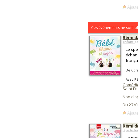
Ajoute
Ces évènements ne sont pl
Rémi d
Théâtre
de
Le spe
échang
frança
De Cora
Avec R
Comédi
Saint Et
Non dis
Du 27/0
Ajoute
Rémi d
Spectacle
Le pre