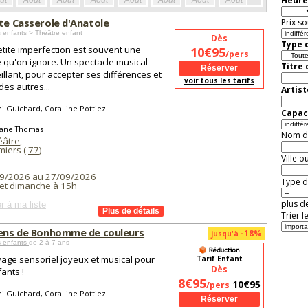
Heure
ût
Août
Août
Août
Août
Août
Août
Août
Août
Aoû
ite Casserole d'Anatole
Prix so
 enfants > Théâtre enfant
Dès
Type d
tite imperfection est souvent une
10€95
/pers
é qu'on ignore. Un spectacle musical
Titre
illant, pour accepter ses différences et
voir tous les tarifs
des autres...
Artist
 Guichard, Coralline Pottiez
Capaci
iane Thomas
Nom de 
éâtre
,
iers (
77
)
Ville o
9/2026 au 27/09/2026
Type de
et dimanche à 15h
plus de
r à ma liste
Trier l
sens de Bonhomme de couleurs
-18%
jusqu'à
s enfants
de 2 à 7 ans
age sensoriel joyeux et musical pour
Tarif Enfant
Dès
fants !
8€95
10€95
/pers
 Guichard, Coralline Pottiez