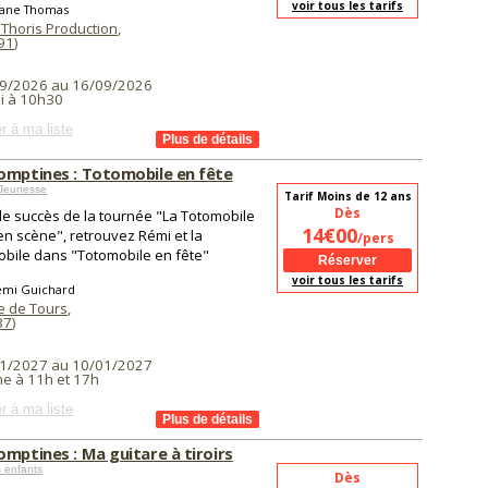
voir tous les tarifs
iane Thomas
 Thoris Production
,
91
)
9/2026 au 16/09/2026
i à 10h30
r à ma liste
omptines : Totomobile en fête
 Jeunesse
Tarif Moins de 12 ans
Dès
le succès de la tournée "La Totomobile
14€00
en scène", retrouvez Rémi et la
/pers
bile dans "Totomobile en fête"
voir tous les tarifs
émi Guichard
 de Tours
,
37
)
1/2027 au 10/01/2027
e à 11h et 17h
r à ma liste
mptines : Ma guitare à tiroirs
 enfants
Dès