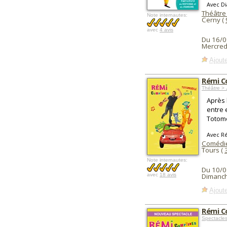
Avec D
Théâtre
Note internautes:
Cerny (
avec
4 avis
Du 16/0
Mercred
Ajoute
Rémi C
Théâtre >
Après 
entre 
Totomo
Avec R
Comédie
Tours (
Note internautes:
Du 10/0
avec
18 avis
Dimanch
Ajoute
Rémi Co
Spectacles