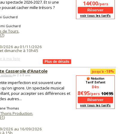
u spectacle 2026-2027. Et si une
14€00
/pers
e pouvait cacher mille trésors ?
voir tous les tarifs
i Guichard
émi Guichard
 de Tours
,
37
)
0/2026 au 01/11/2026
et dimanche à 10h45
r à ma liste
ite Casserole d'Anatole
-18%
jusqu'à
s enfants
de 2 à 8 ans
tite imperfection est souvent une
Tarif Enfant
Dès
é qu'on ignore. Un spectacle musical
8€95
illant, pour accepter ses différences et
10€95
/pers
des autres...
voir tous les tarifs
iane Thomas
 Thoris Production
,
91
)
9/2026 au 16/09/2026
i à 15h