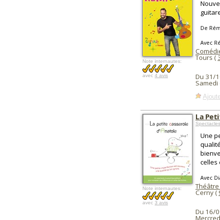
Nouvea
guitar
De Rém
Avec R
Comédie
Tours (
Note internautes:
Du 31/1
avec
4 avis
Samedi 
Ajoute
La Pet
Spectacle
Une pe
qualit
bienve
celles 
Avec D
Théâtre
Note internautes:
Cerny (
avec
3 avis
Du 16/0
Mercred