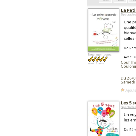
Août
Août
Ao
La Pet
Spectacles
Une pe
qualit
bienve
celles 
De Rémi
Note internautes:
Avec D
Coul'Th
avec
3 avis
Coulomm
Du 26/0
Samedi 
Ajoute
Les 5 
Spectacle
Un voy
les en
De Rémi