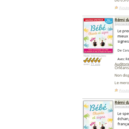
Du 05/0
Ajoute
Rémi d
Spectacle
Le pre
mieux 
signes
De Cora
Note internautes:
Avec R
Auditor
avec
25 avis
Orléans
Non dis
Le merc
Ajoute
Rémi d
Spectacle
Le spe
échang
frança