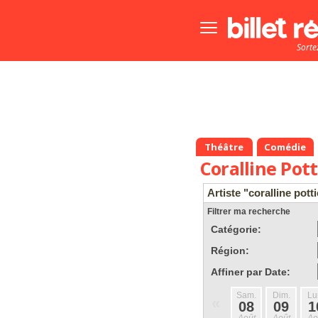
Bouton
menu
Sorte
principale
Théâtre
Comédie
Coralline Pott
Artiste "coralline pott
Filtrer ma recherche
Catégorie:
Région:
Affiner par Date:
Sam.
Dim.
Lu
«
08
09
1