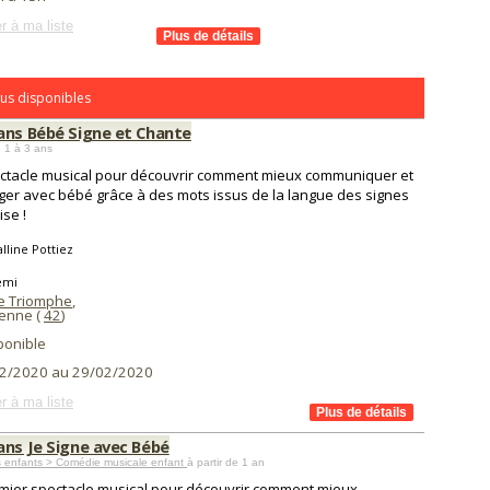
r à ma liste
us disponibles
ans Bébé Signe et Chante
 1 à 3 ans
ctacle musical pour découvrir comment mieux communiquer et
er avec bébé grâce à des mots issus de la langue des signes
ise !
lline Pottiez
émi
e Triomphe
,
ienne (
42
)
ponible
2/2020 au 29/02/2020
r à ma liste
ans Je Signe avec Bébé
s enfants > Comédie musicale enfant
à partir de 1 an
mier spectacle musical pour découvrir comment mieux