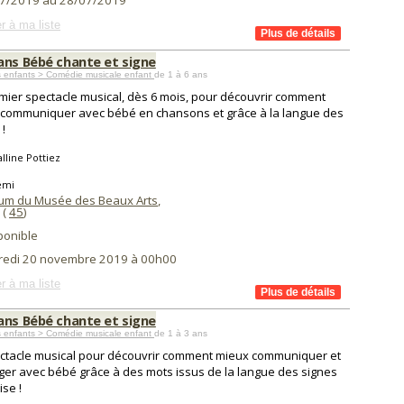
7/2019 au 28/07/2019
r à ma liste
ans Bébé chante et signe
s enfants > Comédie musicale enfant
de 1 à 6 ans
mier spectacle musical, dès 6 mois, pour découvrir comment
communiquer avec bébé en chansons et grâce à la langue des
 !
lline Pottiez
émi
ium du Musée des Beaux Arts
,
 (
45
)
ponible
redi 20 novembre 2019 à 00h00
r à ma liste
ans Bébé chante et signe
s enfants > Comédie musicale enfant
de 1 à 3 ans
ctacle musical pour découvrir comment mieux communiquer et
er avec bébé grâce à des mots issus de la langue des signes
ise !