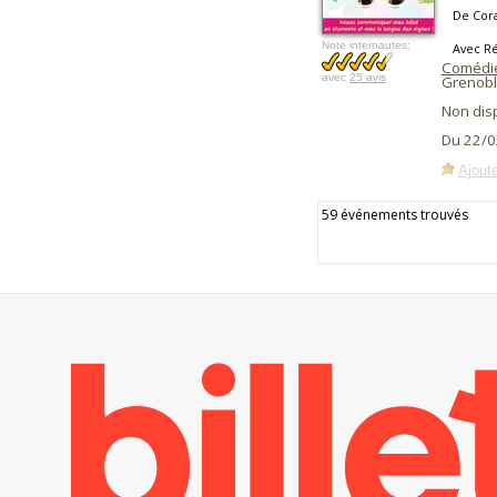
De Cora
Note internautes:
Avec R
Comédie
avec
25 avis
Grenobl
Non dis
Du 22/0
Ajoute
59 événements trouvés