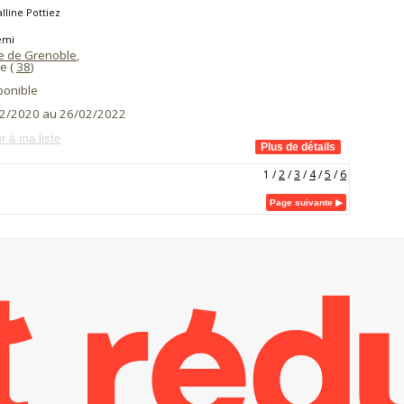
lline Pottiez
émi
 de Grenoble
,
e (
38
)
ponible
2/2020 au 26/02/2022
r à ma liste
1
/
2
/
3
/
4
/
5
/
6