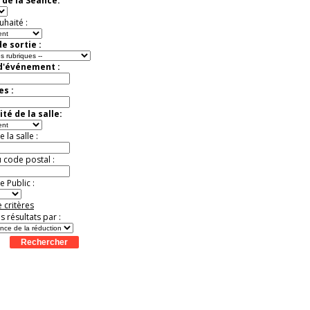
 de la Séance:
t
Août
Août
Août
Août
Août
Août
Août
Août
Août
Jusqu'à -57%
uhaité :
e sortie :
 d'événement :
es :
té de la salle:
la salle :
u code postal :
 Public :
 critères
es résultats par :