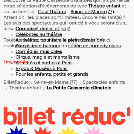
Découvre La Petite Casserole d'Anatole, qui fait partie de
notre sélection d’événements de type
Théâtre enfant
et
qui se tient ici :
Coul'Théâtre
-
Seine-et-Marne (77)
.
Attention : les places sont limitées. Encore hésitant(e) ?
Les avis des spectateurs qui l'ont déjà vécu seront d'une
aide précieuse !
Comédies drôles et pop’
Célébrités au théâtre
Toujours à la recherche de la sortie idéale ? Voici
Au théâtre, pour faire le plein d’émotions
quelques pistes :
Stand-up et humour
ou
soirée en comedy clubs
Comédies musicales
Cirque, magie et mentalisme
Lire la suite
Activités et sorties à Paris
Expos & Musées à Paris
Pour les enfants, petits et grands
BilletReduc
Seine-et-Marne (77)
Spectacles enfants
La Petite Casserole d'Anatole
Théâtre enfant