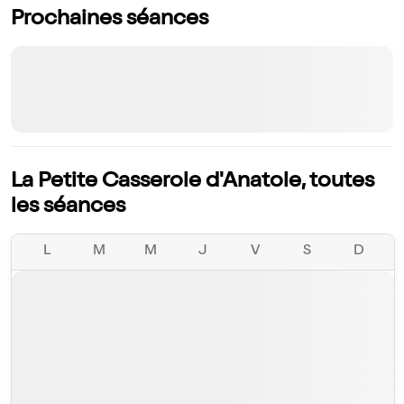
Prochaines séances
La Petite Casserole d'Anatole, toutes
les séances
L
M
M
J
V
S
D