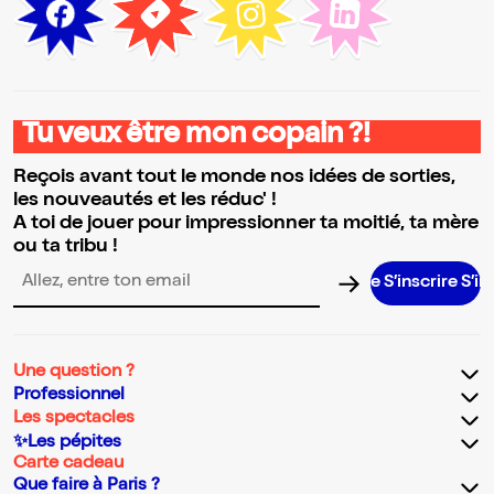
Tu veux être mon copain ?!
Reçois avant tout le monde nos idées de sorties,
les nouveautés et les réduc' !
A toi de jouer pour impressionner ta moitié, ta mère
ou ta tribu !
S’inscrire S’inscrire S
Adresse email pour la newsletter
Une question ?
Professionnel
Les spectacles
✨Les pépites
Carte cadeau
Que faire à Paris ?