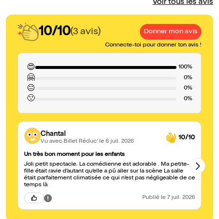
Voir tous les avis
10/10
(3 avis)
Donner mon avis
Connecte-toi pour donner ton avis !
😍
100%
🤗
0%
😐
0%
🙁
0%
Chantal
10/10
Vu avec Billet Réduc'
le 6 juil. 2026
Un très bon moment pour les enfants
T
Joli petit spectacle. La comédienne est adorable . Ma petite-
Su
fille était ravie d’autant qu’elle a pû aller sur la scène La salle
éc
était parfaitement climatisée ce qui n’est pas négligeable de ce
co
temps là
le
Publié
le 7 juil. 2026