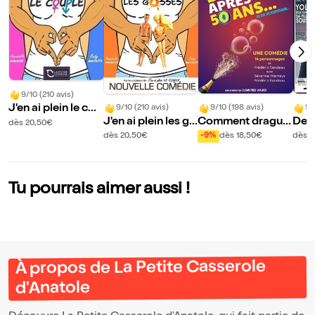
9/10 (210 avis)
J'en ai plein le cou
9/10 (210 avis)
9/10 (198 avis)
9/
J'en ai plein les go
Comment drague
Des
ple
dès 20,50€
sses
r après 50 ans
s
dès 20,50€
-9%
dès 18,50€
dès 1
Tu pourrais aimer aussi !
À propos de La Petite Casserole
d'Anatole