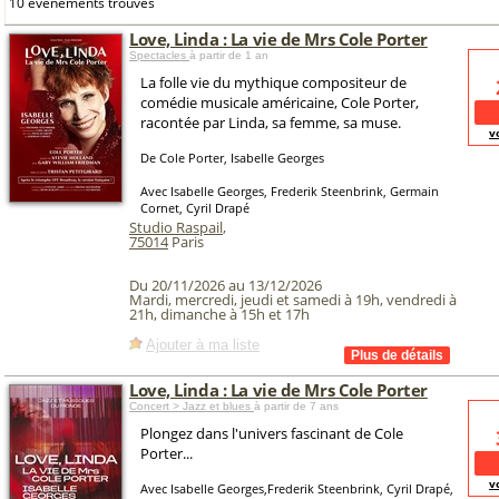
10 événements trouvés
Love, Linda : La vie de Mrs Cole Porter
Spectacles
à partir de 1 an
La folle vie du mythique compositeur de
comédie musicale américaine, Cole Porter,
racontée par Linda, sa femme, sa muse.
v
De Cole Porter, Isabelle Georges
Avec Isabelle Georges, Frederik Steenbrink, Germain
Cornet, Cyril Drapé
Studio Raspail
,
75014
Paris
Du 20/11/2026 au 13/12/2026
Mardi, mercredi, jeudi et samedi à 19h, vendredi à
21h, dimanche à 15h et 17h
Ajouter à ma liste
Love, Linda : La vie de Mrs Cole Porter
Concert > Jazz et blues
à partir de 7 ans
Plongez dans l'univers fascinant de Cole
Porter...
v
Avec Isabelle Georges,Frederik Steenbrink, Cyril Drapé,