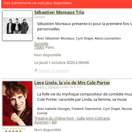
Ces évènements ne sont plus disponibles
Sébastien Moreaux Trio
Concert
Sébastien Moreaux présente ici pour la première fois 
personnelles.
Avec Sébastien Moreaux, Cyril Drapé, Alexis Leonardon
Sunside
,
75001
Paris
Non disponible
Le jeudi 1 octobre 2020 à 00h00
Ajouter à ma liste
Love Linda, la vie de Mrs Cole Porter
Théâtre > Musical
à partir de 5 ans
La folle vie du mythique compositeur de comédie mus
Cole Porter, racontée par Linda, sa femme, sa muse
Avec Isabelle Georges, Frederik Steenbrink, Cyril Drapé, Nicol
Cornet
Théatre du Chêne Noir - Salle John Coltrane
,
Avignon
(
84
)
Note internautes:
Non disponible