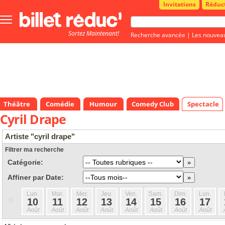
Invitations
Réduc
Bouton
menu
Sortez Maintenant!
principale
Recherche avancée
|
Les nouvea
Théâtre
Comédie
Humour
Comedy Club
Spectacle
Cyril Drape
Artiste "cyril drape"
Filtrer ma recherche
Catégorie:
Affiner par Date:
Lun.
Mar.
Mer.
Jeu.
Ven.
Sam.
Dim.
Lun.
«
10
11
12
13
14
15
16
17
Août
Août
Août
Août
Août
Août
Août
Août