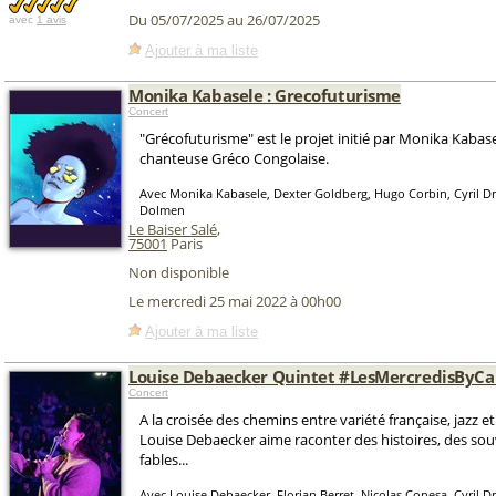
Du 05/07/2025 au 26/07/2025
avec
1 avis
Ajouter à ma liste
Monika Kabasele : Grecofuturisme
Concert
"Grécofuturisme" est le projet initié par Monika Kabas
chanteuse Gréco Congolaise.
Avec Monika Kabasele, Dexter Goldberg, Hugo Corbin, Cyril D
Dolmen
Le Baiser Salé
,
75001
Paris
Non disponible
Le mercredi 25 mai 2022 à 00h00
Ajouter à ma liste
Louise Debaecker Quintet #LesMercredisByCa
Concert
A la croisée des chemins entre variété française, jazz 
Louise Debaecker aime raconter des histoires, des sou
fables...
Avec Louise Debaecker, Florian Berret, Nicolas Conesa, Cyril D