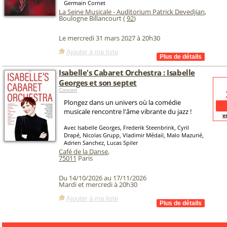
Germain Cornet
La Seine Musicale - Auditorium Patrick Devedjian
,
Boulogne Billancourt (
92
)
Le mercredi 31 mars 2027 à 20h30
Ajouter à ma liste
Isabelle's Cabaret Orchestra : Isabelle
Georges et son septet
Concert
Plongez dans un univers où la comédie
musicale rencontre l'âme vibrante du jazz !
v
Avec Isabelle Georges, Frederik Steenbrink, Cyril
Drapé, Nicolas Grupp, Vladimir Médail, Malo Mazurié,
Adrien Sanchez, Lucas Spiler
Café de la Danse
,
75011
Paris
Du 14/10/2026 au 17/11/2026
Mardi et mercredi à 20h30
Ajouter à ma liste