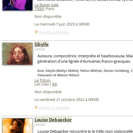
Le Baiser Salé
,
75001
Paris
Non disponible
Le mercredi 7 juin 2023 à 00h00
Ajouter à ma liste
Sibylle
Concert
Auteure, compositrice, interprète et beatboxeuse, Maï
génération d'une lignée d'écrivaines franco-grecques.
Avec Sibylle (Maïlys Mallet), Helios Mikhail, Dexter Goldberg,
Vleeuwen et Marion Réduit
Le Triton
,
Les Lilas (
93
)
Non disponible
Le vendredi 21 octobre 2022 à 00h00
Ajouter à ma liste
Louise Debaecker
Concert
Louise Debaecker rencontre Jo le Cello (son violoncelle