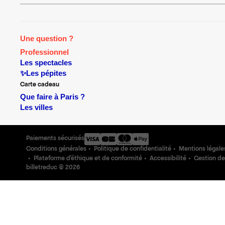
Une question ?
Professionnel
Les spectacles
✨Les pépites
Carte cadeau
Que faire à Paris ?
Les villes
Paiements sécurisés
Conditions générales
Politique de confidentialité
Mentions légale
Plateforme d'éthique et de conformité
Accessibilité
Gestion de
billetreduc ©
2026