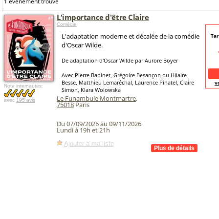
1 événement trouvé
L'importance d'être Claire
Comédie
L'adaptation moderne et décalée de la comédie
Tar
d'Oscar Wilde.
De adaptation d'Oscar Wilde par Aurore Boyer
Avec Pierre Babinet, Grégoire Besançon ou Hilaire
Besse, Matthieu Lemaréchal, Laurence Pinatel, Claire
v
Note internautes:
Simon, Klara Wolowska
Le Funambule Montmartre
,
avec
195 avis
75018
Paris
Du 07/09/2026 au 09/11/2026
Lundi à 19h et 21h
Ajouter à ma liste