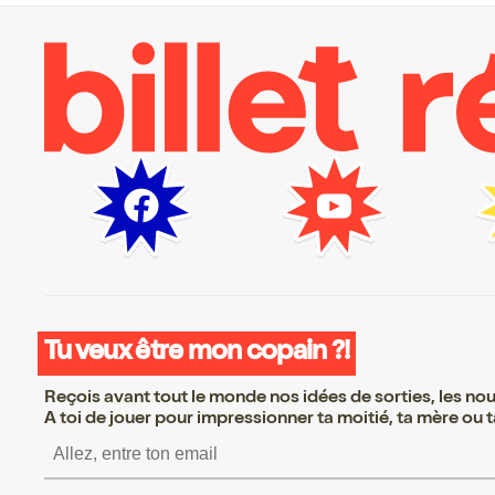
Tu veux être mon copain ?!
Reçois avant tout le monde nos idées de sorties, les nouv
A toi de jouer pour impressionner ta moitié, ta mère ou ta
S’inscrire S’inscrire S