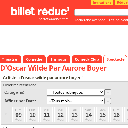
Invitations
Réduc
Bouton
menu
Sortez Maintenant!
principale
Recherche avancée
|
Les nouvea
Théâtre
Comédie
Humour
Comedy Club
Spectacle
D'Oscar Wilde Par Aurore Boyer
Artiste "d'oscar wilde par aurore boyer"
Filtrer ma recherche
Catégorie:
Affiner par Date:
Dim.
Lun.
Mar.
Mer.
Jeu.
Ven.
Sam.
Dim.
«
09
10
11
12
13
14
15
16
Août
Août
Août
Août
Août
Août
Août
Août