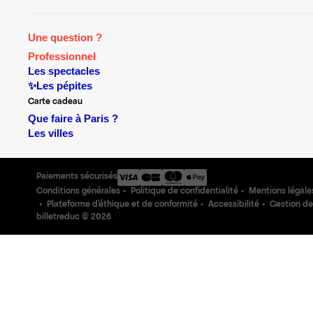
Une question ?
Professionnel
Les spectacles
✨Les pépites
Carte cadeau
Que faire à Paris ?
Les villes
Paiements sécurisés
Conditions générales
Politique de confidentialité
Mentions légale
Plateforme d'éthique et de conformité
Accessibilité
Gestion de
billetreduc ©
2026