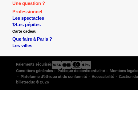
Une question ?
Professionnel
Les spectacles
✨Les pépites
Carte cadeau
Que faire à Paris ?
Les villes
Paiements sécurisés
Conditions générales
Politique de confidentialité
Mentions légale
Plateforme d'éthique et de conformité
Accessibilité
Gestion de
billetreduc ©
2026