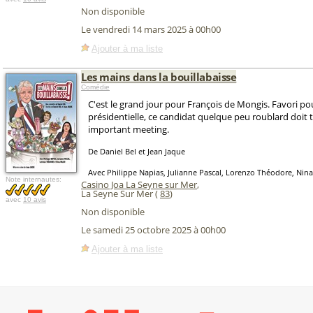
Non disponible
Le vendredi 14 mars 2025 à 00h00
Ajouter à ma liste
Les mains dans la bouillabaisse
Comédie
C'est le grand jour pour François de Mongis. Favori pou
présidentielle, ce candidat quelque peu roublard doit 
important meeting.
De Daniel Bel et Jean Jaque
Avec Philippe Napias, Julianne Pascal, Lorenzo Théodore, Nina
Note internautes:
Casino Joa La Seyne sur Mer
,
La Seyne Sur Mer (
83
)
avec
10 avis
Non disponible
Le samedi 25 octobre 2025 à 00h00
Ajouter à ma liste