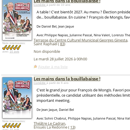
Les mains dans la bouillabaisse !
Comédie
à partir de 10 ans
A table ! C'est bientôt 2027. Au menu ? Élection préside
de... bouillabaisse. En cuisine ? François de Mongis, favo
De Daniel Bel, Jean Jaque
Avec Philippe Napias, Julianne Pascal, Nina Valeri, Lorenzo T
Terrasse du Centre Culturel Municipal Georges Ginesta
,
Saint Raphaël (
83
)
Note internautes:
Non disponible
avec
10 avis
Le mardi 28 juillet 2026 à 00h00
Ajouter à ma liste
Les mains dans la bouillabaisse !
Comédie
à partir de 6 ans
C'est le grand jour pour François de Mongis. Favori pou
présidentielle, ce candidat utilisant des méthodes limit
important meeting.
De Jean Jaque, Daniel Bel
Avec Sohni Chabrut, Philippe Napias, Julianne Pascal, Nina Val
Note internautes:
Théâtre Le Cadran
,
Ensuès La Redonne (
13
)
avec
10 avis