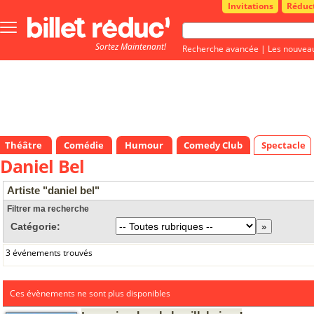
Invitations
Réduc
Bouton
menu
Sortez Maintenant!
principale
Recherche avancée
|
Les nouvea
Théâtre
Comédie
Humour
Comedy Club
Spectacle
Daniel Bel
Artiste "daniel bel"
Filtrer ma recherche
Catégorie:
3 événements trouvés
Ces évènements ne sont plus disponibles