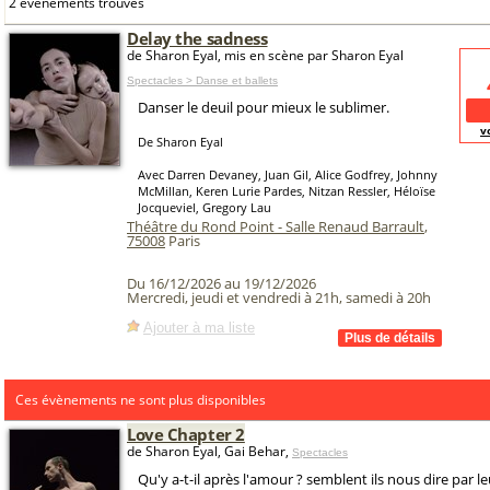
2 événements trouvés
Delay the sadness
de Sharon Eyal, mis en scène par Sharon Eyal
Spectacles > Danse et ballets
Danser le deuil pour mieux le sublimer.
v
De Sharon Eyal
Avec Darren Devaney, Juan Gil, Alice Godfrey, Johnny
McMillan, Keren Lurie Pardes, Nitzan Ressler, Héloïse
Jocqueviel, Gregory Lau
Théâtre du Rond Point - Salle Renaud Barrault
,
75008
Paris
Du 16/12/2026 au 19/12/2026
Mercredi, jeudi et vendredi à 21h, samedi à 20h
Ajouter à ma liste
Ces évènements ne sont plus disponibles
Love Chapter 2
de Sharon Eyal, Gai Behar,
Spectacles
Qu'y a-t-il après l'amour ? semblent ils nous dire par le