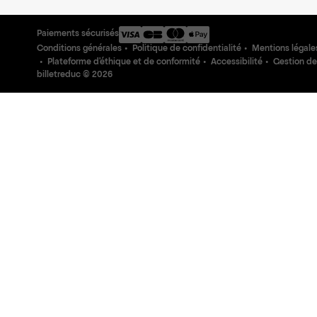
Paiements sécurisés
Conditions générales
Politique de confidentialité
Mentions légale
Plateforme d'éthique et de conformité
Accessibilité
Gestion de
billetreduc ©
2026