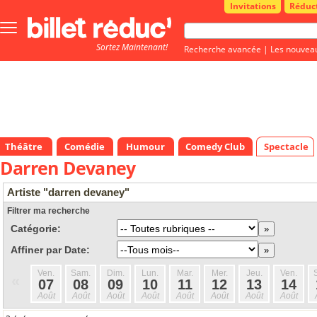
Invitations
Réduc
Bouton
menu
Sortez Maintenant!
principale
Recherche avancée
|
Les nouvea
Théâtre
Comédie
Humour
Comedy Club
Spectacle
Darren Devaney
Artiste "darren devaney"
Filtrer ma recherche
Catégorie:
Affiner par Date:
Ven.
Sam.
Dim.
Lun.
Mar.
Mer.
Jeu.
Ven.
«
07
08
09
10
11
12
13
14
Août
Août
Août
Août
Août
Août
Août
Août