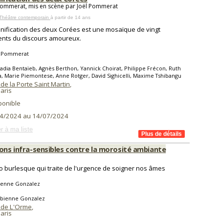
Pommerat, mis en scène par Joël Pommerat
 Théâtre contemporain
à partir de 14 ans
nification des deux Corées est une mosaïque de vingt
nts du discours amoureux.
l Pommerat
adia Bentaïeb, Agnès Berthon, Yannick Choirat, Philippe Frécon, Ruth
a, Marie Piemontese, Anne Rotger, David Sighicelli, Maxime Tshibangu
de la Porte Saint Martin
,
aris
ponible
4/2024 au 14/07/2024
r à ma liste
ions infra-sensibles contre la morosité ambiante
o burlesque qui traite de l'urgence de soigner nos âmes
ienne Gonzalez
abienne Gonzalez
 de L'Orme
,
aris