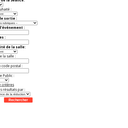
 de la Séance:
uhaité :
e sortie :
 d'événement :
es :
té de la salle:
la salle :
u code postal :
 Public :
 critères
es résultats par :