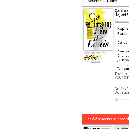
3 événements trouvés
Ça ira 
de Joël 
Théâtre >
Repris
Pommer
De Joë
Avec Sa
Note internautes:
Choirat
Juillar
avec
21 avis
Potier,
Tshiban
Théâtre 
75010
P
Du 14/0
Du jeud
Ajoute
Ces évènements ne sont pl
La réu