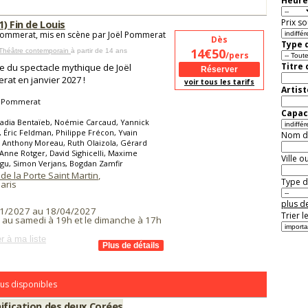
Heure
Prix so
(1) Fin de Louis
Pommerat, mis en scène par Joël Pommerat
Dès
Type d
14€50
 Théâtre contemporain
à partir de 14 ans
/pers
Titre
e du spectacle mythique de Joël
at en janvier 2027 !
voir tous les tarifs
Artist
l Pommerat
Capaci
adia Bentaïeb, Noémie Carcaud, Yannick
, Éric Feldman, Philippe Frécon, Yvain
Nom de 
d, Anthony Moreau, Ruth Olaizola, Gérard
 Anne Rotger, David Sighicelli, Maxime
Ville o
gu, Simon Verjans, Bogdan Zamfir
de la Porte Saint Martin
,
Type de
aris
plus de
1/2027 au 18/04/2027
Trier l
i au samedi à 19h et le dimanche à 17h
r à ma liste
us disponibles
nification des deux Corées