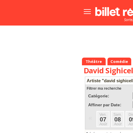
Bouton
menu
Sorte
principale
Théâtre
Comédie
David Sighicel
Artiste "david sighicell
Filtrer ma recherche
Catégorie:
Affiner par Date:
Ven.
Sam.
Di
«
07
08
0
Août
Août
Ao