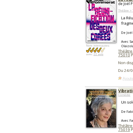
de Joël 
Théâtre >
La Réu
fragme
De Joë
Avec Sa
Olaizol
Note internautes:
Théâtre 
75010
P
avec
22 avis
Non dis
Du 24/0
Ajoute
Vibrat
Comédie
Un sol
De Fab
Avec F
Théâtre
75019
P