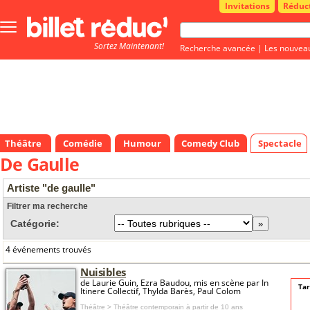
Invitations
Réduc
Bouton
menu
Sortez Maintenant!
principale
Recherche avancée
|
Les nouvea
Théâtre
Comédie
Humour
Comedy Club
Spectacle
De Gaulle
Artiste "de gaulle"
Filtrer ma recherche
Catégorie:
4 événements trouvés
Nuisibles
de Laurie Guin, Ezra Baudou, mis en scène par In
Tar
Itinere Collectif, Thylda Barès, Paul Colom
Théâtre > Théâtre contemporain
à partir de 10 ans