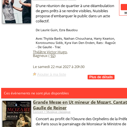
D'une réunion de quartier à une déambulation
de gens prêts à se rendre visibles, Nuisibles
v
propose d'embarquer le public dans un acte
collectif.
De Laurie Guin, Ezra Baudou
Avec Thylda Barès, Nathan Chouchana, Harry Kearton,
Korotoumou Sidib, Kyra Van Den Enden, Rats : Ragoût
- De Gaulle - Trac
Théâtre Victor Hugo
,
Bagneux (
92
)
Le samedi 22 mai 2027 à 20h30
Ajouter à ma liste
Ces évènements ne sont plus disponibles
Grande Messe en Ut mineur de Mozart, Cantat
Gaulle de Reiner
Concert > Musique classique
Concert au profit de l'Oeuvre des Orphelins de la Préf
de Paris sous le parrainage de Monsieur le Ministre de l