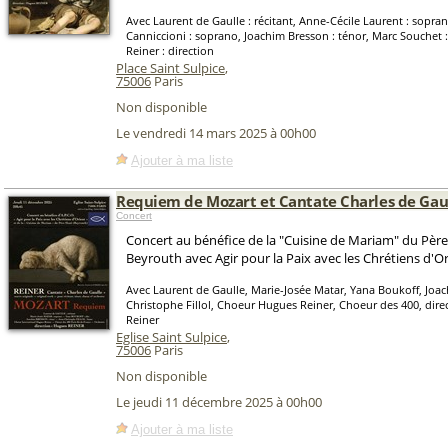
Avec Laurent de Gaulle : récitant, Anne-Cécile Laurent : sopran
Canniccioni : soprano, Joachim Bresson : ténor, Marc Souchet 
Reiner : direction
Place Saint Sulpice
,
75006
Paris
Non disponible
Le vendredi 14 mars 2025 à 00h00
Ajouter à ma liste
Requiem de Mozart et Cantate Charles de Gaul
Concert
Concert au bénéfice de la "Cuisine de Mariam" du Pèr
Beyrouth avec Agir pour la Paix avec les Chrétiens d'Or
Avec Laurent de Gaulle, Marie-Josée Matar, Yana Boukoff, Joac
Christophe Fillol, Choeur Hugues Reiner, Choeur des 400, dir
Reiner
Eglise Saint Sulpice
,
75006
Paris
Non disponible
Le jeudi 11 décembre 2025 à 00h00
Ajouter à ma liste