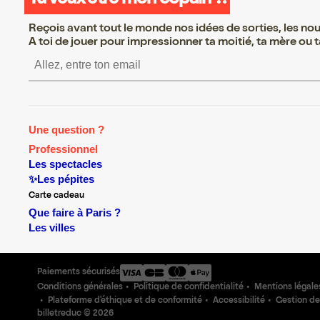
Reçois avant tout le monde nos idées de sorties, les nouv
A toi de jouer pour impressionner ta moitié, ta mère ou ta
S’inscrire S’inscrire S’inscrire 
Une question ?
Professionnel
Les spectacles
✨Les pépites
Carte cadeau
Que faire à Paris ?
Les villes
Paiements sécurisés
Conditions générales
Politique de confidentialité
Mentions légale
Plateforme d'éthique et de conformité
Accessibilité
Gestion de
billetreduc ©
2026