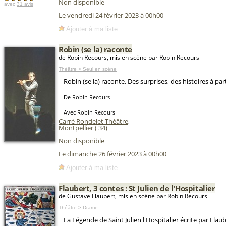
Non disponible
avec
31 avis
Le vendredi 24 février 2023 à 00h00
Ajouter à ma liste
Robin (se la) raconte
de Robin Recours, mis en scène par Robin Recours
Théâtre > Seul en scène
Robin (se la) raconte. Des surprises, des histoires à part
De Robin Recours
Avec Robin Recours
Carré Rondelet Théâtre
,
Montpellier
(
34
)
Non disponible
Le dimanche 26 février 2023 à 00h00
Ajouter à ma liste
Flaubert, 3 contes : St Julien de l'Hospitalier
de Gustave Flaubert, mis en scène par Robin Recours
Théâtre > Drame
La Légende de Saint Julien l'Hospitalier écrite par Flaub