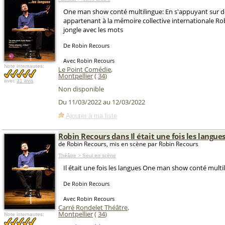
One man show conté multilingue: En s'appuyant sur de
appartenant à la mémoire collective internationale R
jongle avec les mots
De Robin Recours
Avec Robin Recours
Note internautes:
Le Point Comédie
,
Montpellier
(
34
)
avec
31 avis
Non disponible
Du 11/03/2022 au 12/03/2022
Ajouter à ma liste
Robin Recours dans Il était une fois les langue
de Robin Recours, mis en scène par Robin Recours
Théâtre > Seul en scène
Il était une fois les langues One man show conté multi
De Robin Recours
Avec Robin Recours
Carré Rondelet Théâtre
,
Montpellier
(
34
)
Note internautes: