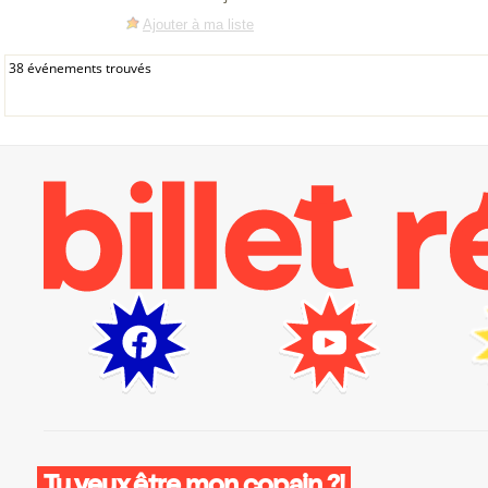
Ajouter à ma liste
38 événements trouvés
Tu veux être mon copain ?!