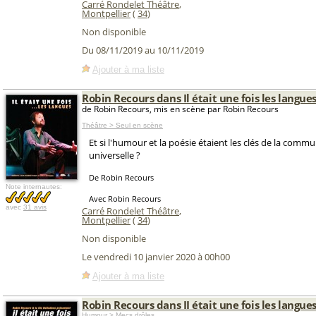
Carré Rondelet Théâtre
,
Montpellier
(
34
)
Non disponible
Du 08/11/2019 au 10/11/2019
Ajouter à ma liste
Robin Recours dans Il était une fois les langue
de Robin Recours, mis en scène par Robin Recours
Théâtre > Seul en scène
Et si l'humour et la poésie étaient les clés de la comm
universelle ?
De Robin Recours
Note internautes:
Avec Robin Recours
avec
31 avis
Carré Rondelet Théâtre
,
Montpellier
(
34
)
Non disponible
Le vendredi 10 janvier 2020 à 00h00
Ajouter à ma liste
Robin Recours dans II était une fois les langue
Humour > Mecs drôles