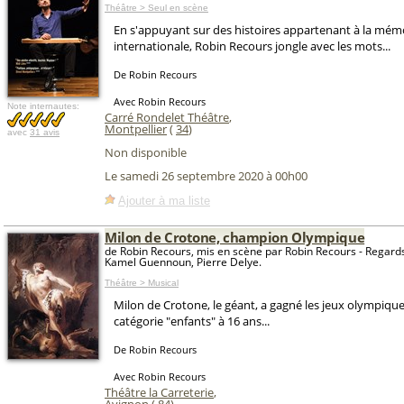
Théâtre > Seul en scène
En s'appuyant sur des histoires appartenant à la mémo
internationale, Robin Recours jongle avec les mots...
De Robin Recours
Avec Robin Recours
Note internautes:
Carré Rondelet Théâtre
,
Montpellier
(
34
)
avec
31 avis
Non disponible
Le samedi 26 septembre 2020 à 00h00
Ajouter à ma liste
Milon de Crotone, champion Olympique
de Robin Recours, mis en scène par Robin Recours - Regards
Kamel Guennoun, Pierre Delye.
Théâtre > Musical
Milon de Crotone, le géant, a gagné les jeux olympique
catégorie "enfants" à 16 ans...
De Robin Recours
Avec Robin Recours
Théâtre la Carreterie
,