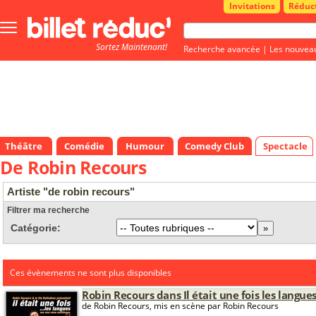
Invitations
Réduc
Bouton
menu
Sortez Maintenant!
principale
Recherche avancée
|
Les nouvea
Théâtre
Comédie
Humour
Comedy Club
Spectacle
De Robin Recours
Artiste "de robin recours"
Filtrer ma recherche
Catégorie:
Ces évènements ne sont plus disponibles
Robin Recours dans Il était une fois les langue
de Robin Recours, mis en scène par Robin Recours