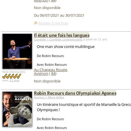
Avignon
(
84
)
Non disponible
Du 06/07/2021 au 30/07/2021
Ajouter à ma liste
Il était une fois les langues
Comédie > Comédie contemporaine
à partir de 11 ans
One man show conté multilingue
De Robin Recours
Avec Robin Recours
Au Chapeau Rouge
,
Note internautes:
Avignon
(
84
)
Non disponible
avec
31 avis
Robin Recours dans Olympiakoi Agones
Humour > Mecs drôles
Un itinéraire touristique et sportif de Marseille la Gre
Olympiques !
De Robin Recours
Avec Robin Recours