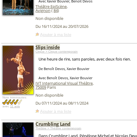
Avec Xavier Bouvier, Benoît Devos
Théâtre EpiScène
,
Avignon
(
84
)
Non disponible
Du 16/11/2024 au 20/07/2026
Ajouter à ma liste
Slips inside
Cirque > Cirque contemporain
Une heure de rire, sans paroles, avec deux fois rien.
De Benoît Devos, Xavier Bouvier
Avec Benoît Devos, Xavier Bouvier
IVT International Visual Théâtre
,
75009
Paris
Non disponible
Note internautes:
Du 07/11/2024 au 08/11/2024
avec
11 avis
Ajouter à ma liste
Crumbling Land
Théâtre > Théâtre contemporain
Dans Crumbling Land, Pénélope Michel et Nicolas Dev