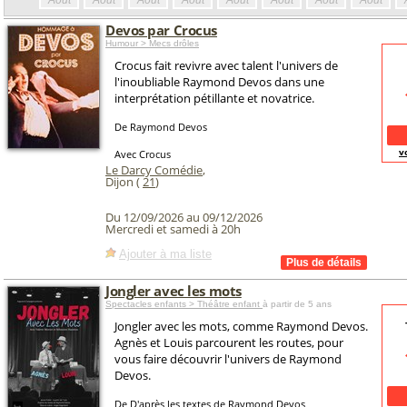
Août
Août
Août
Août
Août
Août
Août
Août
Devos par Crocus
Humour > Mecs drôles
Crocus fait revivre avec talent l'univers de
l'inoubliable Raymond Devos dans une
interprétation pétillante et novatrice.
De Raymond Devos
v
Avec Crocus
Le Darcy Comédie
,
Dijon (
21
)
Du 12/09/2026 au 09/12/2026
Mercredi et samedi à 20h
Ajouter à ma liste
Jongler avec les mots
Spectacles enfants > Théâtre enfant
à partir de 5 ans
Jongler avec les mots, comme Raymond Devos.
Agnès et Louis parcourent les routes, pour
vous faire découvrir l'univers de Raymond
Devos.
De D'après les textes de Raymond Devos