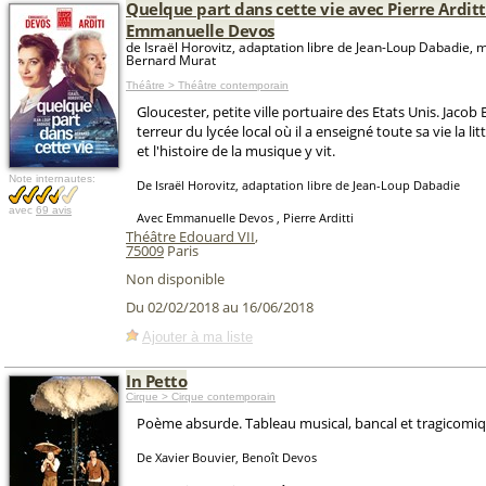
Quelque part dans cette vie avec Pierre Arditt
Emmanuelle Devos
de Israël Horovitz, adaptation libre de Jean-Loup Dabadie, 
Bernard Murat
Théâtre > Théâtre contemporain
Gloucester, petite ville portuaire des Etats Unis. Jacob B
terreur du lycée local où il a enseigné toute sa vie la li
et l'histoire de la musique y vit.
Note internautes:
De Israël Horovitz, adaptation libre de Jean-Loup Dabadie
avec
69 avis
Avec Emmanuelle Devos , Pierre Arditti
Théâtre Edouard VII
,
75009
Paris
Non disponible
Du 02/02/2018 au 16/06/2018
Ajouter à ma liste
In Petto
Cirque > Cirque contemporain
Poème absurde. Tableau musical, bancal et tragicomiq
De Xavier Bouvier, Benoît Devos