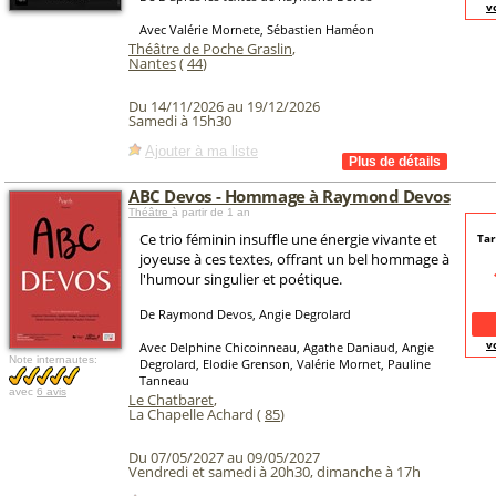
v
Avec Valérie Mornete, Sébastien Haméon
Théâtre de Poche Graslin
,
Nantes
(
44
)
Du 14/11/2026 au 19/12/2026
Samedi à 15h30
Ajouter à ma liste
ABC Devos - Hommage à Raymond Devos
Théâtre
à partir de 1 an
Ce trio féminin insuffle une énergie vivante et
Tar
joyeuse à ces textes, offrant un bel hommage à
l'humour singulier et poétique.
De Raymond Devos, Angie Degrolard
v
Avec Delphine Chicoinneau, Agathe Daniaud, Angie
Note internautes:
Degrolard, Elodie Grenson, Valérie Mornet, Pauline
Tanneau
avec
6 avis
Le Chatbaret
,
La Chapelle Achard (
85
)
Du 07/05/2027 au 09/05/2027
Vendredi et samedi à 20h30, dimanche à 17h