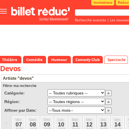
Invitations
Réduc
Bouton
menu
Sortez Maintenant!
principale
Recherche avancée
|
Les nouvea
Théâtre
Comédie
Humour
Comedy Club
Spectacle
Devos
Artiste "devos"
Filtrer ma recherche
Catégorie:
Région:
Affiner par Date:
Ven.
Sam.
Dim.
Lun.
Mar.
Mer.
Jeu.
Ven.
«
07
08
09
10
11
12
13
14