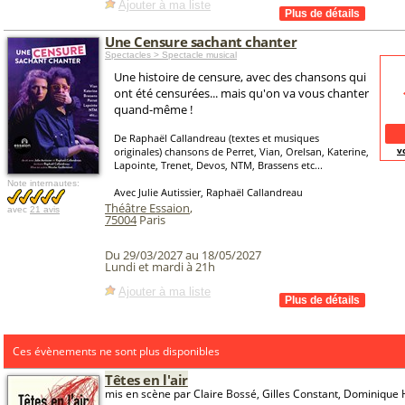
Ajouter à ma liste
Une Censure sachant chanter
Spectacles > Spectacle musical
Une histoire de censure, avec des chansons qui
ont été censurées... mais qu'on va vous chanter
quand-même !
De Raphaël Callandreau (textes et musiques
v
originales) chansons de Perret, Vian, Orelsan, Katerine,
Lapointe, Trenet, Devos, NTM, Brassens etc...
Note internautes:
Avec Julie Autissier, Raphaël Callandreau
Théâtre Essaion
,
avec
21 avis
75004
Paris
Du 29/03/2027 au 18/05/2027
Lundi et mardi à 21h
Ajouter à ma liste
Ces évènements ne sont plus disponibles
Têtes en l'air
mis en scène par Claire Bossé, Gilles Constant, Dominique