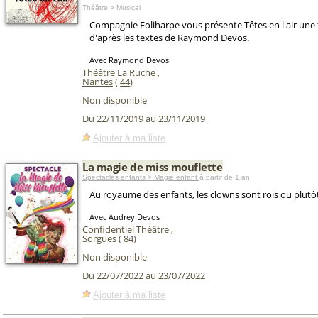
Théâtre > Musical
Compagnie Eoliharpe vous présente Têtes en l'air une 
d'après les textes de Raymond Devos.
Avec Raymond Devos
Théâtre La Ruche
,
Nantes
(
44
)
Non disponible
Du 22/11/2019 au 23/11/2019
Ajouter à ma liste
La magie de miss mouflette
Spectacles enfants > Magie enfant
à partir de 1 an
Au royaume des enfants, les clowns sont rois ou plutô
Avec Audrey Devos
Confidentiel Théâtre
,
Sorgues (
84
)
Non disponible
Du 22/07/2022 au 23/07/2022
Ajouter à ma liste