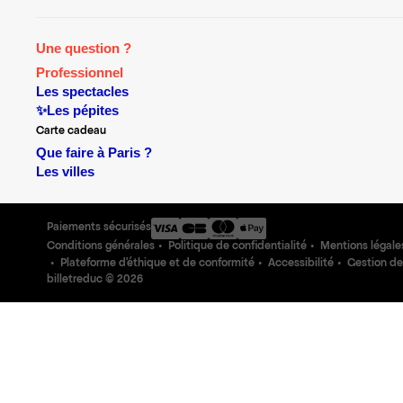
Une question ?
Professionnel
Les spectacles
✨Les pépites
Carte cadeau
Que faire à Paris ?
Les villes
Paiements sécurisés
Conditions générales
Politique de confidentialité
Mentions légale
Plateforme d'éthique et de conformité
Accessibilité
Gestion de
billetreduc ©
2026