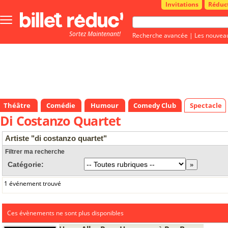
Invitations
Réduc
Bouton
menu
Sortez Maintenant!
principale
Recherche avancée
|
Les nouvea
Théâtre
Comédie
Humour
Comedy Club
Spectacle
Di Costanzo Quartet
Artiste "di costanzo quartet"
Filtrer ma recherche
Catégorie:
1 événement trouvé
Ces évènements ne sont plus disponibles