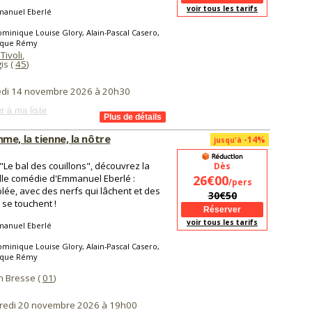
voir tous les tarifs
anuel Eberlé
minique Louise Glory, Alain-Pascal Casero,
que Rémy
Tivoli
,
is (
45
)
di 14 novembre 2026 à 20h30
r à ma liste
me, la tienne, la nôtre
-14%
jusqu'à
"Le bal des couillons", découvrez la
Dès
le comédie d'Emmanuel Eberlé :
26€00
/pers
lée, avec des nerfs qui lâchent et des
30€50
i se touchent !
voir tous les tarifs
anuel Eberlé
minique Louise Glory, Alain-Pascal Casero,
que Rémy
n Bresse (
01
)
redi 20 novembre 2026 à 19h00