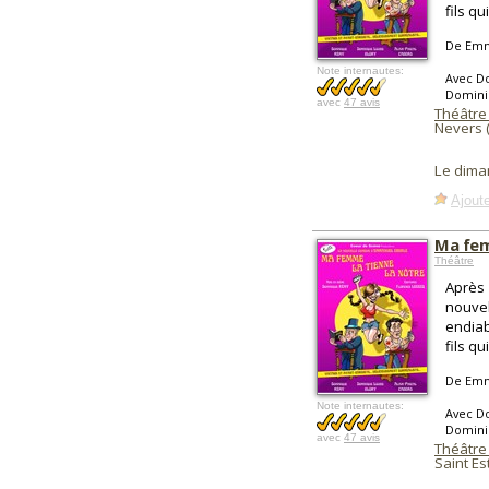
fils qu
De Emm
Note internautes:
Avec Do
Domini
avec
47 avis
Théâtre
Nevers 
Le dima
Ajoute
Ma fem
Théâtre
Après 
nouvel
endiab
fils qu
De Emm
Note internautes:
Avec Do
Domini
avec
47 avis
Théâtre 
Saint Es