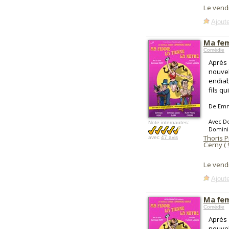
Le vend
Ajoute
Ma fem
Comédie
Après 
nouvel
endiab
fils qu
De Emm
Avec Do
Note internautes:
Domini
Thoris 
avec
47 avis
Cerny (
Le vend
Ajoute
Ma fem
Comédie
Après 
nouvel