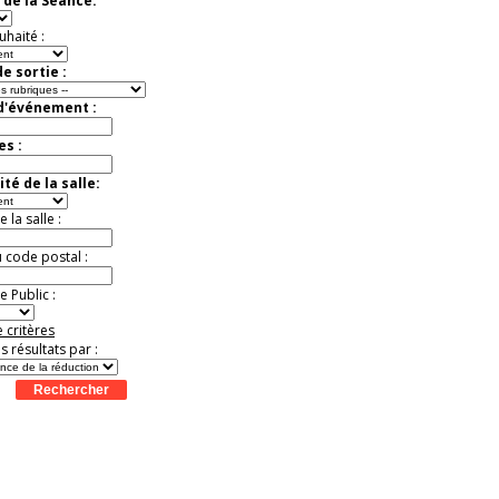
 de la Séance:
t
Août
Août
Août
Août
Août
Août
Août
Août
Août
Jusqu'à -33%
uhaité :
e sortie :
 d'événement :
es :
té de la salle:
la salle :
u code postal :
 Public :
 critères
es résultats par :