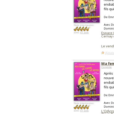
endiab
fils qu
De Emm
Avec Do
Note internautes:
Domini
Espace 
avec
47 avis
Cernay 
Le vend
Ajoute
Ma fem
Comédie
Après 
nouvel
endiab
fils qu
De Emm
Avec Do
Note internautes:
Domini
L'Odys
avec
47 avis