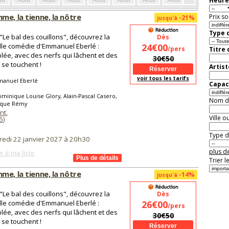
Heure
ût
Août
Août
Août
Août
Août
Août
Août
Août
Aoû
me, la tienne, la nôtre
Prix so
-21%
jusqu'à
Type d
"Le bal des couillons", découvrez la
Dès
le comédie d'Emmanuel Eberlé :
24€00
/pers
Titre
lée, avec des nerfs qui lâchent et des
30€50
i se touchent !
Artist
voir tous les tarifs
anuel Eberlé
Capaci
minique Louise Glory, Alain-Pascal Casero,
Nom de 
que Rémy
nt
,
Ville o
5
)
Type de
redi 22 janvier 2027 à 20h30
plus de
r à ma liste
Trier l
me, la tienne, la nôtre
-14%
jusqu'à
"Le bal des couillons", découvrez la
Dès
le comédie d'Emmanuel Eberlé :
26€00
/pers
lée, avec des nerfs qui lâchent et des
30€50
i se touchent !