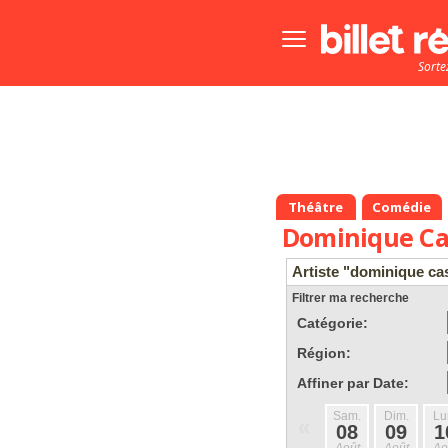
Bouton
menu
Sorte
principale
Théâtre
Comédie
Dominique Ca
Artiste "dominique ca
Filtrer ma recherche
Catégorie:
Région:
Affiner par Date:
Sam.
Dim.
Lu
«
08
09
1