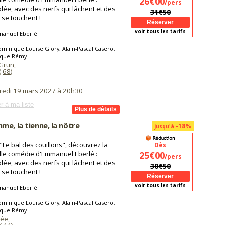
26€00
/pers
lée, avec des nerfs qui lâchent et des
31€50
i se touchent !
voir tous les tarifs
anuel Eberlé
minique Louise Glory, Alain-Pascal Casero,
que Rémy
Grün
,
(
68
)
redi 19 mars 2027 à 20h30
r à ma liste
me, la tienne, la nôtre
-18%
jusqu'à
"Le bal des couillons", découvrez la
Dès
le comédie d'Emmanuel Eberlé :
25€00
/pers
lée, avec des nerfs qui lâchent et des
30€50
i se touchent !
voir tous les tarifs
anuel Eberlé
minique Louise Glory, Alain-Pascal Casero,
que Rémy
sée
,