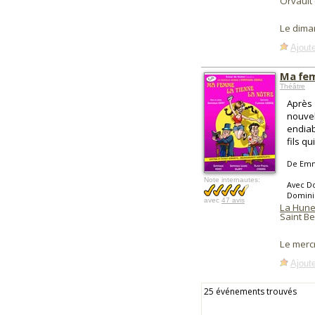
Orvault 
Le dima
Ajoute
Ma fem
Théâtre
Après 
nouvel
endiab
fils qu
De Emm
Note internautes:
Avec Do
Domini
avec
47 avis
La Hune
Saint Be
Le merc
Ajoute
25 événements trouvés