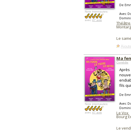
De Emm
Note internautes:
Avec Do
Domini
avec
47 avis
Théâtre 
Montarg
Le same
Ajoute
Ma fem
Comédie
Après 
nouvel
endiab
fils qu
De Emm
Avec Do
Note internautes:
Domini
Le Vox
,
avec
47 avis
Bourg E
Le vend