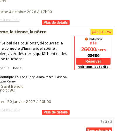
(
44
)
nche 4 octobre 2026 à 17h00
r à ma liste
me, la tienne, la nôtre
-7%
jusqu'à
"Le bal des couillons", découvrez la
Dès
le comédie d'Emmanuel Eberlé :
26€00
/pers
lée, avec des nerfs qui lâchent et des
28€00
i se touchent !
voir tous les tarifs
anuel Eberlé
minique Louise Glory, Alain-Pascal Casero,
que Rémy
 Saint Benoît
,
noît (
86
)
redi 20 janvier 2027 à 20h00
r à ma liste
1
/
2
/
3