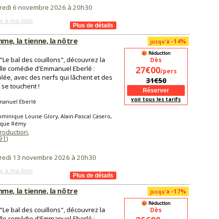
redi 6 novembre 2026 à 20h30
r à ma liste
me, la tienne, la nôtre
-14%
jusqu'à
"Le bal des couillons", découvrez la
Dès
le comédie d'Emmanuel Eberlé :
27€00
/pers
lée, avec des nerfs qui lâchent et des
31€50
i se touchent !
voir tous les tarifs
anuel Eberlé
minique Louise Glory, Alain-Pascal Casero,
que Rémy
Production
,
91
)
redi 13 novembre 2026 à 20h30
r à ma liste
me, la tienne, la nôtre
-17%
jusqu'à
"Le bal des couillons", découvrez la
Dès
le comédie d'Emmanuel Eberlé :