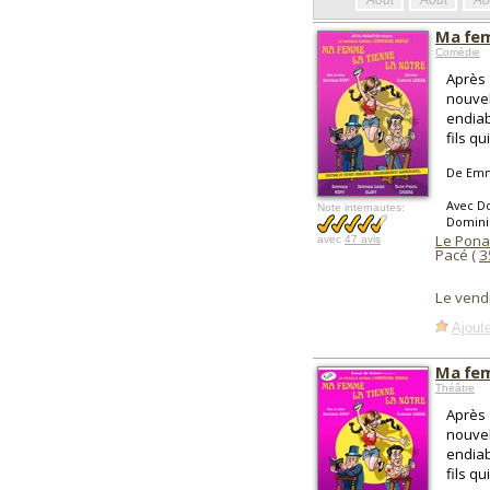
Août
Août
Ao
Ma fem
Comédie
Après 
nouvel
endiab
fils qu
De Emm
Avec Do
Note internautes:
Domini
Le Pona
avec
47 avis
Pacé (
3
Le vend
Ajoute
Ma fem
Théâtre
Après 
nouvel
endiab
fils qu