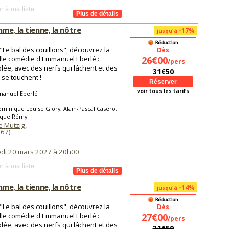
r à ma liste
me, la tienne, la nôtre
-17%
jusqu'à
"Le bal des couillons", découvrez la
Dès
le comédie d'Emmanuel Eberlé :
26€00
/pers
lée, avec des nerfs qui lâchent et des
31€50
i se touchent !
voir tous les tarifs
anuel Eberlé
minique Louise Glory, Alain-Pascal Casero,
que Rémy
 Mutzig
,
(
67
)
di 20 mars 2027 à 20h00
r à ma liste
me, la tienne, la nôtre
-14%
jusqu'à
"Le bal des couillons", découvrez la
Dès
le comédie d'Emmanuel Eberlé :
27€00
/pers
lée, avec des nerfs qui lâchent et des
31€50