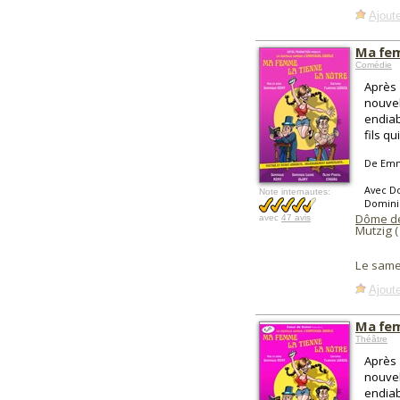
Ajoute
Ma fem
Comédie
Après 
nouvel
endiab
fils qu
De Emm
Avec Do
Note internautes:
Domini
Dôme de
avec
47 avis
Mutzig 
Le same
Ajoute
Ma fem
Théâtre
Après 
nouvel
endiab