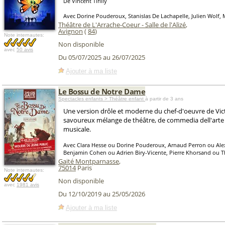
De Vincent Tirilly
Avec Dorine Pouderoux, Stanislas De Lachapelle, Julien Wolf,
Théâtre de L'Arrache-Coeur - Salle de l'Alizé
,
Avignon
(
84
)
Note internautes:
Non disponible
avec
50 avis
Du 05/07/2025 au 26/07/2025
Ajouter à ma liste
Le Bossu de Notre Dame
Spectacles enfants > Théâtre enfant
à partir de 3 ans
Une version drôle et moderne du chef-d'oeuvre de Vic
savoureux mélange de théâtre, de commedia dell'arte
musicale.
Avec Clara Hesse ou Dorine Pouderoux, Arnaud Perron ou Ale
Benjamin Cohen ou Adrien Biry-Vicente, Pierre Khorsand ou 
Gaité Montparnasse
,
75014
Paris
Note internautes:
Non disponible
avec
1981 avis
Du 12/10/2019 au 25/05/2026
Ajouter à ma liste