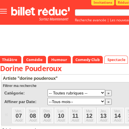
Invitations
Réduc
Bouton
menu
Sortez Maintenant!
principale
Recherche avancée
|
Les nouvea
Théâtre
Comédie
Humour
Comedy Club
Spectacle
Dorine Pouderoux
Artiste "dorine pouderoux"
Filtrer ma recherche
Catégorie:
Affiner par Date:
Ven.
Sam.
Dim.
Lun.
Mar.
Mer.
Jeu.
Ven.
«
07
08
09
10
11
12
13
14
Août
Août
Août
Août
Août
Août
Août
Août