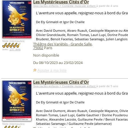
Les Mystérieuses Cités d'Or
Spectacles enfants > Comédie musicale enfant
à partir de 4 ans
L'aventure vous appelle, rejoignez-nous à bord du Gr
De Ely Grimaldi et Igor De Chaille
Avec David Dumont, Alvaro Ruault, Cassiopée Mayance ou Al
Olivier Grandclaude, Romain Tomas, Lauri Lupi, Dorine Poud
Bruderer, Benoit Facerias, Sebastiao Saramago, Julien Langlois
Note internautes:
Théâtre des Variétés - Grande Salle
,
75002
Paris
avec
157 avis
Non disponible
Du 08/10/2023 au 23/02/2024
Ajouter à ma liste
Les Mystérieuses Cités d'Or
Spectacles enfants > Comédie musicale enfant
à partir de 5 ans
L'aventure vous appelle, rejoignez-nous à bord du Gr
De Ely Grimaldi et Igor De Chaille
Avec David Dumont, Alvaro Ruault, Cassiopée Mayance, Olivie
Romain Tomas, Lauri Lupi, Gaëlle Gauthier / Dorine Pouderoux
Kharlov, Alexandre Lacoste, Guillaume Pevée / Benoit Facerias 
Sebastiao Saramago / Guillaume Pevée (alternance)
Note internautes: