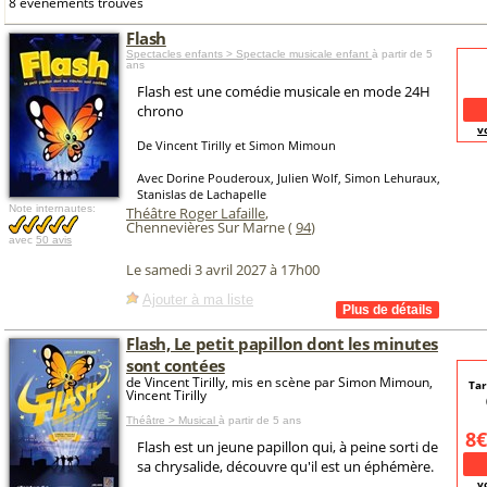
8 événements trouvés
Flash
Spectacles enfants > Spectacle musicale enfant
à partir de 5
ans
Flash est une comédie musicale en mode 24H
chrono
v
De Vincent Tirilly et Simon Mimoun
Avec Dorine Pouderoux, Julien Wolf, Simon Lehuraux,
Stanislas de Lachapelle
Note internautes:
Théâtre Roger Lafaille
,
Chennevières Sur Marne (
94
)
avec
50 avis
Le samedi 3 avril 2027 à 17h00
Ajouter à ma liste
Flash, Le petit papillon dont les minutes
sont contées
de Vincent Tirilly, mis en scène par Simon Mimoun,
Tar
Vincent Tirilly
Théâtre > Musical
à partir de 5 ans
8€
Flash est un jeune papillon qui, à peine sorti de
sa chrysalide, découvre qu'il est un éphémère.
v