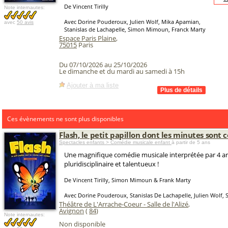
De Vincent Tirilly
Note internautes:
Avec Dorine Pouderoux, Julien Wolf, Mika Apamian,
avec
50 avis
Stanislas de Lachapelle, Simon Mimoun, Franck Marty
Espace Paris Plaine
,
75015
Paris
Du 07/10/2026 au 25/10/2026
Le dimanche et du mardi au samedi à 15h
Ajouter à ma liste
Ces évènements ne sont plus disponibles
Flash, le petit papillon dont les minutes sont 
Spectacles enfants > Comédie musicale enfant
à partir de 5 ans
Une magnifique comédie musicale interprétée par 4 ar
pluridisciplinaire et talentueux !
De Vincent Tirilly, Simon Mimoun & Frank Marty
Avec Dorine Pouderoux, Stanislas De Lachapelle, Julien Wolf,
Théâtre de L'Arrache-Coeur - Salle de l'Alizé
,
Avignon
(
84
)
Note internautes:
Non disponible