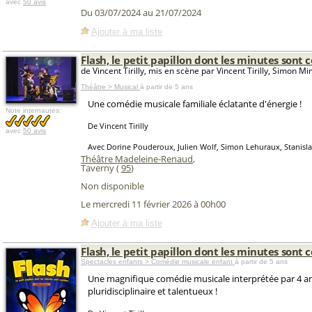
avec
50 avis
Du 03/07/2024 au 21/07/2024
Ajouter à ma liste
Flash, le petit papillon dont les minutes sont 
de Vincent Tirilly, mis en scène par Vincent Tirilly, Simon M
Théâtre > Musical
à partir de 5 ans
Une comédie musicale familiale éclatante d'énergie !
Note internautes:
De Vincent Tirilly
avec
50 avis
Avec Dorine Pouderoux, Julien Wolf, Simon Lehuraux, Stanisla
Théâtre Madeleine-Renaud
,
Taverny (
95
)
Non disponible
Le mercredi 11 février 2026 à 00h00
Ajouter à ma liste
Flash, le petit papillon dont les minutes sont 
Spectacles enfants > Comédie musicale enfant
à partir de 5 ans
Une magnifique comédie musicale interprétée par 4 ar
pluridisciplinaire et talentueux !