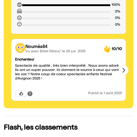
😍
100%
🤗
0%
😐
0%
🙁
0%
Nouméa84
10/10
Vu avec Billet Réduc'
le 26 juil. 2025
Enchanteur
A 
Spectacle de qualité , très bien interprété . Nous avons adoré .
Le
Ils ont un super pouvoir: ils donnent le sourire à ceux qui vont
co
les voir !! Notre coup de coeur spectacles enfants festival
ch
d'Avignon 2025 !
in
l'
vo
qu
Publié
le 1 août 2025
15
ju
pr
Flash, les classements