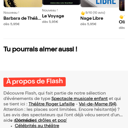
Nouveau !
Nouveau !
9/10 (10 avis)
Le Voyage
10
Barbara de Théâtr
Nage Libre
Oliv
dès 5,95€
e en Théâtre
dès 5,95€
dès 5,95€
dès 5
Tu pourrais aimer aussi !
À propos de Flash
Découvre Flash, qui fait partie de notre sélection
d’événements de type
Spectacle musicale enfant
et qui
se tient ici :
Théâtre Roger Lafaille
-
Val-de-Marne (94)
.
Attention : les places sont limitées. Encore hésitant(e) ?
Les avis des spectateurs qui l'ont déjà vécu seront d'une
aide précieuse !
Comédies drôles et pop’
Célébrités au théâtre