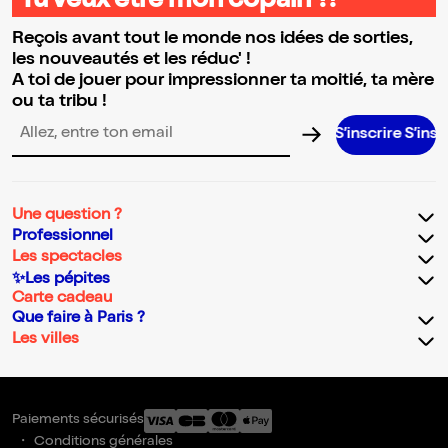
Tu veux être mon copain ?!
Reçois avant tout le monde nos idées de sorties,
les nouveautés et les réduc' !
A toi de jouer pour impressionner ta moitié, ta mère
ou ta tribu !
S’inscrire S’inscrire S’insc
Adresse email pour la newsletter
Une question ?
Professionnel
Les spectacles
✨Les pépites
Carte cadeau
Que faire à Paris ?
Les villes
Paiements sécurisés
Conditions générales