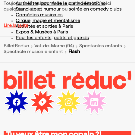
Toujours à la recherche de la sortie idéale ? Voici
Au théâtre, pour faire le plein d’émotions
quelques pistes :
Stand-up et humour
ou
soirée en comedy clubs
Comédies musicales
Cirque, magie et mentalisme
Lire la suite
Activités et sorties à Paris
Expos & Musées à Paris
Pour les enfants, petits et grands
BilletReduc
Val-de-Marne (94)
Spectacles enfants
Flash
Spectacle musicale enfant