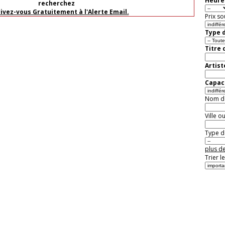
Heure 
recherchez
rivez-vous Gratuitement à l'Alerte Email.
Prix so
Type d
Titre 
Artist
Capaci
Nom de 
Ville o
Type de
plus de
Trier l