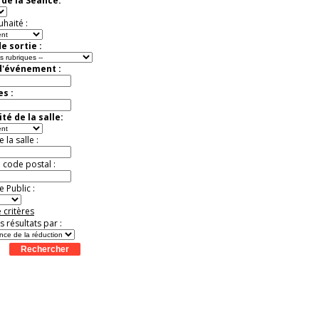
de la Séance:
Jusqu'à -33%
uhaité :
e sortie :
d'événement :
es :
té de la salle:
la salle :
u code postal :
 Public :
 critères
es résultats par :