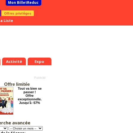
Mon BilletReduc
Offres privilèges
a Liste
Activité
Expo
Offre limitée
Tout va bien se
passer !
Offre
exceptionnelle.
Jusqu'à -57%
erche avancée
Cendrillon, la
véritable histoire
Offre
exceptionnelle.