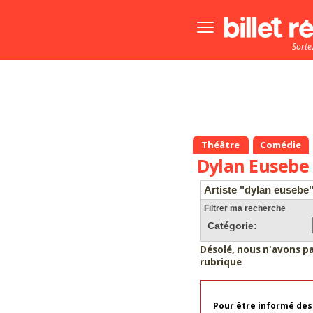
Bouton
menu
Sorte
principale
Théâtre
Comédie
Dylan Eusebe
Artiste "dylan eusebe
Filtrer ma recherche
Catégorie:
Désolé, nous n'avons p
rubrique
Pour être informé des