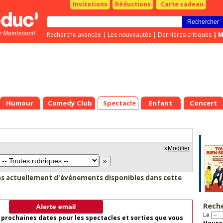
Invitations
Réductions
Carte cadeau
z Maintenant!
Recherche avancée
|
Les nouveautés
|
Dernières critiques
|
M
Humour
Comedy Club
Spectacle
Enfant
Concert
"
»
Modifier
as actuellement d'événements disponibles dans cette
Rech
Le
 prochaines dates pour les spectacles et sorties que vous