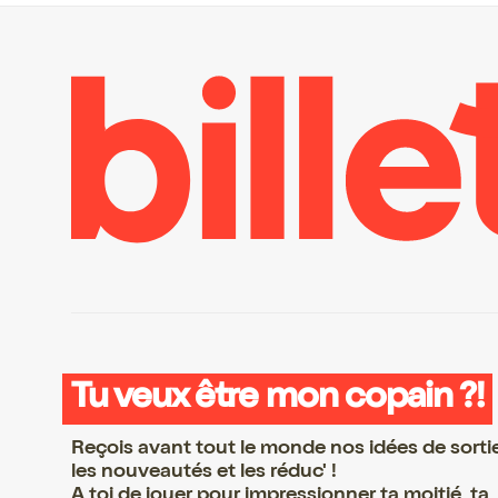
Tu veux être mon copain ?!
Reçois avant tout le monde nos idées de sorti
les nouveautés et les réduc' !
A toi de jouer pour impressionner ta moitié, ta