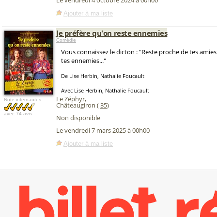
Le vendredi 4 octobre 2024 à 00h00
Ajouter à ma liste
Je préfère qu'on reste ennemies
Comédie
Vous connaissez le dicton : "Reste proche de tes amie
tes ennemies..."
De Lise Herbin, Nathalie Foucault
Avec Lise Herbin, Nathalie Foucault
Le Zéphyr
,
Note internautes:
Châteaugiron (
35
)
avec
74 avis
Non disponible
Le vendredi 7 mars 2025 à 00h00
Ajouter à ma liste