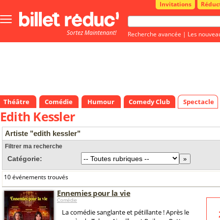
Invitations
Réduc
Bouton
menu
Sortez Maintenant!
principale
Recherche avancée
|
Les nouvea
Théâtre
Comédie
Humour
Comedy Club
Spectacle
Edith Kessler
Artiste "edith kessler"
Filtrer ma recherche
Catégorie:
10 événements trouvés
Ennemies pour la vie
Comédie
La comédie sanglante et pétillante ! Après le