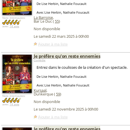
De Lise Herbin, Nathalie Foucault
Avec Lise Herbin, Nathalie Foucault
La Barroise
,
Note internautes:
Bar Le Duc (
55
)
avec
74 avis
Non disponible
Le samedi 22 mars 2025 à 00h00
Ajouter à ma liste
Je préfère qu'on reste ennemies
Comédie
Entrez dans le coulisses de la création d'un spectacle.
De Lise Herbin, Nathalie Foucault
Avec Lise Herbin, Nathalie Foucault
Kursaal
,
Dunkerque (
59
)
Note internautes:
Non disponible
avec
74 avis
Le samedi 22 novembre 2025 à 00h00
Ajouter à ma liste
Je préfère qu'on reste ennemies