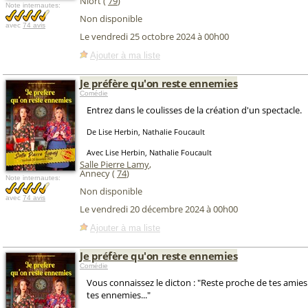
Niort (
79
)
Note internautes:
Non disponible
avec
74 avis
Le vendredi 25 octobre 2024 à 00h00
Ajouter à ma liste
Je préfère qu'on reste ennemies
Comédie
Entrez dans le coulisses de la création d'un spectacle.
De Lise Herbin, Nathalie Foucault
Avec Lise Herbin, Nathalie Foucault
Salle Pierre Lamy
,
Annecy (
74
)
Note internautes:
Non disponible
avec
74 avis
Le vendredi 20 décembre 2024 à 00h00
Ajouter à ma liste
Je préfère qu'on reste ennemies
Comédie
Vous connaissez le dicton : "Reste proche de tes amie
tes ennemies..."