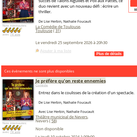
succès de Talons Aiguilles et Poil aux Pattes, ce
duo revient avec un nouveau défi : écrire un
v
thriller.
De Lise Herbin, Nathalie Foucault
Note internautes:
La Comédie de Toulouse
,
Toulouse
(
31
)
avec
74 avis
Le vendredi 25 septembre 2026 à 20h30
Ajouter à ma liste
Ces évènements ne sont plus disponibles
Je préfère qu'on reste ennemies
Comédie
Entrez dans le coulisses de la création d'un spectacle.
De Lise Herbin, Nathalie Foucault
Avec Lise Herbin, Nathalie Foucault
Théâtre municipal de Nevers
,
Nevers (
58
)
Note internautes:
Non disponible
avec
74 avis
Le jeudi 10 octobre 2024 à 00h00