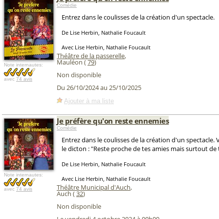
Comédie
Entrez dans le coulisses de la création d'un spectacle.
De Lise Herbin, Nathalie Foucault
Avec Lise Herbin, Nathalie Foucault
Théâtre de la passerelle
,
Mauléon (
79
)
Note internautes:
Non disponible
avec
74 avis
Du 26/10/2024 au 25/10/2025
Ajouter à ma liste
Je préfère qu'on reste ennemies
Comédie
Entrez dans le coulisses de la création d'un spectacle.
le dicton : "Reste proche de tes amies mais surtout de 
De Lise Herbin, Nathalie Foucault
Note internautes:
Avec Lise Herbin, Nathalie Foucault
Théâtre Municipal d'Auch
,
avec
74 avis
Auch (
32
)
Non disponible