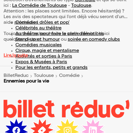
sélection d’événements de type
Comédie
et qui se tient
ici :
La Comédie de Toulouse
-
Toulouse
.
Attention : les places sont limitées. Encore hésitant(e) ?
Les avis des spectateurs qui l'ont déjà vécu seront d'une
aide précieuse !
Comédies drôles et pop’
Célébrités au théâtre
Toujours à la recherche de la sortie idéale ? Voici
Au théâtre, pour faire le plein d’émotions
quelques pistes :
Stand-up et humour
ou
soirée en comedy clubs
Comédies musicales
Cirque, magie et mentalisme
Lire la suite
Activités et sorties à Paris
Expos & Musées à Paris
Pour les enfants, petits et grands
BilletReduc
Toulouse
Comédie
Ennemies pour la vie