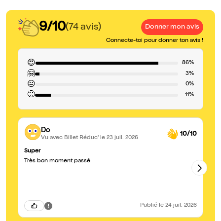
9/10
(74 avis)
Donner mon avis
Connecte-toi pour donner ton avis !
😍
86%
🤗
3%
😐
0%
🙁
11%
Do
10/10
Vu avec Billet Réduc'
le 23 juil. 2026
Super
Tr
Très bon moment passé
Un
én
to
Publié
le 24 juil. 2026