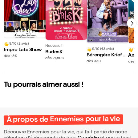
9/10 (2 avis)
Nouveau !
9/10 (43 avis)
Impro Late Show
10
BurlesK
Bérengère Krief d
Ant
dès 18€
dès 27,50€
ans Sexe
dan
dès 33€
dès 2
ent 
Tu pourrais aimer aussi !
À propos de Ennemies pour la vie
Découvre Ennemies pour la vie, qui fait partie de notre