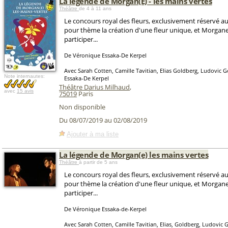
La légende de Morgan(E) - les mains vertes
Théâtre
de 4 à 11 ans
Le concours royal des fleurs, exclusivement réservé a
pour thème la création d'une fleur unique, et Morgane
participer...
De Véronique Essaka-De Kerpel
Avec Sarah Cotten, Camille Tavitian, Elias Goldberg, Ludovic
Note internautes:
Essaka-De Kerpel
Théâtre Darius Milhaud
,
avec
15 avis
75019
Paris
Non disponible
Du 08/07/2019 au 02/08/2019
Ajouter à ma liste
La légende de Morgan(e) les mains vertes
Théâtre
à partir de 5 ans
Le concours royal des fleurs, exclusivement réservé a
pour thème la création d'une fleur unique, et Morgane
participer...
De Véronique Essaka-de-Kerpel
Avec Sarah Cotten, Camille Tavitian, Elias, Goldberg, Ludovic