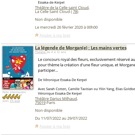
Essaka-de-Kerpel
Théâtre de la Celle saint Cloud
,
La Celle Saint Cloud (
78
)
Non disponible
Le mercredi 26 février 2020 à 00h00
Ajouter à ma liste
La légende de Morgan(e) : Les mains vertes
Théâtre
de 4 à 11 ans
Le concours royal des fleurs, exclusivement réservé a
pour thème la création d'une fleur unique, et Morgane
participer...
De Véronique Essaka-De Kerpel
Avec Sarah Cotten, Camille Tavitian ou Yilin Yang, Elias Gold
Note internautes:
Véronique Essaka-De Kerpel
Théâtre Darius Milhaud
,
avec
15 avis
75019
Paris
Non disponible
Du 11/07/2022 au 29/07/2022
Ajouter à ma liste