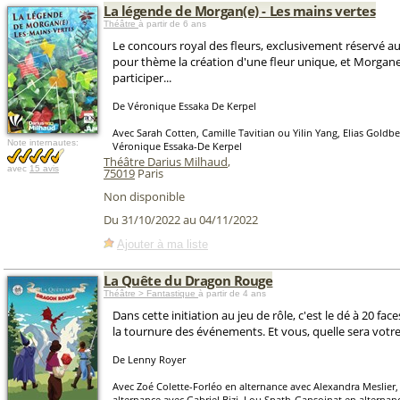
La légende de Morgan(e) - Les mains vertes
Théâtre
à partir de 6 ans
Le concours royal des fleurs, exclusivement réservé a
pour thème la création d'une fleur unique, et Morgane
participer...
De Véronique Essaka De Kerpel
Avec Sarah Cotten, Camille Tavitian ou Yilin Yang, Elias Gold
Note internautes:
Véronique Essaka-De Kerpel
Théâtre Darius Milhaud
,
avec
15 avis
75019
Paris
Non disponible
Du 31/10/2022 au 04/11/2022
Ajouter à ma liste
La Quête du Dragon Rouge
Théâtre > Fantastique
à partir de 4 ans
Dans cette initiation au jeu de rôle, c'est le dé à 20 fac
la tournure des événements. Et vous, quelle sera votr
De Lenny Royer
Avec Zoé Colette-Forléo en alternance avec Alexandra Meslier,
alternance avec Gabriel Bizi, Lou Spath-Gansoinat en alternan