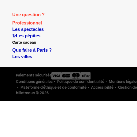
Une question ?
Professionnel
Les spectacles
✨Les pépites
Carte cadeau
Que faire à Paris ?
Les villes
Paiements sécurisés
Conditions générales
Politique de confidentialité
Mentions légale
Plateforme d'éthique et de conformité
Accessibilité
Gestion de
billetreduc ©
2026