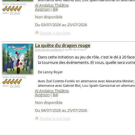
Note internautes:
Al Andalus Théâtre
,
Avignon
(
84
)
avec
22 avis
Non disponible
Du 03/07/2026 au 25/07/2026
Ajouter à ma liste
La quête du dragon rouge
Spectacles enfants
à partir de 4 ans
Dans cette initiation au jeu de rôle, c'est le dé à 20 fac
la tournure des événements. Et vous, quelle sera votr
De Lenny Royer
Note internautes:
Avec Zoé Colette-Forléo en alternance avec Alexandra Meslier,
alternance avec Gabriel Bizi, Lou Spath-Gansoinat en alternan
avec
22 avis
Al Andalus Théâtre
,
Avignon
(
84
)
Non disponible
Du 04/07/2026 au 25/07/2026
Ajouter à ma liste