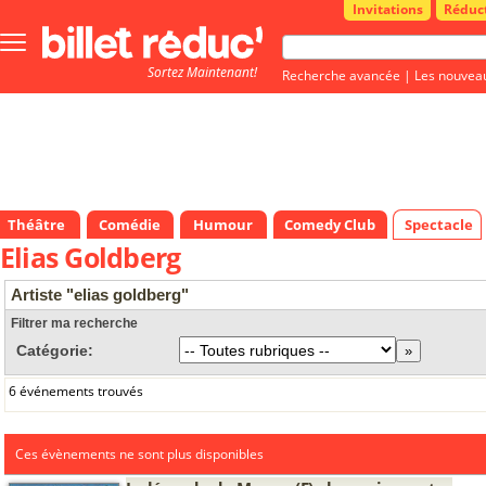
Invitations
Réduc
Bouton
menu
Sortez Maintenant!
principale
Recherche avancée
|
Les nouvea
Théâtre
Comédie
Humour
Comedy Club
Spectacle
Elias Goldberg
Artiste "elias goldberg"
Filtrer ma recherche
Catégorie:
6 événements trouvés
Ces évènements ne sont plus disponibles