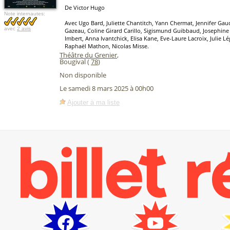
De Victor Hugo
Note internautes:
Avec Ugo Bard, Juliette Chantitch, Yann Chermat, Jennifer Gau
avec
2 avis
Gazeau, Coline Girard Carillo, Sigismund Guibbaud, Josephin
Imbert, Anna Ivantchick, Elisa Kane, Eve-Laure Lacroix, Julie L
Raphaël Mathon, Nicolas Misse.
Théâtre du Grenier
,
Bougival (
78
)
Non disponible
Le samedi 8 mars 2025 à 00h00
Ajouter à ma liste