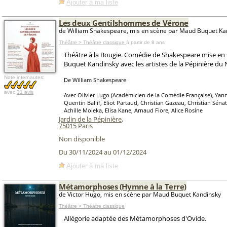
Ajouter à ma liste
Les deux Gentilshommes de Vérone
de William Shakespeare, mis en scène par Maud Buquet Ka
Théâtre > Théâtre classique
à partir de 8 ans
Théâtre à la Bougie. Comédie de Shakespeare mise en
Buquet Kandinsky avec les artistes de la Pépinière d
Note internautes:
De William Shakespeare
avec
31 avis
Avec Olivier Lugo (Académicien de la Comédie Française), Yann
Quentin Ballif, Eliot Partaud, Christian Gazeau, Christian Séna
Achille Moleka, Elisa Kane, Arnaud Fiore, Alice Rosine
Jardin de la Pépinière
,
75015
Paris
Non disponible
Du 30/11/2024 au 01/12/2024
Ajouter à ma liste
Métamorphoses (Hymne à la Terre)
de Victor Hugo, mis en scène par Maud Buquet Kandinsky
Théâtre > Théâtre classique
Allégorie adaptée des Métamorphoses d'Ovide.