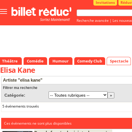
Invitations
Réduc
Bouton
menu
Sortez Maintenant!
principale
Recherche avancée
|
Les nouvea
Théâtre
Comédie
Humour
Comedy Club
Spectacle
Elisa Kane
Artiste "elisa kane"
Filtrer ma recherche
Catégorie:
5 événements trouvés
Ces évènements ne sont plus disponibles