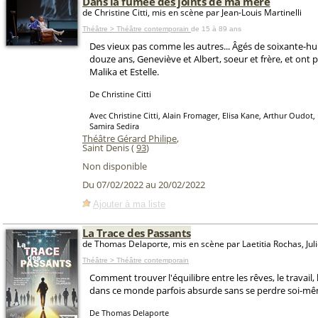
Dans la fumée des joints de ma mère
de Christine Citti, mis en scène par Jean-Louis Martinelli
Théâtre > Théâtre contemporain
de 15 à 89 ans
Des vieux pas comme les autres... Âgés de soixante-hui
douze ans, Geneviève et Albert, soeur et frère, et ont
Malika et Estelle.
De Christine Citti
Avec Christine Citti, Alain Fromager, Elisa Kane, Arthur Oudot
Samira Sedira
Théâtre Gérard Philipe
,
Saint Denis (
93
)
Non disponible
Du 07/02/2022 au 20/02/2022
Ajouter à ma liste
La Trace des Passants
de Thomas Delaporte, mis en scène par Laetitia Rochas, Juli
Théâtre > Théâtre contemporain
Comment trouver l'équilibre entre les rêves, le travail, l
dans ce monde parfois absurde sans se perdre soi-m
De Thomas Delaporte