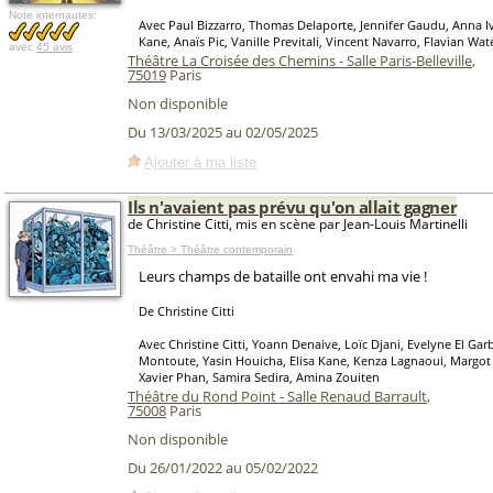
Note internautes:
Avec Paul Bizzarro, Thomas Delaporte, Jennifer Gaudu, Anna Iv
Kane, Anaïs Pic, Vanille Previtali, Vincent Navarro, Flavian Wat
avec
45 avis
Théâtre La Croisée des Chemins - Salle Paris-Belleville
,
75019
Paris
Non disponible
Du 13/03/2025 au 02/05/2025
Ajouter à ma liste
Ils n'avaient pas prévu qu'on allait gagner
de Christine Citti, mis en scène par Jean-Louis Martinelli
Théâtre > Théâtre contemporain
Leurs champs de bataille ont envahi ma vie !
De Christine Citti
Avec Christine Citti, Yoann Denaive, Loïc Djani, Evelyne El Gar
Montoute, Yasin Houicha, Elisa Kane, Kenza Lagnaoui, Margot
Xavier Phan, Samira Sedira, Amina Zouiten
Théâtre du Rond Point - Salle Renaud Barrault
,
75008
Paris
Non disponible
Du 26/01/2022 au 05/02/2022