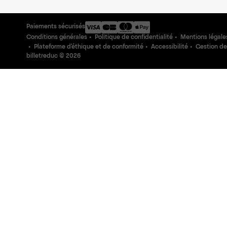
Paiements sécurisés
Conditions générales
Politique de confidentialité
Mentions légale
Plateforme d'éthique et de conformité
Accessibilité
Gestion de
billetreduc ©
2026