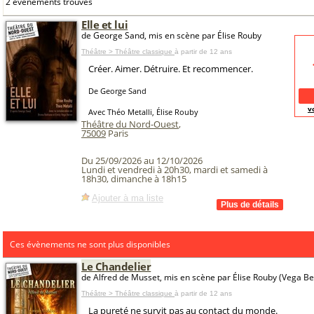
2 événements trouvés
Elle et lui
de George Sand, mis en scène par Élise Rouby
Théâtre > Théâtre classique
à partir de 12 ans
Créer. Aimer. Détruire. Et recommencer.
De George Sand
v
Avec Théo Metalli, Élise Rouby
Théâtre du Nord-Ouest
,
75009
Paris
Du 25/09/2026 au 12/10/2026
Lundi et vendredi à 20h30, mardi et samedi à
18h30, dimanche à 18h15
Ajouter à ma liste
Ces évènements ne sont plus disponibles
Le Chandelier
de Alfred de Musset, mis en scène par Élise Rouby (Vega B
Théâtre > Théâtre classique
à partir de 12 ans
La pureté ne survit pas au contact du monde.