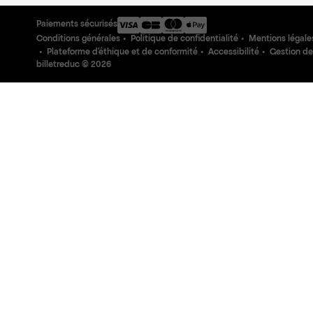
Paiements sécurisés
Conditions générales
Politique de confidentialité
Mentions légale
Plateforme d'éthique et de conformité
Accessibilité
Gestion de
billetreduc ©
2026