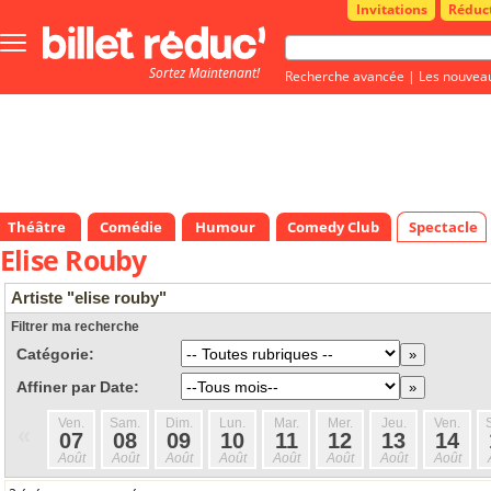
Invitations
Réduc
Bouton
menu
Sortez Maintenant!
principale
Recherche avancée
|
Les nouvea
Théâtre
Comédie
Humour
Comedy Club
Spectacle
Elise Rouby
Artiste "elise rouby"
Filtrer ma recherche
Catégorie:
Affiner par Date:
Ven.
Sam.
Dim.
Lun.
Mar.
Mer.
Jeu.
Ven.
«
07
08
09
10
11
12
13
14
Août
Août
Août
Août
Août
Août
Août
Août