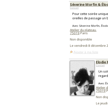
Séverine Morfin & Élod
Concert
Pour cette soirée uniqu
oreilles de passage un b
Avec Séverine Morfin, Élodi
Atelier du plateau
,
75019
Paris
Non disponible
Le vendredi 8 décembre 
Ajouter à ma liste
Elodie 
Concert
Un sol
regard
Avec Él
Atelier 
75019
P
Non dis
Le jeud