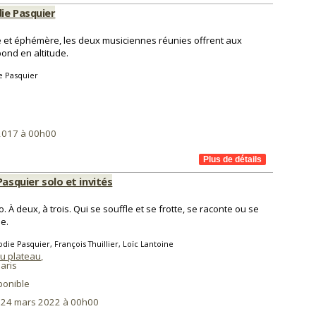
ie Pasquier
e et éphémère, les deux musiciennes réunies offrent aux
ond en altitude.
e Pasquier
2017 à 00h00
Pasquier solo et invités
o. À deux, à trois. Qui se souffle et se frotte, se raconte ou se
e.
odie Pasquier, François Thuillier, Loïc Lantoine
du plateau
,
aris
ponible
i 24 mars 2022 à 00h00