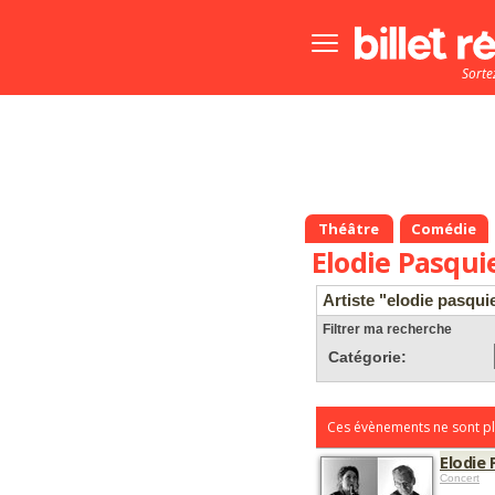
Bouton
menu
Sorte
principale
Théâtre
Comédie
Elodie Pasqui
Artiste "elodie pasqui
Filtrer ma recherche
Catégorie:
Ces évènements ne sont pl
Elodie 
Concert