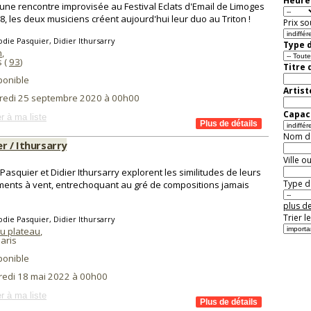
Heure 
une rencontre improvisée au Festival Eclats d'Email de Limoges
8, les deux musiciens créent aujourd'hui leur duo au Triton !
Prix so
odie Pasquier, Didier Ithursarry
Type d
n
,
s (
93
)
Titre 
ponible
Artist
redi 25 septembre 2020 à 00h00
Capaci
r à ma liste
Nom de 
r / Ithursarry
Ville o
 Pasquier et Didier Ithursarry explorent les similitudes de leurs
Type de
ments à vent, entrechoquant au gré de compositions jamais
.
plus de
Trier l
odie Pasquier, Didier Ithursarry
du plateau
,
aris
ponible
redi 18 mai 2022 à 00h00
r à ma liste