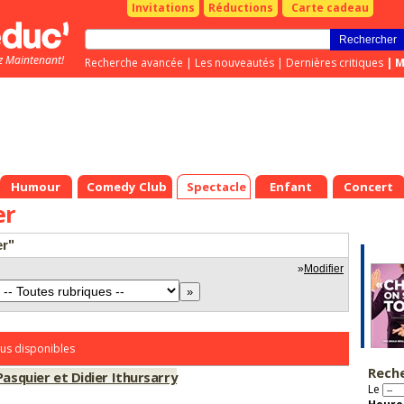
Invitations
Réductions
Carte cadeau
z Maintenant!
Recherche avancée
|
Les nouveautés
|
Dernières critiques
|
M
Humour
Comedy Club
Spectacle
Enfant
Concert
er
er"
»
Modifier
us disponibles
Rech
Pasquier et Didier Ithursarry
Le