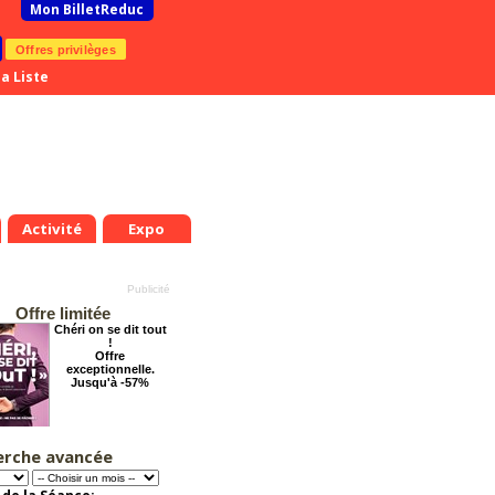
Mon BilletReduc
Offres privilèges
a Liste
Activité
Expo
Offre limitée
Chéri on se dit tout
!
Offre
exceptionnelle.
Jusqu'à -57%
erche avancée
Dernier coup de
ciseaux
Offre
exceptionnelle.