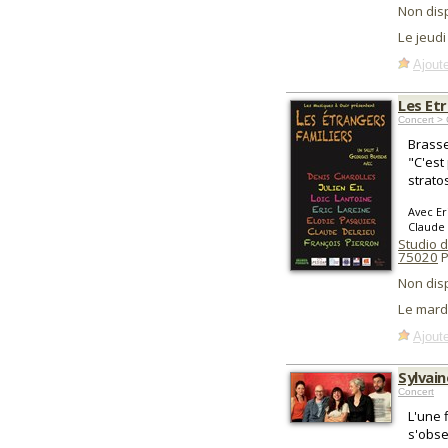
Non dis
Le jeud
Ajoute
Les Etr
Concert >
Brasse
"C'est
strato
Avec Er
Claude 
Studio d
75020
P
Non dis
Le mard
Ajoute
Sylvain
Concert
L'une 
s'obse