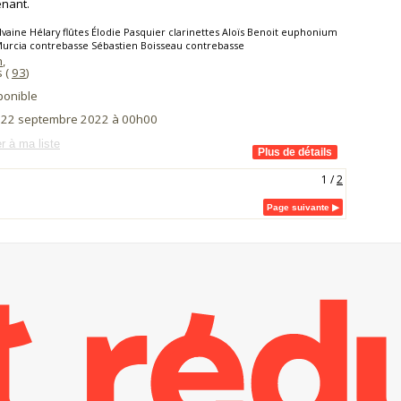
nant.
lvaine Hélary flûtes Élodie Pasquier clarinettes Aloïs Benoit euphonium
urcia contrebasse Sébastien Boisseau contrebasse
n
,
s (
93
)
ponible
i 22 septembre 2022 à 00h00
r à ma liste
1
/
2