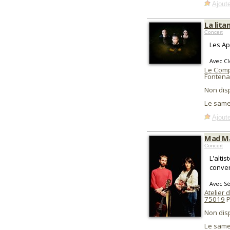
Ajoute
La lita
Concert
Les A
Avec Cl
Le Comp
Fontena
Non dis
Le same
Ajoute
Mad M
Concert
L'alti
conver
Avec Sé
Atelier 
75019
P
Non dis
Le same