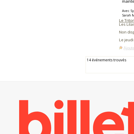
mainte
Avec Sy
Sarah M
Le Trito
Les Lila
Non dis
Le jeud
Ajoute
14 événements trouvés