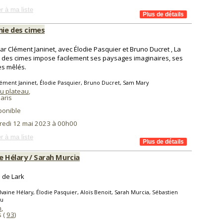
r à ma liste
nie des cimes
ar Clément Janinet, avec Élodie Pasquier et Bruno Ducret , La
e des cimes impose facilement ses paysages imaginaires, ses
es mêlés.
ément Janinet, Élodie Pasquier, Bruno Ducret, Sam Mary
du plateau
,
aris
ponible
redi 12 mai 2023 à 00h00
r à ma liste
e Hélary / Sarah Murcia
e de Lark
lvaine Hélary, Élodie Pasquier, Aloïs Benoit, Sarah Murcia, Sébastien
au
n
,
s (
93
)