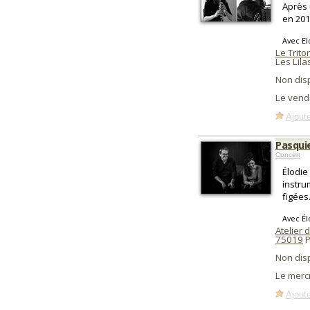
Après 
en 201
Avec El
Le Trito
Les Lila
Non dis
Le vend
Ajoute
Pasquie
Concert
Élodie
instru
figées
Avec Él
Atelier 
75019
P
Non dis
Le merc
Ajoute