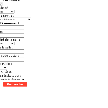
de la Séance:
Jusqu'à -52%
uhaité :
e sortie :
d'événement :
es :
té de la salle:
la salle :
u code postal :
 Public :
 critères
es résultats par :