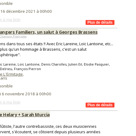
ponible
i 16 décembre 2021 à 00h00
r à ma liste
angers Familiers, un salut à Georges Brassens
 Chanson Française
ns dans tous ses états !! Avec Eric Lareine, Loïc Lantoine, etc...
 plus qu'un hommage à Brassens, c'est un salut
sphérique".
ic Lareine, Loïc Lantoine, Denis Charolles, Julien Eil, Elodie Pasquier,
Delrieu, François Pierron
e L'Ermitage
,
aris
ponible
i 6 novembre 2018 à 00h00
r à ma liste
e Helary + Sarah Murcia
flûtiste, l'autre contrebassiste, ces deux musiciennes
rvent, s'écoutent, se côtoient depuis plusieurs années