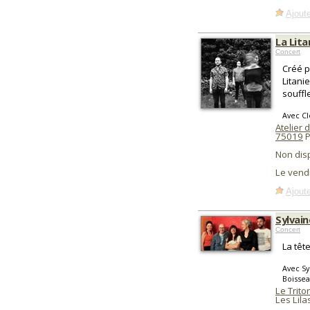
Ajoute
La Lita
Concert
Créé p
Litani
souffl
Avec Cl
Atelier 
75019
P
Non dis
Le vend
Ajoute
Sylvain
Concert
La têt
Avec Sy
Boisse
Le Trito
Les Lila