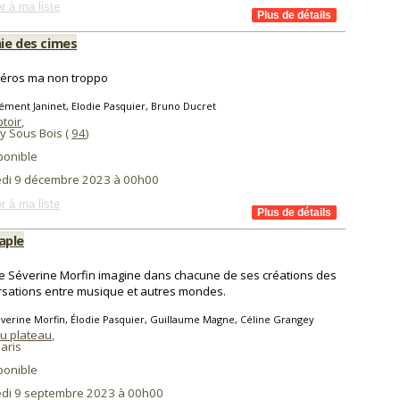
r à ma liste
nie des cimes
péros ma non troppo
ément Janinet, Elodie Pasquier, Bruno Ducret
toir
,
y Sous Bois (
94
)
ponible
di 9 décembre 2023 à 00h00
r à ma liste
aple
ste Séverine Morfin imagine dans chacune de ses créations des
sations entre musique et autres mondes.
verine Morfin, Élodie Pasquier, Guillaume Magne, Céline Grangey
du plateau
,
aris
ponible
di 9 septembre 2023 à 00h00