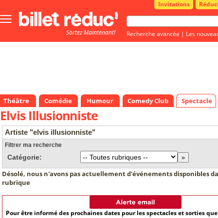
Invitations
Réduc
Bouton
menu
Sortez Maintenant!
principale
Recherche avancée
|
Les nouvea
Théâtre
Comédie
Humour
Comedy Club
Spectacle
Elvis Illusionniste
Artiste "elvis illusionniste"
Filtrer ma recherche
Catégorie:
Désolé, nous n'avons pas actuellement d'événements disponibles da
rubrique
Pour être informé des prochaines dates pour les spectacles et sorties qu