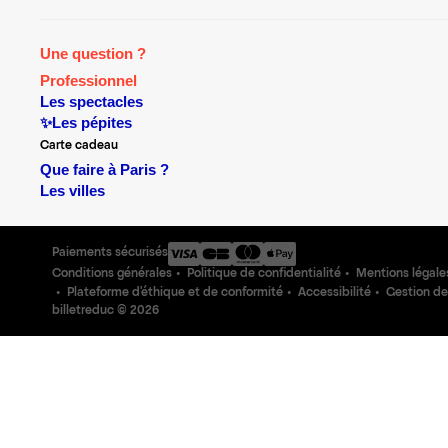
Une question ?
Professionnel
Les spectacles
✨Les pépites
Carte cadeau
Que faire à Paris ?
Les villes
Paiements sécurisés
Conditions générales
Politique de confidentialité
Mentions légale
Plateforme d'éthique et de conformité
Accessibilité
Gestion de
billetreduc ©
2026