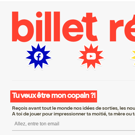
Tu veux être mon copain ?!
Reçois avant tout le monde nos idées de sorties, les nouv
A toi de jouer pour impressionner ta moitié, ta mère ou ta
S’inscrire S’inscrire S