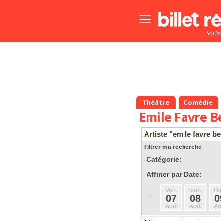
Bouton
menu
Sorte
principale
Théâtre
Comédie
Emile Favre B
Artiste "emile favre be
Filtrer ma recherche
Catégorie:
Affiner par Date:
Ven.
Sam.
Di
«
07
08
0
Août
Août
Ao