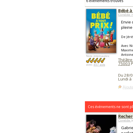
6 événements trouvés
Bébé à 
Comédie >
Envie 
pleine 
De Jéré
Avec Ni
Maxime 
Antoine
Note internautes:
Théâtre
75003
P
avec
457 avis
Du 28/0
Lundi à
Ajoute
Ces évènements ne sont pl
Recher
Comédie
à
Gabrie