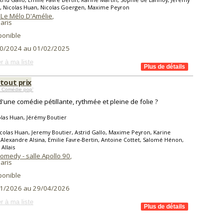
, Nicolas Huan, Nicolas Goergen, Maxime Peyron
 Le Mélo D'Amélie
,
aris
ponible
0/2024 au 01/02/2025
r à ma liste
tout prix
 Comédie pop'
d'une comédie pétillante, rythmée et pleine de folie ?
las Huan, Jérémy Boutier
colas Huan, Jeremy Boutier, Astrid Gallo, Maxime Peyron, Karine
 Alexandre Alsina, Emilie Favre-Bertin, Antoine Cottet, Salomé Hénon,
Allais
omedy - salle Apollo 90
,
aris
ponible
1/2026 au 29/04/2026
r à ma liste