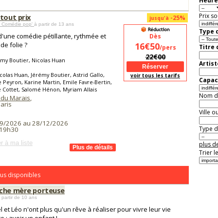
Heure
Prix so
tout prix
-25%
jusqu'à
 Comédie pop'
à partir de 13 ans
Type d
d'une comédie pétillante, rythmée et
Dès
de folie ?
16€50
Titre
/pers
22€00
my Boutier, Nicolas Huan
Artist
colas Huan, Jérémy Boutier, Astrid Gallo,
voir tous les tarifs
Capaci
Peyron, Karine Martin, Emile Favre-Bertin,
 Cottet, Salomé Hénon, Myriam Allais
Nom de 
 du Marais
,
aris
Ville o
9/2026 au 28/12/2026
Type de
 19h30
r à ma liste
plus de
Trier l
us disponibles
che mère porteuse
 partir de 10 ans
l et Léo n'ont plus qu'un rêve à réaliser pour vivre leur vie