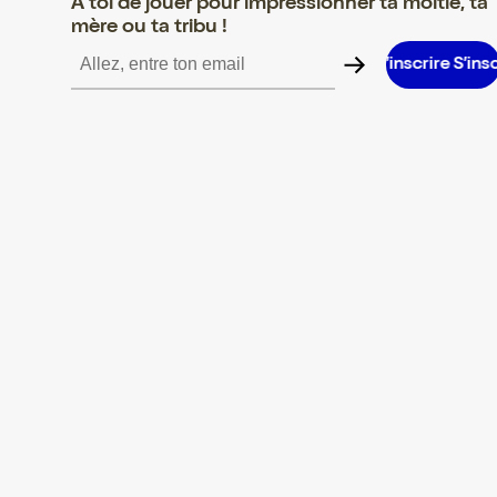
A toi de jouer pour impressionner ta moitié, ta
mère ou ta tribu !
e S’inscrire S’inscrire S’inscrire S’inscrire S’inscrire S’inscrire S’