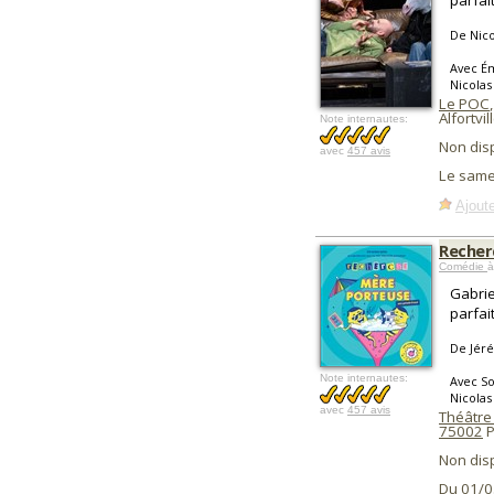
parfait
De Nico
Avec Ém
Nicola
Le POC
,
Alfortvil
Note internautes:
Non dis
avec
457 avis
Le same
Ajoute
Recher
Comédie
à
Gabrie
parfai
De Jéré
Note internautes:
Avec So
Nicola
avec
457 avis
Théâtre
75002
P
Non dis
Du 01/0