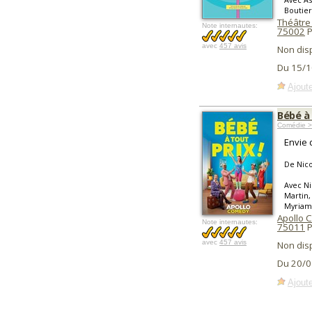
Boutier
Théâtre
Note internautes:
75002
P
avec
457 avis
Non dis
Du 15/1
Ajoute
Bébé à 
Comédie >
Envie 
De Nico
Avec Ni
Martin,
Myriam 
Apollo C
Note internautes:
75011
P
avec
457 avis
Non dis
Du 20/0
Ajoute