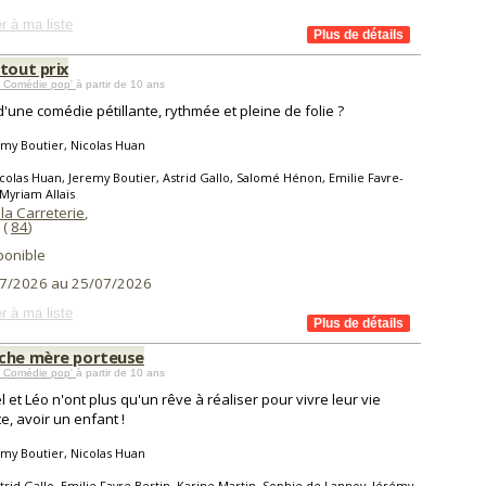
r à ma liste
tout prix
 Comédie pop'
à partir de 10 ans
d'une comédie pétillante, rythmée et pleine de folie ?
my Boutier, Nicolas Huan
colas Huan, Jeremy Boutier, Astrid Gallo, Salomé Hénon, Emilie Favre-
 Myriam Allais
la Carreterie
,
(
84
)
ponible
7/2026 au 25/07/2026
r à ma liste
che mère porteuse
 Comédie pop'
à partir de 10 ans
l et Léo n'ont plus qu'un rêve à réaliser pour vivre leur vie
te, avoir un enfant !
my Boutier, Nicolas Huan
trid Gallo, Emilie Favre Bertin, Karine Martin, Sophie de Lannoy, Jérémy