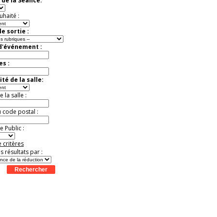
 de la Séance:
Jusqu'à -33%
uhaité :
e sortie :
 d'événement :
es :
té de la salle:
la salle :
u code postal :
 Public :
 critères
es résultats par :