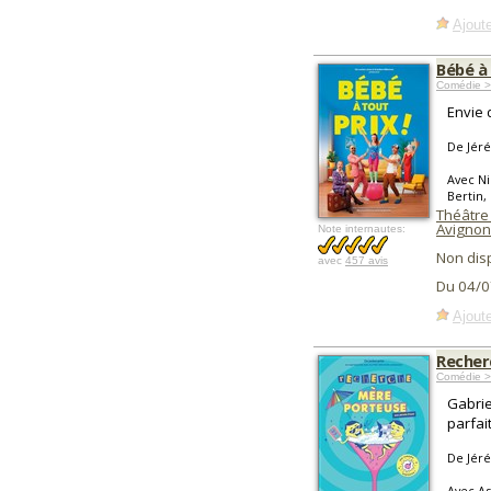
Ajoute
Bébé à 
Comédie >
Envie 
De Jéré
Avec Ni
Bertin,
Théâtre 
Avignon
Note internautes:
Non dis
avec
457 avis
Du 04/0
Ajoute
Recher
Comédie >
Gabrie
parfai
De Jéré
Avec As