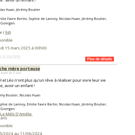
e : avoir un enfant !
las Huan, Jérémy Boutier
ilie Favre Bertin, Sophie de Lannoy, Nicolas Huan, Jérémy Boutier,
s Goergen
le (
94
)
ponible
di 15 mars 2025 à 00h00
r à ma liste
che mère porteuse
 partir de 6 ans
l et Léo n'ont plus qu'un rêve à réaliser pour vivre leur vie
te, avoir un enfant !
my Boutier, Nicolas Huan
phie de Lannoy, Emilie Favre Bertin, Nicolas Huan, Jérémy Boutier,
s Goergen
 Le Mélo D'Amélie
,
aris
ponible
5/2024 au 11/06/2024