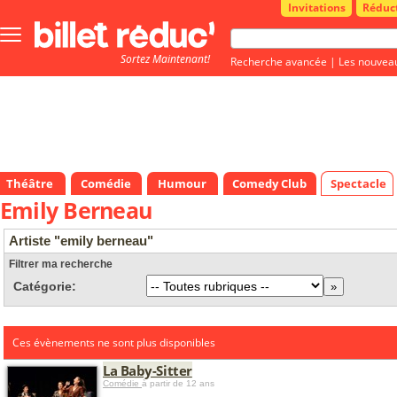
Invitations
Réduc
Bouton
menu
Sortez Maintenant!
principale
Recherche avancée
|
Les nouvea
Théâtre
Comédie
Humour
Comedy Club
Spectacle
Emily Berneau
Artiste "emily berneau"
Filtrer ma recherche
Catégorie:
Ces évènements ne sont plus disponibles
La Baby-Sitter
Comédie
à partir de 12 ans