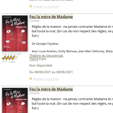
Ajouter à ma liste
Feu la mère de Madame
Comédie
Règles de la maison : ne jamais contrarier Madame et n
bal toute la nuit. (En cas de non respect des règles, ne
fuir.)
De Georges Feydeau
Avec Lucas Andrieu, Emily Berneau, Jean-Marc Dethorey, Betty
Note internautes:
Théâtre du Gouvernail
,
75019
Paris
avec
7 avis
Non disponible
Du 08/06/2021 au 09/06/2021
Ajouter à ma liste
Feu la mère de Madame
Comédie
Règles de la maison : ne jamais contrarier Madame et n
bal toute la nuit. (En cas de non respect des règles, ne
fuir.)