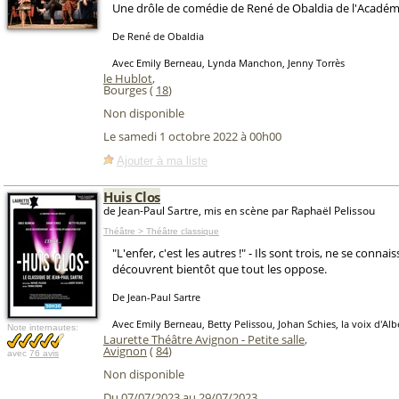
Une drôle de comédie de René de Obaldia de l'Académi
De René de Obaldia
Avec Emily Berneau, Lynda Manchon, Jenny Torrès
le Hublot
,
Bourges (
18
)
Non disponible
Le samedi 1 octobre 2022 à 00h00
Ajouter à ma liste
Huis Clos
de Jean-Paul Sartre, mis en scène par Raphaël Pelissou
Théâtre > Théâtre classique
"L'enfer, c'est les autres !" - Ils sont trois, ne se connai
découvrent bientôt que tout les oppose.
De Jean-Paul Sartre
Avec Emily Berneau, Betty Pelissou, Johan Schies, la voix d'Alb
Note internautes:
Laurette Théâtre Avignon - Petite salle
,
Avignon
(
84
)
avec
76 avis
Non disponible
Du 07/07/2023 au 29/07/2023