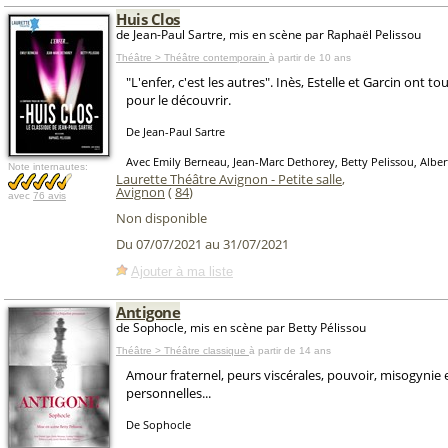
Huis Clos
de Jean-Paul Sartre, mis en scène par Raphaël Pelissou
Théâtre > Théâtre contemporain
à partir de 10 ans
"L'enfer, c'est les autres". Inès, Estelle et Garcin ont tou
pour le découvrir.
De Jean-Paul Sartre
Avec Emily Berneau, Jean-Marc Dethorey, Betty Pelissou, Alber
Note internautes:
Laurette Théâtre Avignon - Petite salle
,
Avignon
(
84
)
avec
76 avis
Non disponible
Du 07/07/2021 au 31/07/2021
Ajouter à ma liste
Antigone
de Sophocle, mis en scène par Betty Pélissou
Théâtre > Théâtre classique
à partir de 14 ans
Amour fraternel, peurs viscérales, pouvoir, misogynie 
personnelles...
De Sophocle