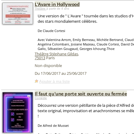
L'Avare in Hollywood
Théâtre
à partir de 4 ans
Une version de " L'Avare " tournée dans les studios d
des stars mondialement célèbres.
De Claude Cortesi
Avec Valentina Arrom, Emily Berneau, Michèle Bertrand, Claud
Angelina Colombani, Josiane Mazeau, Claude Cortesi, David D
Gallo, Sébastien Gougaud, Georges Ichoung-Thoe
Théâtre Stéphane Gildas
,
75013
Paris
Non disponible
Du 17/06/2017 au 25/06/2017
Ajouter à ma liste
Il faut qu'une porte soit ouverte ou fermée
Comédie
Découvrez une version pétillante de la pièce d'Alfred 
texte original, improvisation et anachronismes se mê
!
De Alfred de Musset