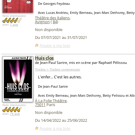
De Georges Feydeau
Avec Lucas Andrieu, Emily Berneau, Jean-Marc Dethorey, Betty
Note internautes:
Théâtre des italiens
,
Avignon
(
84
)
avec
7 avis
Non disponible
Du 07/07/2021 au 31/07/2021
Ajouter à ma liste
Huis clos
de Jean-Paul Sartre, mis en scène par Raphaël Pélissou
Théâtre > Théâtre contemporain
L'enfer... C'est les autres.
De Jean-Paul Sartre
Avec Emily Berneau, Jean-Marc Dethorey, Betty Pelissou et Alb
À La Folie Théâtre
,
75011
Paris
Note internautes:
Non disponible
avec
76 avis
Du 14/04/2022 au 25/06/2022
Ajouter à ma liste