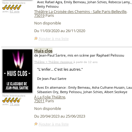
Avec Rafael Agra, Emily Berneau, Johan Schies, Rebecca Lamy, J
Note internautes:
Betty Pelissou
Théâtre La Croisée des Chemins - Salle Paris-Belleville
,
avec
82 avis
75019
Paris
Non disponible
Du 11/03/2020 au 26/11/2020
Ajouter à ma liste
Huis clos
de Jean-Paul Sartre, mis en scène par Raphaël Pelissou
Théâtre > Théâtre classique
à partir de 12 ans
"L'enfer... C'est les autres."
De Jean-Paul Sartre
Avec En alternance : Emily Berneau, Asha Culhane-Husain, Lau
Sébastien Ory, Betty Pelissou, Johan Schies, Albert Sezikeye
Note internautes:
À La Folie Théâtre
,
75011
Paris
avec
76 avis
Non disponible
Du 20/04/2023 au 25/06/2023
Ajouter à ma liste