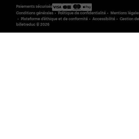
Paiements sécurisés
Conditions générales
Politique de confidentialité
Mentions légale
Plateforme d'éthique et de conformité
Accessibilité
Gestion de
billetreduc ©
2026