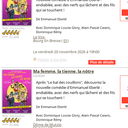
endiablée, avec des nerfs qui lâchent et des fils
qui se touchent !
v
De Emmanuel Eberlé
Avec Dominique Louise Glory, Alain-Pascal Casero,
Note internautes:
Dominique Rémy
Le Vox
,
avec
47 avis
Bourg En Bresse (
01
)
Le vendredi 20 novembre 2026 à 19h00
Ajouter à ma liste
Ma femme, la tienne, la nôtre
Comédie
Après "Le bal des couillons", découvrez la
nouvelle comédie d'Emmanuel Eberlé :
endiablée, avec des nerfs qui lâchent et des fils
qui se touchent !
v
De Emmanuel Eberlé
Avec Dominique Louise Glory, Alain-Pascal Casero,
Note internautes:
Dominique Rémy
Dôme de Mutzig
,
avec
47 avis