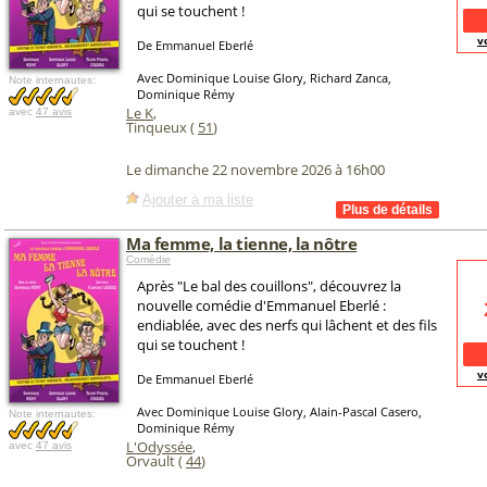
qui se touchent !
v
De Emmanuel Eberlé
Avec Dominique Louise Glory, Richard Zanca,
Note internautes:
Dominique Rémy
Le K
,
avec
47 avis
Tinqueux (
51
)
Le dimanche 22 novembre 2026 à 16h00
Ajouter à ma liste
Ma femme, la tienne, la nôtre
Comédie
Après "Le bal des couillons", découvrez la
nouvelle comédie d'Emmanuel Eberlé :
endiablée, avec des nerfs qui lâchent et des fils
qui se touchent !
v
De Emmanuel Eberlé
Avec Dominique Louise Glory, Alain-Pascal Casero,
Note internautes:
Dominique Rémy
L'Odyssée
,
avec
47 avis
Orvault (
44
)