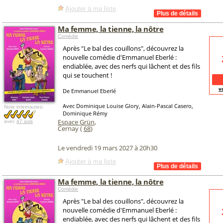
Ajouter à ma liste
Ma femme, la tienne, la nôtre
Comédie
Après "Le bal des couillons", découvrez la
nouvelle comédie d'Emmanuel Eberlé :
endiablée, avec des nerfs qui lâchent et des fils
qui se touchent !
v
De Emmanuel Eberlé
Avec Dominique Louise Glory, Alain-Pascal Casero,
Note internautes:
Dominique Rémy
Espace Grün
,
avec
47 avis
Cernay (
68
)
Le vendredi 19 mars 2027 à 20h30
Ajouter à ma liste
Ma femme, la tienne, la nôtre
Comédie
Après "Le bal des couillons", découvrez la
nouvelle comédie d'Emmanuel Eberlé :
endiablée, avec des nerfs qui lâchent et des fils