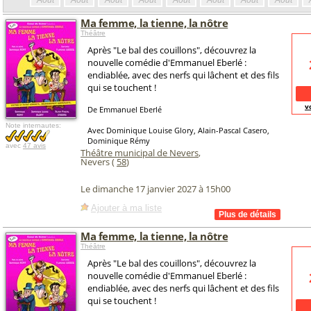
Août
Août
Août
Août
Août
Août
Août
Août
Ma femme, la tienne, la nôtre
Théâtre
Après "Le bal des couillons", découvrez la
nouvelle comédie d'Emmanuel Eberlé :
endiablée, avec des nerfs qui lâchent et des fils
qui se touchent !
v
De Emmanuel Eberlé
Note internautes:
Avec Dominique Louise Glory, Alain-Pascal Casero,
Dominique Rémy
avec
47 avis
Théâtre municipal de Nevers
,
Nevers (
58
)
Le dimanche 17 janvier 2027 à 15h00
Ajouter à ma liste
Ma femme, la tienne, la nôtre
Théâtre
Après "Le bal des couillons", découvrez la
nouvelle comédie d'Emmanuel Eberlé :
endiablée, avec des nerfs qui lâchent et des fils
qui se touchent !