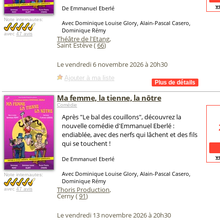
v
De Emmanuel Eberlé
Note internautes:
Avec Dominique Louise Glory, Alain-Pascal Casero,
Dominique Rémy
avec
47 avis
Théâtre de l'Etang
,
Saint Estève (
66
)
Le vendredi 6 novembre 2026 à 20h30
Ajouter à ma liste
Ma femme, la tienne, la nôtre
Comédie
Après "Le bal des couillons", découvrez la
nouvelle comédie d'Emmanuel Eberlé :
endiablée, avec des nerfs qui lâchent et des fils
qui se touchent !
v
De Emmanuel Eberlé
Avec Dominique Louise Glory, Alain-Pascal Casero,
Note internautes:
Dominique Rémy
Thoris Production
,
avec
47 avis
Cerny (
91
)
Le vendredi 13 novembre 2026 à 20h30