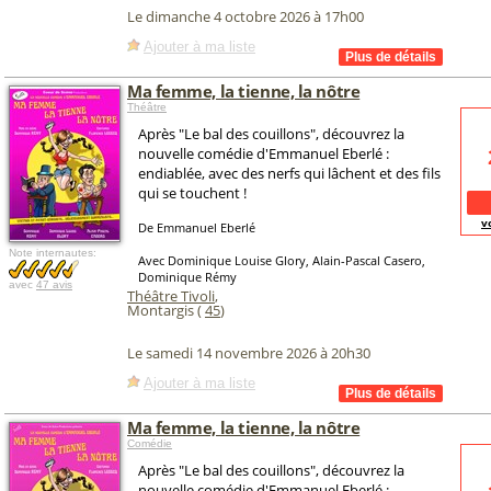
Le dimanche 4 octobre 2026 à 17h00
Ajouter à ma liste
Ma femme, la tienne, la nôtre
Théâtre
Après "Le bal des couillons", découvrez la
nouvelle comédie d'Emmanuel Eberlé :
endiablée, avec des nerfs qui lâchent et des fils
qui se touchent !
v
De Emmanuel Eberlé
Note internautes:
Avec Dominique Louise Glory, Alain-Pascal Casero,
Dominique Rémy
avec
47 avis
Théâtre Tivoli
,
Montargis (
45
)
Le samedi 14 novembre 2026 à 20h30
Ajouter à ma liste
Ma femme, la tienne, la nôtre
Comédie
Après "Le bal des couillons", découvrez la
nouvelle comédie d'Emmanuel Eberlé :