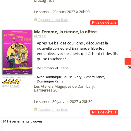
Mutzig (
67
)
Le samedi 20 mars 2027 à 20h00
Ajouter à ma liste
Ma Femme, la tienne, la nôtre
Comédie
Après "Le bal des couillons", découvrez la
nouvelle comédie d'Emmanuel Eberlé :
endiablée, avec des nerfs qui lâchent et des fils
qui se touchent !
v
De Emmanuel Eberlé
Avec Dominique Louise Glory, Richard Zanca,
Note internautes:
Dominique Rémy
Les Ateliers Magiques de Dani Lary
,
avec
47 avis
Barbières (
26
)
Le samedi 30 janvier 2027 à 20h30
Ajouter à ma liste
141 événements trouvés