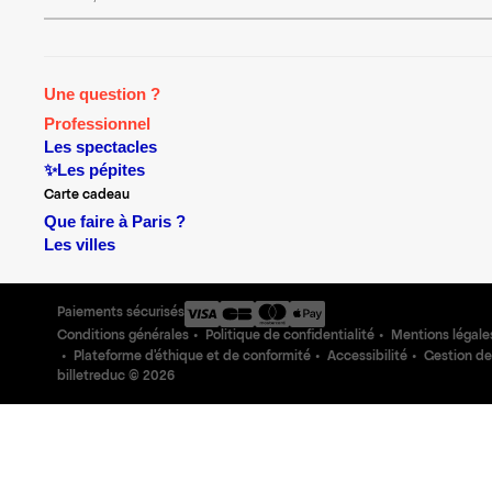
Une question ?
Professionnel
Les spectacles
✨Les pépites
Carte cadeau
Que faire à Paris ?
Les villes
Paiements sécurisés
Conditions générales
Politique de confidentialité
Mentions légale
Plateforme d'éthique et de conformité
Accessibilité
Gestion de
billetreduc ©
2026