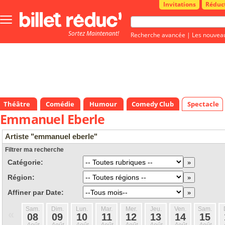
Invitations
Réduc
Bouton
menu
Sortez Maintenant!
principale
Recherche avancée
|
Les nouvea
Théâtre
Comédie
Humour
Comedy Club
Spectacle
Emmanuel Eberle
Artiste "emmanuel eberle"
Filtrer ma recherche
Catégorie:
Région:
Affiner par Date:
Sam.
Dim.
Lun.
Mar.
Mer.
Jeu.
Ven.
Sam.
«
08
09
10
11
12
13
14
15