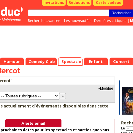
Invitations
Réductions
Carte cadeau
z Maintenant!
Recherche avancée
|
Les nouveautés
|
Dernières critiques
|
M
Humour
Comedy Club
Spectacle
Enfant
Concert
ercot
ercot"
»
Modifier
as actuellement d'événements disponibles dans cette
Rech
Le
 prochaines dates pour les spectacles et sorties que vous