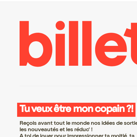
Tu veux être mon copain ?!
Reçois avant tout le monde nos idées de sorti
les nouveautés et les réduc' !
A toi de jouer pour impressionner ta moitié, ta