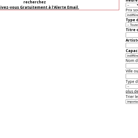
Heure 
recherchez
rivez-vous Gratuitement à l'Alerte Email.
Prix so
Type d
Titre 
Artist
Capaci
Nom de 
Ville o
Type de
plus de
Trier l