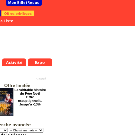
Mon BilletReduc
Offres privilèges
a Liste
Activité
Expo
Offre limitée
La véritable histoire
du Père Noël
Offre
exceptionnelle.
Jusqu'à -13%
erche avancée
Arsène Lupin
Offre
exceptionnelle.
Jusqu'à -28%