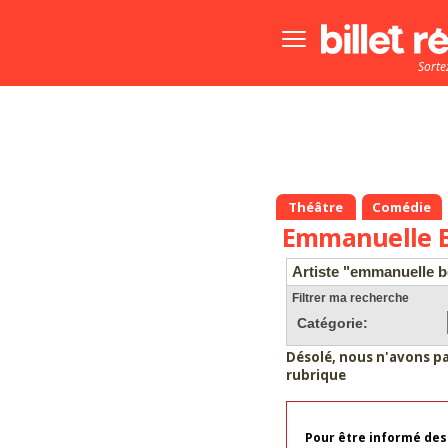
Bouton
menu
Sorte
principale
Théâtre
Comédie
Emmanuelle B
Artiste "emmanuelle b
Filtrer ma recherche
Catégorie:
Désolé, nous n'avons p
rubrique
Pour être informé des