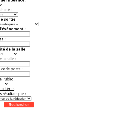
de la Séance:
uhaité :
e sortie :
d'événement :
es :
té de la salle:
la salle :
u code postal :
 Public :
 critères
es résultats par :