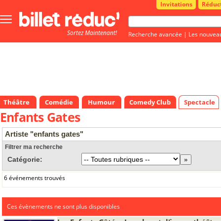
Invitations
Réduc
Bouton
menu
Sortez Maintenant!
principale
Recherche avancée
|
Les nouvea
Théâtre
Comédie
Humour
Comedy Club
Spectacle
Enfants Gates
Artiste "enfants gates"
Filtrer ma recherche
Catégorie:
6 événements trouvés
Ces évènements ne sont plus disponibles