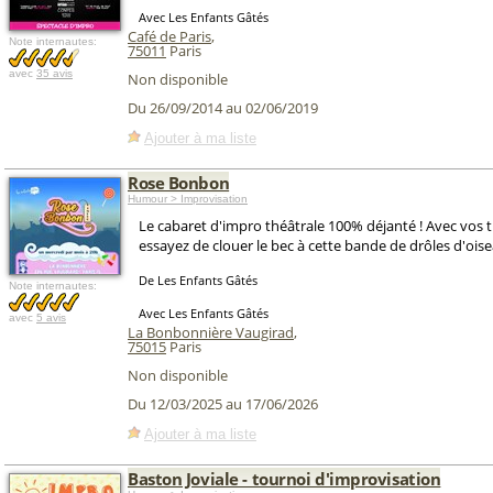
Avec Les Enfants Gâtés
Café de Paris
,
Note internautes:
75011
Paris
avec
35 avis
Non disponible
Du 26/09/2014 au 02/06/2019
Ajouter à ma liste
Rose Bonbon
Humour > Improvisation
Le cabaret d'impro théâtrale 100% déjanté ! Avec vos
essayez de clouer le bec à cette bande de drôles d'oise
De Les Enfants Gâtés
Note internautes:
Avec Les Enfants Gâtés
avec
5 avis
La Bonbonnière Vaugirad
,
75015
Paris
Non disponible
Du 12/03/2025 au 17/06/2026
Ajouter à ma liste
Baston Joviale - tournoi d'improvisation