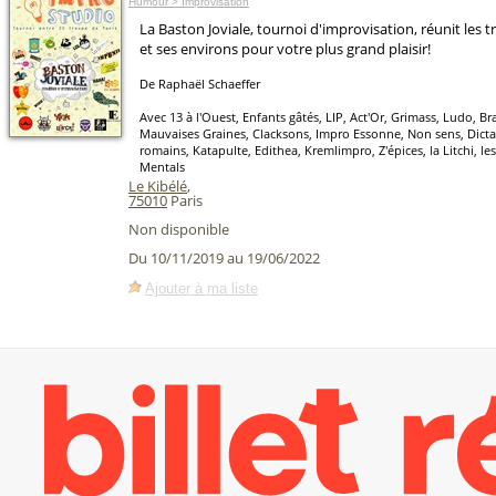
Humour > Improvisation
La Baston Joviale, tournoi d'improvisation, réunit les 
et ses environs pour votre plus grand plaisir!
De Raphaël Schaeffer
Avec 13 à l'Ouest, Enfants gâtés, LIP, Act'Or, Grimass, Ludo, Bra
Mauvaises Graines, Clacksons, Impro Essonne, Non sens, Dictat
romains, Katapulte, Edithea, Kremlimpro, Z'épices, la Litchi, le
Mentals
Le Kibélé
,
75010
Paris
Non disponible
Du 10/11/2019 au 19/06/2022
Ajouter à ma liste