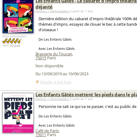
Les Enfants Gâtés - Le cabaret d'impro théâtr
déjanté
Humour > Improvisation
à partir de 7 ans
Dernière édition du cabaret d'impro théâtrale 100% dé
thèmes d'impro, essayez de clouer le bec à cette band
d'oiseaux !
Note internautes:
De Les Enfants Gâtés
avec
66 avis
Avec Les Enfants Gâtés
Brasserie du Toucan
,
75015
Paris
Non disponible
Du 13/09/2019 au 10/06/2023
Ajouter à ma liste
Les Enfants Gâtés mettent les pieds dans le pl
Humour > Improvisation
à partir de 7 ans
Personne ne sait ce qui va se passer, c'est au public de
De Les Enfants Gâtés
Avec Les Enfants Gâtés
Café de Paris
,
75011
Paris