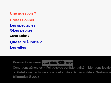
Une question ?
Professionnel
Les spectacles
✨Les pépites
Carte cadeau
Que faire à Paris ?
Les villes
Paiements sécurisés
Conditions générales
Politique de confidentialité
Mentions légale
Plateforme d'éthique et de conformité
Accessibilité
Gestion de
billetreduc ©
2026