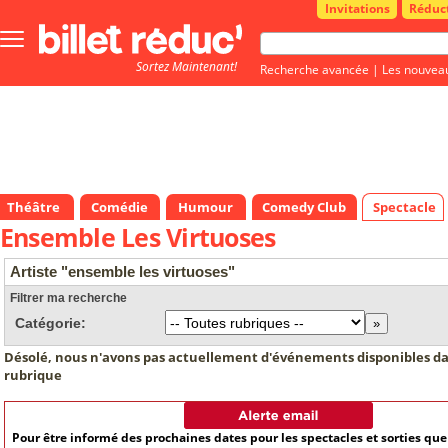
Invitations
Réduc
Bouton
menu
Sortez Maintenant!
principale
Recherche avancée
|
Les nouvea
Théâtre
Comédie
Humour
Comedy Club
Spectacle
Ensemble Les Virtuoses
Artiste "ensemble les virtuoses"
Filtrer ma recherche
Catégorie:
Désolé, nous n'avons pas actuellement d'événements disponibles da
rubrique
Pour être informé des prochaines dates pour les spectacles et sorties qu