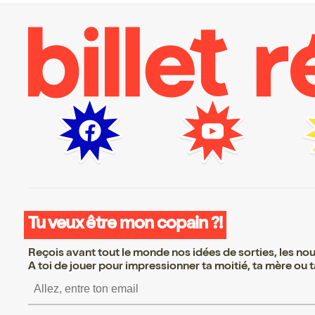
Tu veux être mon copain ?!
Reçois avant tout le monde nos idées de sorties, les nouv
A toi de jouer pour impressionner ta moitié, ta mère ou ta
S’inscrire S’inscrire S’