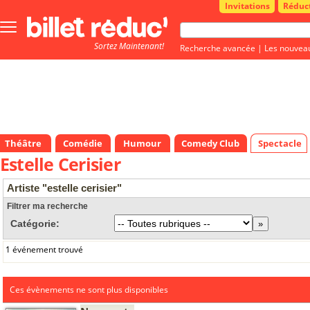
Invitations
Réduc
Bouton
menu
Sortez Maintenant!
principale
Recherche avancée
|
Les nouvea
Théâtre
Comédie
Humour
Comedy Club
Spectacle
Estelle Cerisier
Artiste "estelle cerisier"
Filtrer ma recherche
Catégorie:
1 événement trouvé
Ces évènements ne sont plus disponibles