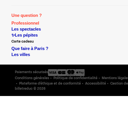
Une question ?
Professionnel
Les spectacles
✨Les pépites
Carte cadeau
Que faire à Paris ?
Les villes
Paiements sécurisés
Conditions générales
Politique de confidentialité
Mentions légale
Plateforme d'éthique et de conformité
Accessibilité
Gestion de
billetreduc ©
2026