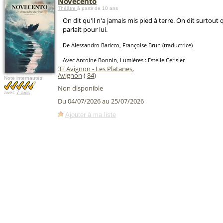
Novecento
Théâtre
à partir de 10 ans
On dit qu'il n'a jamais mis pied à terre. On dit surtout
parlait pour lui.
De Alessandro Baricco, Françoise Brun (traductrice)
Avec Antoine Bonnin, Lumières : Estelle Cerisier
3T Avignon - Les Platanes
,
Avignon
(
84
)
Note internautes:
Non disponible
avec
7 avis
Du 04/07/2026 au 25/07/2026
Ajouter à ma liste