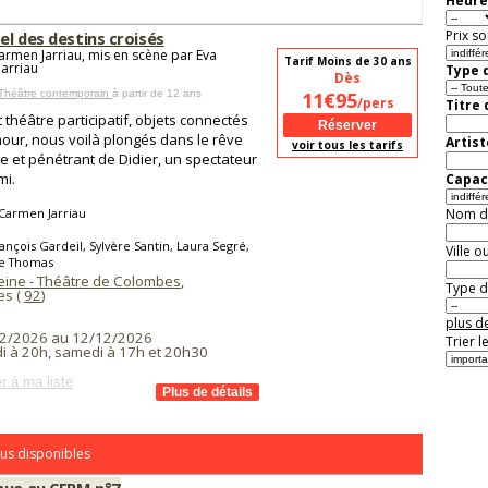
Heure
Prix so
el des destins croisés
armen Jarriau, mis en scène par Eva
Tarif Moins de 30 ans
arriau
Type d
Dès
 Théâtre contemporain
à partir de 12 ans
11€95
/pers
Titre
 théâtre participatif, objets connectés
our, nous voilà plongés dans le rêve
Artist
voir tous les tarifs
e et pénétrant de Didier, un spectateur
mi.
Capaci
Carmen Jarriau
Nom de 
ançois Gardeil, Sylvère Santin, Laura Segré,
Ville o
e Thomas
eine - Théâtre de Colombes
,
Type de
es (
92
)
plus de
2/2026 au 12/12/2026
Trier l
i à 20h, samedi à 17h et 20h30
r à ma liste
us disponibles