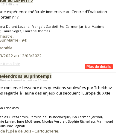
nue au CEPM n°7
 12 à 80 ans
une expérience théâtrale immersive au Centre d'Évaluation
ortem n°7.
ena Durant Lozano, François Gardeil, Eva Carmen Jarriau, Maxime
, Laura Segré, Laurène Thomas
Théâtre
,
Sur Marne (
94
)
ponible
3/2022 au 13/03/2022
r à ma liste
eviendrons au printemps
Théâtre immersif
à partir de 10 ans
ce conserve l'essence des questions soulevées par Tchekhov
es regarde à l'aune des enjeux qui secouent l'Europe du XXIe
on Tchekhov
colas Giret-Famin, Pamina de Hauteclocque, Eva Carmen Jarriau,
ie Lanier, June McGrane, Nicolas Verdier, Sophie Richelieu, Mahmoud
uillaume Tagnati
de l'Epée de Bois - Cartoucherie
,