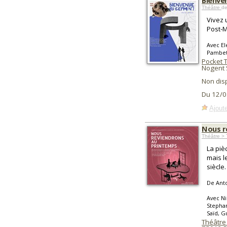
Bienve
Théâtre
de
Vivez 
Post-M
Avec El
Pambet
Pocket 
Nogent 
Non dis
Du 12/0
Ajoute
Nous r
Théâtre > 
La piè
mais l
siècle.
De Ant
Avec Ni
Stephan
Saïd, G
Théâtre 