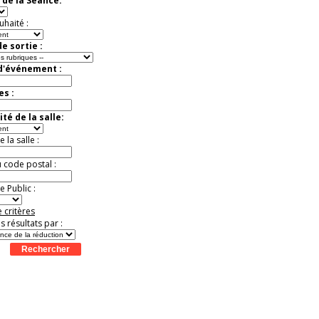
 de la Séance:
Jusqu'à -13%
uhaité :
e sortie :
 d'événement :
es :
té de la salle:
la salle :
u code postal :
 Public :
 critères
es résultats par :