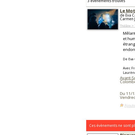
3 événements trouvés
Le Mot
de Eva C
Carmen J
Théâtre >
Mêlant
et hum
étrang
endor
De Eva 
Avec Fr
Laurèn
Avant-S
Colomb
Du 11/1
Vendred
Ajoute
Ces évènements ne sont pl