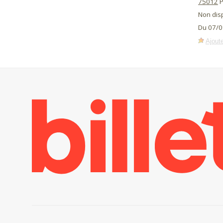
75012
P
Non dis
Du 07/0
Ajoute