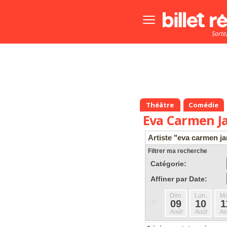
Bouton
menu
Sorte
principale
Théâtre
Comédie
Eva Carmen Ja
Artiste "eva carmen ja
Filtrer ma recherche
Catégorie:
Affiner par Date:
Dim.
Lun.
Ma
«
09
10
1
Août
Août
Ao