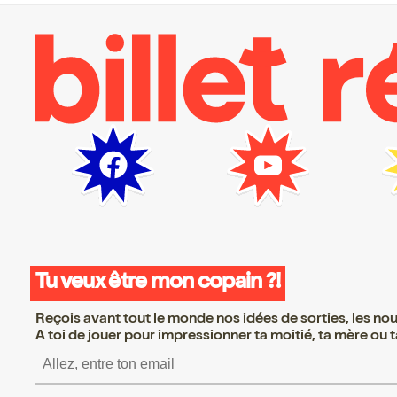
Tu veux être mon copain ?!
Reçois avant tout le monde nos idées de sorties, les nouv
A toi de jouer pour impressionner ta moitié, ta mère ou ta
S’inscrire S’inscrire S’