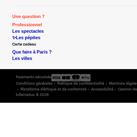
Une question ?
Professionnel
Les spectacles
✨Les pépites
Carte cadeau
Que faire à Paris ?
Les villes
Paiements sécurisés
Conditions générales
Politique de confidentialité
Mentions légale
Plateforme d'éthique et de conformité
Accessibilité
Gestion de
billetreduc ©
2026