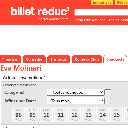
Invitations
Réduc
Bouton
menu
Sortez Maintenant!
principale
Recherche avancée
|
Les nouvea
Théâtre
Comédie
Humour
Comedy Club
Spectacle
Eva Molinari
Artiste "eva molinari"
Filtrer ma recherche
Catégorie:
Affiner par Date:
Sam.
Dim.
Lun.
Mar.
Mer.
Jeu.
Ven.
Sam.
«
08
09
10
11
12
13
14
15
Août
Août
Août
Août
Août
Août
Août
Août