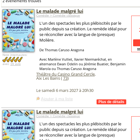
2 événements trouvés
Le malade malgré lui
Comédie > Comédie classique
L'un des spectacles les plus plébiscités par le
public depuis sa création. Le remède idéal pour
se réconcilier avec la langue de (presque)
Molière.
v
De Thomas Caruso Aragona
Note internautes:
Avec Marlène Vulliet, Xavier Niermaréchal, en
alternance Ewan Odelin ou Jérémie Buatier, Benjamin
avec
16 avis
Marola ou Thomas Caruso Aragona
Théâtre du Casino Grand Cercle
,
Aix Les Bains (
73
)
Le samedi 6 mars 2027 à 20h30
Ajouter à ma liste
Le malade malgré lui
Comédie > Comédie classique
L'un des spectacles les plus plébiscités par le
public depuis sa création. Le remède idéal pour
se réconcilier avec la langue de (presque)