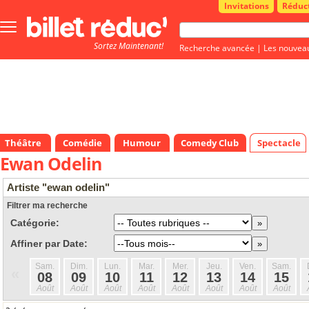
Invitations
Réduc
Bouton
menu
Sortez Maintenant!
principale
Recherche avancée
|
Les nouvea
Théâtre
Comédie
Humour
Comedy Club
Spectacle
Ewan Odelin
Artiste "ewan odelin"
Filtrer ma recherche
Catégorie:
Affiner par Date:
Sam.
Dim.
Lun.
Mar.
Mer.
Jeu.
Ven.
Sam.
«
08
09
10
11
12
13
14
15
Août
Août
Août
Août
Août
Août
Août
Août