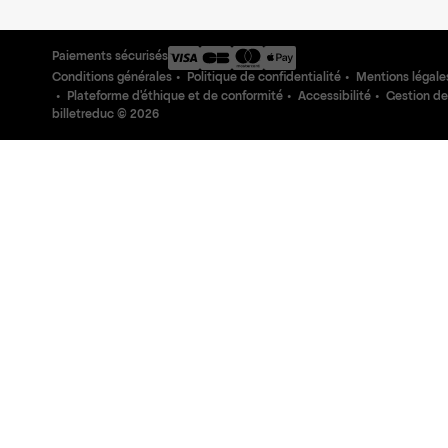
Paiements sécurisés
Conditions générales
Politique de confidentialité
Mentions légale
Plateforme d'éthique et de conformité
Accessibilité
Gestion de
billetreduc ©
2026