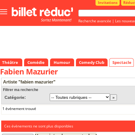
Invitations
Réduc
Bouton
menu
Sortez Maintenant!
principale
Recherche avancée
|
Les nouvea
Théâtre
Comédie
Humour
Comedy Club
Spectacle
Fabien Mazurier
Artiste "fabien mazurier"
Filtrer ma recherche
Catégorie:
1 événement trouvé
Ces évènements ne sont plus disponibles