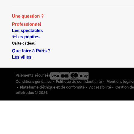
Une question ?
Professionnel
Les spectacles
✨Les pépites
Carte cadeau
Que faire à Paris ?
Les villes
Paiements sécurisés
Conditions générales
Politique de confidentialité
Mentions légale
Plateforme d'éthique et de conformité
Accessibilité
Gestion de
billetreduc ©
2026