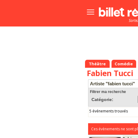
Bouton
menu
Sorte
principale
Théâtre
Comédie
Fabien Tucci
Artiste "fabien tucci"
Filtrer ma recherche
Catégorie:
5 événements trouvés
Ces évènements ne sont pl