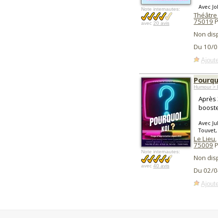
Avec Jo
Note internautes:
Théâtre
75019
P
avec
20 avis
Non dis
Du 10/0
Ajoute
Pourquo
Humour > I
Après 
booste
Avec Ju
Touvet,
Le Lieu
,
75009
P
Note internautes:
Non dis
avec
40 avis
Du 02/0
Ajoute