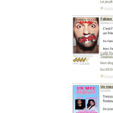
Le jeud
Ajoute
Fabien
Humour > 
C'est 
un frèr
De Fabi
Avec Fa
Café Th
Toulous
Note internautes:
Non dis
avec
179 avis
Du 05/0
Ajoute
Un mec
Comédie
Tressi
footeu
De Jose