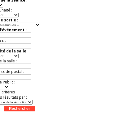
de la Séance:
uhaité :
e sortie :
d'événement :
es :
té de la salle:
la salle :
u code postal :
 Public :
 critères
es résultats par :