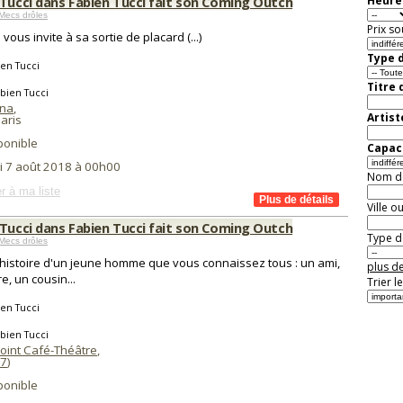
 Tucci dans Fabien Tucci fait son Coming Outch
Heure 
Mecs drôles
Prix so
vous invite à sa sortie de placard (...)
Type d
en Tucci
Titre 
bien Tucci
ana
,
Artist
aris
ponible
Capaci
i 7 août 2018 à 00h00
Nom de 
r à ma liste
Ville o
 Tucci dans Fabien Tucci fait son Coming Outch
Type de
Mecs drôles
l'histoire d'un jeune homme que vous connaissez tous : un ami,
plus de
e, un cousin...
Trier l
en Tucci
bien Tucci
oint Café-Théâtre
,
7
)
ponible