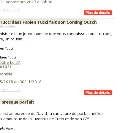
i 21 septembre 2017 à 00h00
r à ma liste
 Tucci dans Fabien Tucci fait son Coming Outch
Mecs drôles
l'histoire d'un jeune homme que vous connaissez tous : un ami,
e, un cousin...
en Tucci
bien Tucci
éâtre Le 57
,
e
(
31
)
ponible
5/2018 au 30/11/2018
r à ma liste
 presque parfait
a est amoureuse de David, la caricature du parfait hétéro
x amoureux de la Juventus de Turin et de son GPS.
ph, Agostini