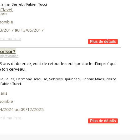
hanna, Berrebi, Fabien Tucci
 Clavel
,
aris
ponible
3/2017 au 13/05/2017
r à ma liste
i koi ?
mprovisation
3 ans d'absence, voici de retour le seul spectacle d'impro' qui
 ton cerveau.
lie Bauer, Harmony Delouise, Sébrilès Djounnadi, Sophie Maës, Pierre
 Fabien Tucci
aris
ponible
4/2024 au 09/12/2025
r à ma liste