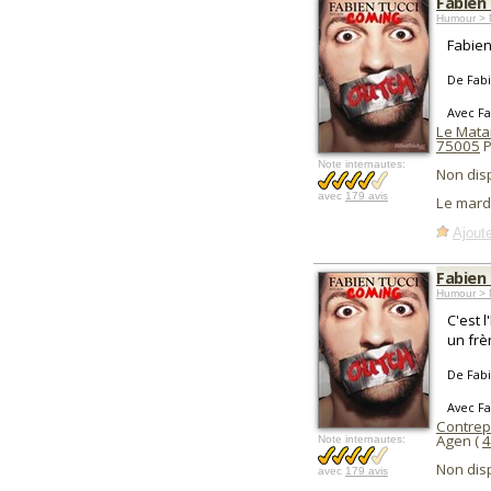
Fabien
Humour > 
Fabien 
De Fabi
Avec Fa
Le Mat
75005
P
Note internautes:
Non dis
avec
179 avis
Le mard
Ajoute
Fabien
Humour > 
C'est 
un frèr
De Fabi
Avec Fa
Contrep
Agen (
4
Note internautes:
Non dis
avec
179 avis