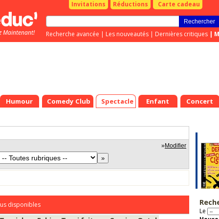
Invitations
Réductions
Carte cadeau
z Maintenant!
Recherche avancée
|
Les nouveautés
|
Dernières critiques
|
M
Humour
Comedy Club
Spectacle
Enfant
Concert
»
Modifier
Rech
us disponibles
Le