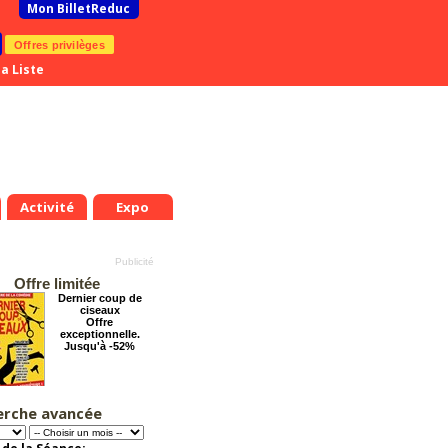
Mon BilletReduc
Offres privilèges
a Liste
Activité
Expo
Offre limitée
Dernier coup de
ciseaux
Offre
exceptionnelle.
Jusqu'à -52%
erche avancée
Grosse ambiance
Offre
exceptionnelle.
Jusqu'à -54%