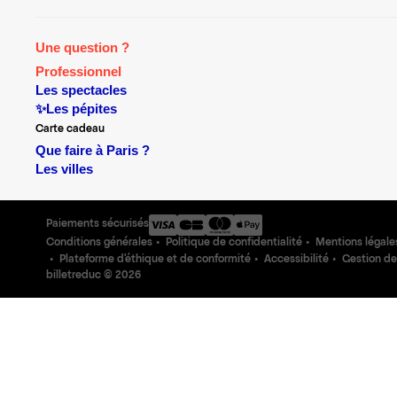
Une question ?
Professionnel
Les spectacles
✨Les pépites
Carte cadeau
Que faire à Paris ?
Les villes
Paiements sécurisés
Conditions générales
Politique de confidentialité
Mentions légale
Plateforme d'éthique et de conformité
Accessibilité
Gestion de
billetreduc ©
2026