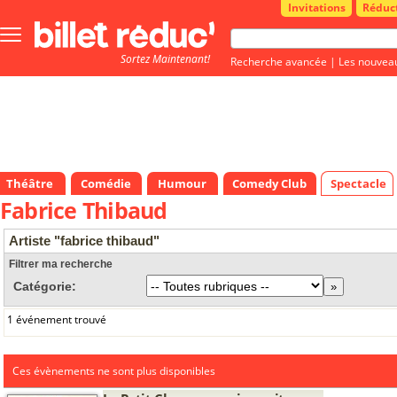
Invitations
Réduc
Bouton
menu
Sortez Maintenant!
principale
Recherche avancée
|
Les nouvea
Théâtre
Comédie
Humour
Comedy Club
Spectacle
Fabrice Thibaud
Artiste "fabrice thibaud"
Filtrer ma recherche
Catégorie:
1 événement trouvé
Ces évènements ne sont plus disponibles