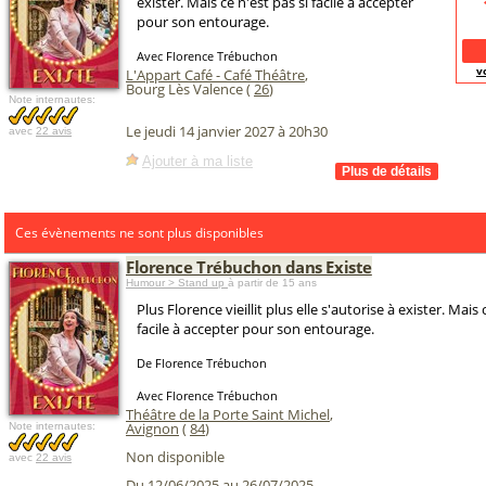
exister. Mais ce n'est pas si facile à accepter
pour son entourage.
Avec Florence Trébuchon
v
L'Appart Café - Café Théâtre
,
Bourg Lès Valence (
26
)
Note internautes:
Le jeudi 14 janvier 2027 à 20h30
avec
22 avis
Ajouter à ma liste
Ces évènements ne sont plus disponibles
Florence Trébuchon dans Existe
Humour > Stand up
à partir de 15 ans
Plus Florence vieillit plus elle s'autorise à exister. Mais 
facile à accepter pour son entourage.
De Florence Trébuchon
Avec Florence Trébuchon
Théâtre de la Porte Saint Michel
,
Avignon
(
84
)
Note internautes:
Non disponible
avec
22 avis
Du 12/06/2025 au 26/07/2025