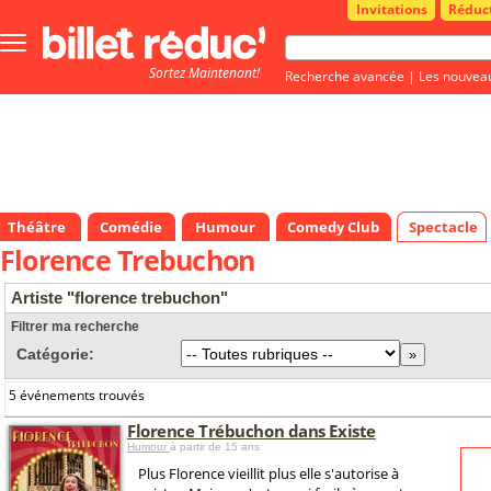
Invitations
Réduc
Bouton
menu
Sortez Maintenant!
principale
Recherche avancée
|
Les nouvea
Théâtre
Comédie
Humour
Comedy Club
Spectacle
Florence Trebuchon
Artiste "florence trebuchon"
Filtrer ma recherche
Catégorie:
5 événements trouvés
Florence Trébuchon dans Existe
Humour
à partir de 15 ans
Plus Florence vieillit plus elle s'autorise à