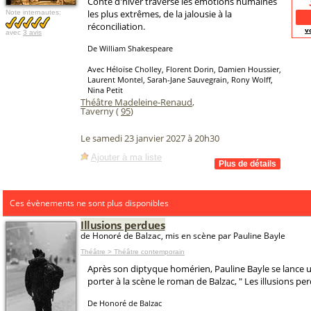
Conte d'hiver traverse les émotions humaines
les plus extrêmes, de la jalousie à la
Note internautes:
réconciliation.
v
avec
3 avis
De William Shakespeare
Avec Héloïse Cholley, Florent Dorin, Damien Houssier,
Laurent Montel, Sarah-Jane Sauvegrain, Rony Wolff,
Nina Petit
Théâtre Madeleine-Renaud
,
Taverny (
95
)
Le samedi 23 janvier 2027 à 20h30
Ajouter à ma liste
Ces évènements ne sont plus disponibles
Illusions perdues
de Honoré de Balzac, mis en scène par Pauline Bayle
Théâtre > Théâtre contemporain
Après son diptyque homérien, Pauline Bayle se lance u
porter à la scène le roman de Balzac, " Les illusions per
De Honoré de Balzac