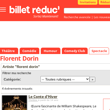
Invitations
Réduc
Bouton
menu
Sortez Maintenant!
principale
Recherche avancée
|
Les nouvea
Théâtre
Comédie
Humour
Comedy Club
Spectacle
Florent Dorin
Artiste "florent dorin"
Filtrer ma recherche
Catégorie:
4 événements trouvés
Le Conte d'Hiver
Théâtre
à partir de 14 ans
Œuvre fascinante de William Shakespeare, Le