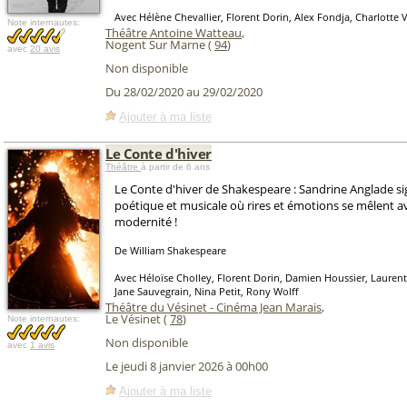
Avec Hélène Chevallier, Florent Dorin, Alex Fondja, Charlotte 
Note internautes:
Théâtre Antoine Watteau
,
Nogent Sur Marne (
94
)
avec
20 avis
Non disponible
Du 28/02/2020 au 29/02/2020
Ajouter à ma liste
Le Conte d'hiver
Théâtre
à partir de 6 ans
Le Conte d'hiver de Shakespeare : Sandrine Anglade s
poétique et musicale où rires et émotions se mêlent av
modernité !
De William Shakespeare
Avec Héloïse Cholley, Florent Dorin, Damien Houssier, Laurent
Jane Sauvegrain, Nina Petit, Rony Wolff
Théâtre du Vésinet - Cinéma Jean Marais
,
Le Vésinet (
78
)
Note internautes:
Non disponible
avec
1 avis
Le jeudi 8 janvier 2026 à 00h00
Ajouter à ma liste