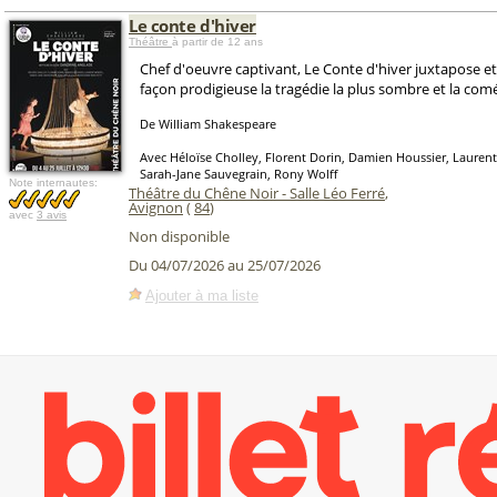
Le conte d'hiver
Théâtre
à partir de 12 ans
Chef d'oeuvre captivant, Le Conte d'hiver juxtapose e
façon prodigieuse la tragédie la plus sombre et la com
De William Shakespeare
Avec Héloïse Cholley, Florent Dorin, Damien Houssier, Laurent
Sarah-Jane Sauvegrain, Rony Wolff
Note internautes:
Théâtre du Chêne Noir - Salle Léo Ferré
,
Avignon
(
84
)
avec
3 avis
Non disponible
Du 04/07/2026 au 25/07/2026
Ajouter à ma liste