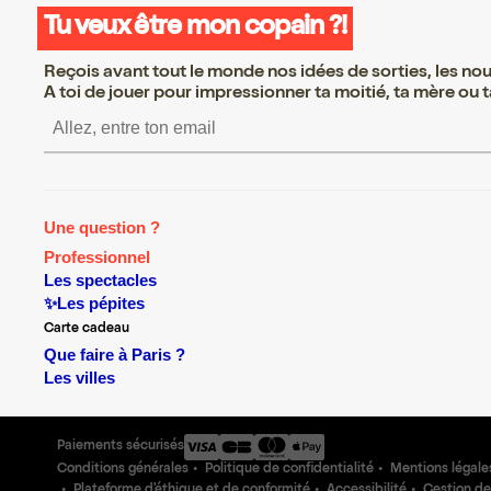
Tu veux être mon copain ?!
Reçois avant tout le monde nos idées de sorties, les nouv
A toi de jouer pour impressionner ta moitié, ta mère ou ta
S’inscrire S’inscrire S’i
Une question ?
Professionnel
Les spectacles
✨Les pépites
Carte cadeau
Que faire à Paris ?
Les villes
Paiements sécurisés
Conditions générales
Politique de confidentialité
Mentions légale
Plateforme d'éthique et de conformité
Accessibilité
Gestion de