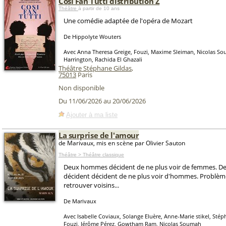
Cosi Fan Tutti distribution Z
Théâtre
à partir de 10 ans
Une comédie adaptée de l'opéra de Mozart
De Hippolyte Wouters
Avec Anna Theresa Greige, Fouzi, Maxime Sleiman, Nicolas So
Harrington, Rachida El Ghazali
Théâtre Stéphane Gildas
,
75013
Paris
Non disponible
Du 11/06/2026 au 20/06/2026
Ajouter à ma liste
La surprise de l'amour
de Marivaux, mis en scène par Olivier Sauton
Théâtre > Théâtre classique
Deux hommes décident de ne plus voir de femmes. 
décident décident de ne plus voir d'hommes. Problème 
retrouver voisins...
De Marivaux
Avec Isabelle Coviaux, Solange Eluère, Anne-Marie stikel, Sté
Fouzi, Jérôme Pérez, Gowtham Ram, Nicolas Soumah