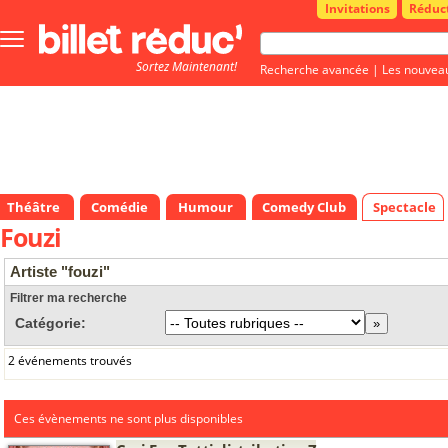
Invitations
Réduc
Bouton
menu
Sortez Maintenant!
principale
Recherche avancée
|
Les nouvea
Théâtre
Comédie
Humour
Comedy Club
Spectacle
Fouzi
Artiste "fouzi"
Filtrer ma recherche
Catégorie:
2 événements trouvés
Ces évènements ne sont plus disponibles