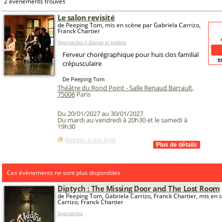
2 événements trouvés
Le salon revisité
de Peeping Tom, mis en scène par Gabriela Carrizo,
Franck Chartier
Spectacles > Danse et ballets
Ferveur chorégraphique pour huis clos familial
v
crépusculaire
De Peeping Tom
Théâtre du Rond Point - Salle Renaud Barrault
,
75008
Paris
Du 20/01/2027 au 30/01/2027
Du mardi au vendredi à 20h30 et le samedi à
19h30
Ajouter à ma liste
Ces évènements ne sont plus disponibles
Diptych : The Missing Door and The Lost Room
de Peeping Tom, Gabriela Carrizo, Franck Chartier, mis en 
Carrizo, Franck Chartier
Spectacles