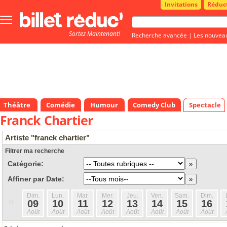
Invitations
Réduc
Bouton
menu
Sortez Maintenant!
principale
Recherche avancée
|
Les nouvea
Théâtre
Comédie
Humour
Comedy Club
Spectacle
Franck Chartier
Artiste "franck chartier"
Filtrer ma recherche
Catégorie:
Affiner par Date:
Dim.
Lun.
Mar.
Mer.
Jeu.
Ven.
Sam.
Dim.
«
09
10
11
12
13
14
15
16
Août
Août
Août
Août
Août
Août
Août
Août