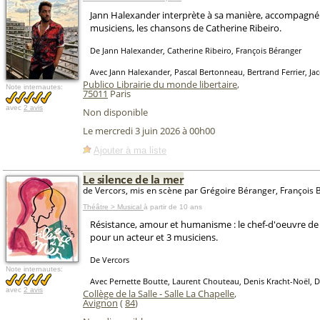
Jann Halexander interprète à sa manière, accompagné
musiciens, les chansons de Catherine Ribeiro.
De Jann Halexander, Catherine Ribeiro, François Béranger
Avec Jann Halexander, Pascal Bertonneau, Bertrand Ferrier, J
Publico Librairie du monde libertaire
,
Note internautes:
75011
Paris
avec
2 avis
Non disponible
Le mercredi 3 juin 2026 à 00h00
Ajouter à ma liste
Le silence de la mer
de Vercors, mis en scène par Grégoire Béranger, François 
Théâtre > Musical
à partir de 10 ans
Résistance, amour et humanisme : le chef-d'oeuvre de
pour un acteur et 3 musiciens.
De Vercors
Note internautes:
Avec Pernette Boutte, Laurent Chouteau, Denis Kracht-Noël, 
avec
2 avis
Collège de la Salle - Salle La Chapelle
,
Avignon
(
84
)