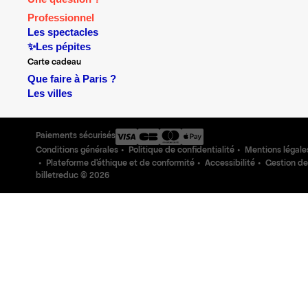
Professionnel
Les spectacles
✨Les pépites
Carte cadeau
Que faire à Paris ?
Les villes
Paiements sécurisés
Conditions générales
Politique de confidentialité
Mentions légale
Plateforme d'éthique et de conformité
Accessibilité
Gestion de
billetreduc ©
2026