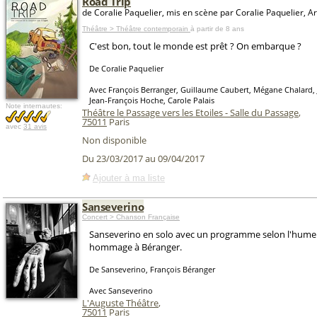
Road Trip
de Coralie Paquelier, mis en scène par Coralie Paquelier, A
Théâtre > Théâtre contemporain
à partir de 8 ans
C'est bon, tout le monde est prêt ? On embarque ?
De Coralie Paquelier
Avec François Berranger, Guillaume Caubert, Mégane Chalard, J
Jean-François Hoche, Carole Palais
Note internautes:
Théâtre le Passage vers les Etoiles - Salle du Passage
,
75011
Paris
avec
31 avis
Non disponible
Du 23/03/2017 au 09/04/2017
Ajouter à ma liste
Sanseverino
Concert > Chanson Française
Sanseverino en solo avec un programme selon l'humeu
hommage à Béranger.
De Sanseverino, François Béranger
Avec Sanseverino
L'Auguste Théâtre
,
75011
Paris