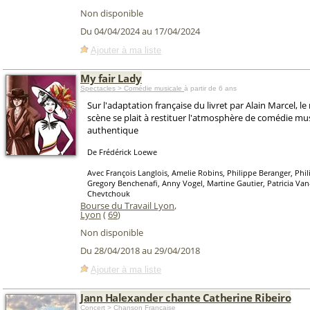
Non disponible
Du 04/04/2024 au 17/04/2024
Ajouter à ma liste
My fair Lady
Spectacles > Comédie musicale
à partir de 6 ans
Sur l'adaptation française du livret par Alain Marcel, l
scène se plait à restituer l'atmosphère de comédie mus
authentique
De Frédérick Loewe
Avec François Langlois, Amelie Robins, Philippe Beranger, Phil
Gregory Benchenafi, Anny Vogel, Martine Gautier, Patricia Van
Chevtchouk
Bourse du Travail Lyon
,
Lyon
(
69
)
Non disponible
Du 28/04/2018 au 29/04/2018
Ajouter à ma liste
Jann Halexander chante Catherine Ribeiro
Concert > Chanson Française