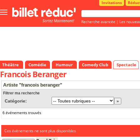
Invitations
Réduc
Bouton
menu
Sortez Maintenant!
principale
Recherche avancée
|
Les nouvea
Théâtre
Comédie
Humour
Comedy Club
Spectacle
Francois Beranger
Artiste "francois beranger"
Filtrer ma recherche
Catégorie:
6 événements trouvés
Ces évènements ne sont plus disponibles