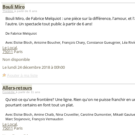
Bouli Miro
Théâtre
à partir de 6 ans
Bouli Miro, de Fabrice Melquiot : une pièce sur la différence, l'amour, et 
l'autre. Un spectacle tout public à partir de 6 ans!
De Fabrice Melquiot
Avec Eloïse Bloch, Antoine Boucher, François Chary, Constance Gueugnier, Léa Rivi
Le Local
,
75011
Paris
Non disponible
Le lundi 24 décembre 2018 à 00h00
Ajouter à ma liste
Allers-retours
Comédie
à partir de 11 ans
Qu'est-ce qu'une frontière? Une ligne. Rien qu'on ne puisse franchir en u
pourtant certains en font tout un plat.
Avec Eloïse Bloch, Amine Chaïb, Nina Cruveiller, Caroline Dumontier, Mikaël Gaulu
Marc Stojanovic, François Vernaudon
Le Local
,
75011
Paris