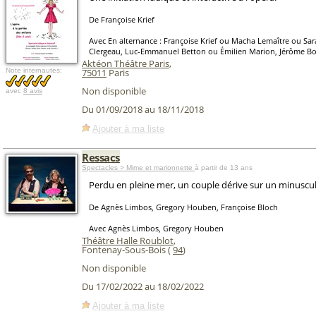
De Françoise Krief
Avec En alternance : Françoise Krief ou Macha Lemaître ou Sar
Clergeau, Luc-Emmanuel Betton ou Émilien Marion, Jérôme Bo
Aktéon Théâtre Paris
,
Note internautes:
75011
Paris
Non disponible
avec
8 avis
Du 01/09/2018 au 18/11/2018
Ajouter à ma liste
Ressacs
Spectacles > Mime et marionnette
à partir de 13 ans
Perdu en pleine mer, un couple dérive sur un minuscule
De Agnès Limbos, Gregory Houben, Françoise Bloch
Avec Agnès Limbos, Gregory Houben
Théâtre Halle Roublot
,
Fontenay-Sous-Bois (
94
)
Non disponible
Du 17/02/2022 au 18/02/2022
Ajouter à ma liste