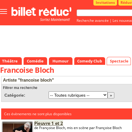
Invitations
Réduc
Bouton
menu
Sortez Maintenant!
principale
Recherche avancée
|
Les nouvea
Théâtre
Comédie
Humour
Comedy Club
Spectacle
Francoise Bloch
Artiste "francoise bloch"
Filtrer ma recherche
Catégorie:
Ces évènements ne sont plus disponibles
Pieuvre 1 et 2
de Françoise Bloch, mis en scène par Françoise Bloch