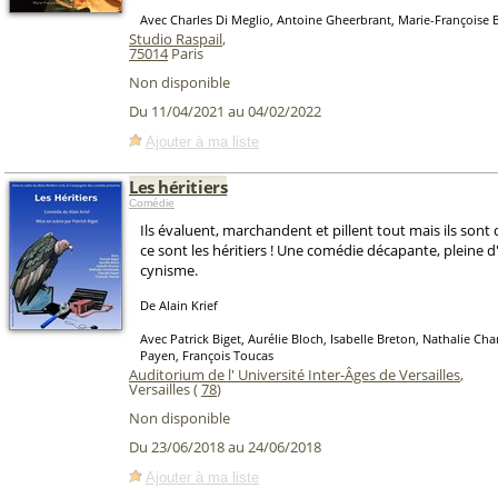
Avec Charles Di Meglio, Antoine Gheerbrant, Marie-Françoise 
Studio Raspail
,
75014
Paris
Non disponible
Du 11/04/2021 au 04/02/2022
Ajouter à ma liste
Les héritiers
Comédie
Ils évaluent, marchandent et pillent tout mais ils sont d
ce sont les héritiers ! Une comédie décapante, pleine 
cynisme.
De Alain Krief
Avec Patrick Biget, Aurélie Bloch, Isabelle Breton, Nathalie Ch
Payen, François Toucas
Auditorium de l' Université Inter-Âges de Versailles
,
Versailles (
78
)
Non disponible
Du 23/06/2018 au 24/06/2018
Ajouter à ma liste