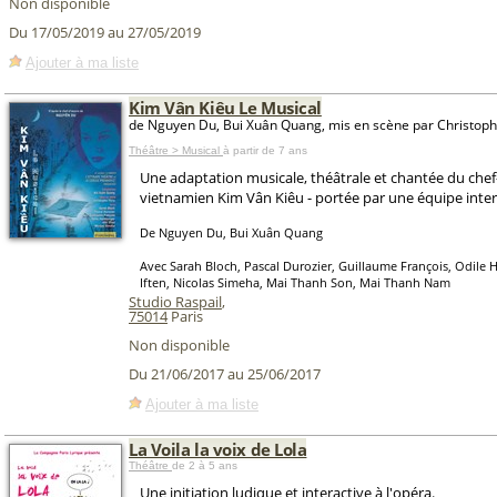
Non disponible
Du 17/05/2019 au 27/05/2019
Ajouter à ma liste
Kim Vân Kiêu Le Musical
de Nguyen Du, Bui Xuân Quang, mis en scène par Christoph
Théâtre > Musical
à partir de 7 ans
Une adaptation musicale, théâtrale et chantée du che
vietnamien Kim Vân Kiêu - portée par une équipe inter
De Nguyen Du, Bui Xuân Quang
Avec Sarah Bloch, Pascal Durozier, Guillaume François, Odile 
Iften, Nicolas Simeha, Mai Thanh Son, Mai Thanh Nam
Studio Raspail
,
75014
Paris
Non disponible
Du 21/06/2017 au 25/06/2017
Ajouter à ma liste
La Voila la voix de Lola
Théâtre
de 2 à 5 ans
Une initiation ludique et interactive à l'opéra.