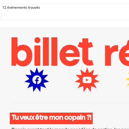
12 événements trouvés
Tu veux être mon copain ?!