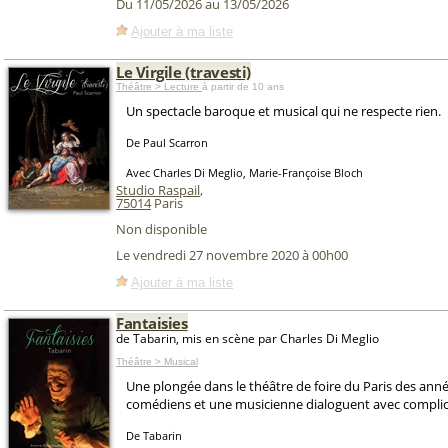
Du 11/05/2026 au 13/05/2026
Ajouter à ma liste
Le Virgile (travesti)
Théâtre > Lecture
à partir de 10 ans
Un spectacle baroque et musical qui ne respecte rien.
De Paul Scarron
Avec Charles Di Meglio, Marie-Françoise Bloch
Studio Raspail
,
75014
Paris
Non disponible
Le vendredi 27 novembre 2020 à 00h00
Ajouter à ma liste
Fantaisies
de Tabarin, mis en scène par Charles Di Meglio
Théâtre > Musical
Une plongée dans le théâtre de foire du Paris des ann
comédiens et une musicienne dialoguent avec complicit
De Tabarin