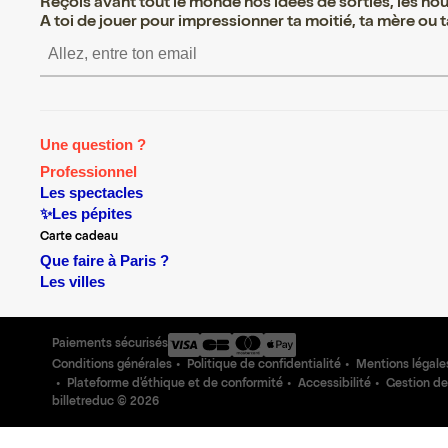
Reçois avant tout le monde nos idées de sorties, les nouv
A toi de jouer pour impressionner ta moitié, ta mère ou ta
S’inscrire S’inscrire S’inscrire S’i
Une question ?
Professionnel
Les spectacles
✨Les pépites
Carte cadeau
Que faire à Paris ?
Les villes
Paiements sécurisés
Conditions générales
Politique de confidentialité
Mentions légale
Plateforme d'éthique et de conformité
Accessibilité
Gestion de
billetreduc ©
2026