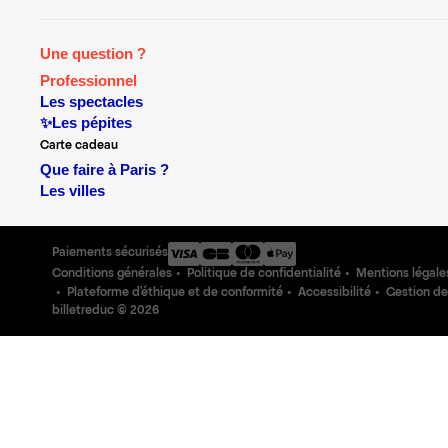
Une question ?
Professionnel
Les spectacles
✨Les pépites
Carte cadeau
Que faire à Paris ?
Les villes
Paiements sécurisés
Conditions générales
Politique de confidentialité
Mentions légale
Plateforme d'éthique et de conformité
Accessibilité
Gestion de
billetreduc ©
2026