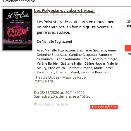
1 événement trouvé
Les Polyesters : cabaret vocal
Spectacles > Spectacle musical
à partir de 7 ans
Les Polyesters, des voix libres en mouvement :
-2
d’
un cabaret vocal au féminin qui réinvente le
genre avec audace.
De Marielle Tognazzoni
Avec Marielle Tognazzoni, Stéphanie Gagneux, Anne-
v
Delphine Brousseau, Caroline Gicqueau, Sandrine
Guyonneau, Anne Ramonda, Caryn Trocme-thibierge,
Valérie Barbier, Gaétane Hajjar, Céline Haocas, Valérie
Maury, Elise Walch, Florence Aimond, Marie Cortet,
Kwet Dupic, Elisabeth Merel, Sandrine Bouchaud
Théâtre Douze - Maurice Ravel
,
75012
Paris
Du 28/11/2026 au 29/11/2026
Samedi à 20h, dimanche à 15h30
Ajouter à ma liste