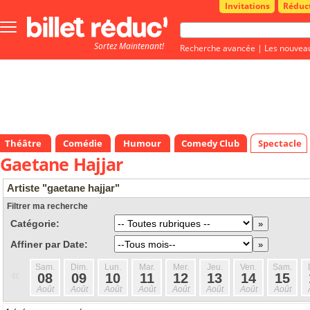
Invitations
Réduc
Bouton
menu
Sortez Maintenant!
principale
Recherche avancée
|
Les nouvea
Théâtre
Comédie
Humour
Comedy Club
Spectacle
Gaetane Hajjar
Artiste "gaetane hajjar"
Filtrer ma recherche
Catégorie:
Affiner par Date:
Sam.
Dim.
Lun.
Mar.
Mer.
Jeu.
Ven.
Sam.
«
08
09
10
11
12
13
14
15
Août
Août
Août
Août
Août
Août
Août
Août