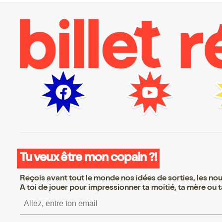
Tu veux être mon copain ?!
Reçois avant tout le monde nos idées de sorties, les nouv
A toi de jouer pour impressionner ta moitié, ta mère ou ta
S’inscrire S’inscrire S’