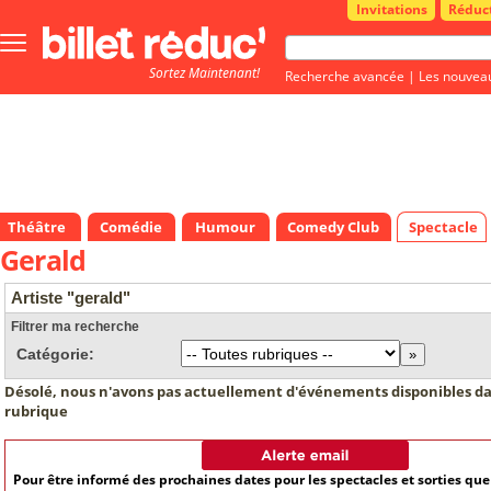
Invitations
Réduc
Bouton
menu
Sortez Maintenant!
principale
Recherche avancée
|
Les nouvea
Théâtre
Comédie
Humour
Comedy Club
Spectacle
Gerald
Artiste "gerald"
Filtrer ma recherche
Catégorie:
Désolé, nous n'avons pas actuellement d'événements disponibles da
rubrique
Pour être informé des prochaines dates pour les spectacles et sorties qu