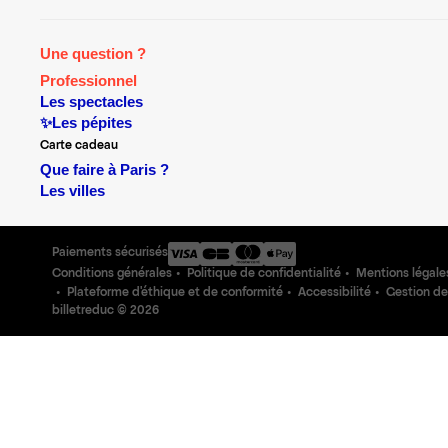
Une question ?
Professionnel
Les spectacles
✨Les pépites
Carte cadeau
Que faire à Paris ?
Les villes
Paiements sécurisés
Conditions générales
Politique de confidentialité
Mentions légale
Plateforme d'éthique et de conformité
Accessibilité
Gestion de
billetreduc ©
2026