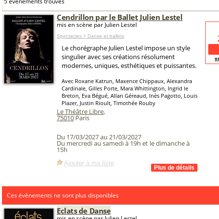
5 événements trouvés
Cendrillon par le Ballet Julien Lestel
mis en scène par Julien Lestel
Spectacles > Danse et ballets
Le chorégraphe Julien Lestel impose un style
singulier avec ses créations résolument
v
modernes, uniques, esthétiques et puissantes.
Avec Roxane Katrun, Maxence Chippaux, Alexandra
Cardinale, Gilles Porte, Mara Whittington, Ingrid le
Breton, Eva Bégué, Allan Géreaud, Inès Pagotto, Louis
Plazer, Justin Rioult, Timothée Rouby
Le Théâtre Libre
,
75010
Paris
Du 17/03/2027 au 21/03/2027
Du mercredi au samedi à 19h et le dimanche à
15h
Ajouter à ma liste
Ces évènements ne sont plus disponibles
Eclats de Danse
mis en scène par Julien Lestel