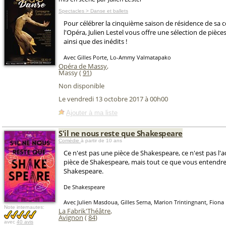
Spectacles > Danse et ballets
Pour célébrer la cinquième saison de résidence de sa
l'Opéra, Julien Lestel vous offre une sélection de pièc
ainsi que des inédits !
Avec Gilles Porte, Lo-Ammy Valmatapako
Opéra de Massy
,
Massy (
91
)
Non disponible
Le vendredi 13 octobre 2017 à 00h00
Ajouter à ma liste
S'il ne nous reste que Shakespeare
Comédie
à partir de 10 ans
Ce n'est pas une pièce de Shakespeare, ce n'est pas l'
pièce de Shakespeare, mais tout ce que vous entendre
Shakespeare.
De Shakespeare
Avec Julien Masdoua, Gilles Serna, Marion Trintingnant, Fiona 
Note internautes:
La Fabrik'Théâtre
,
Avignon
(
84
)
avec
40 avis