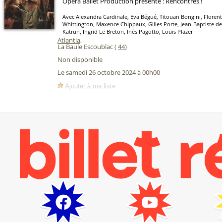
Opera Ballet Production présente : Rencontres !
Avec Alexandra Cardinale, Eva Bégué, Titouan Bongini, Floren
Whittington, Maxence Chippaux, Gilles Porte, Jean-Baptiste d
Katrun, Ingrid Le Breton, Inès Pagotto, Louis Plazer
Atlantia
,
La Baule Escoublac (
44
)
Non disponible
Le samedi 26 octobre 2024 à 00h00
Ajouter à ma liste