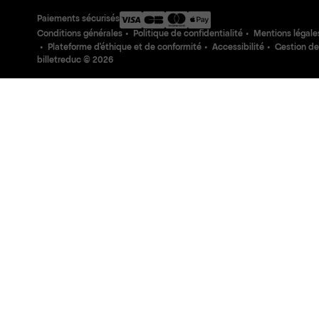
Paiements sécurisés
Conditions générales
Politique de confidentialité
Mentions légale
Plateforme d'éthique et de conformité
Accessibilité
Gestion de
billetreduc ©
2026