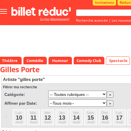
Invitations
Réduc
Bouton
menu
Sortez Maintenant!
principale
Recherche avancée
|
Les nouvea
Théâtre
Comédie
Humour
Comedy Club
Spectacle
Gilles Porte
Artiste "gilles porte"
Filtrer ma recherche
Catégorie:
Affiner par Date:
Lun.
Mar.
Mer.
Jeu.
Ven.
Sam.
Dim.
Lun.
«
10
11
12
13
14
15
16
17
Août
Août
Août
Août
Août
Août
Août
Août