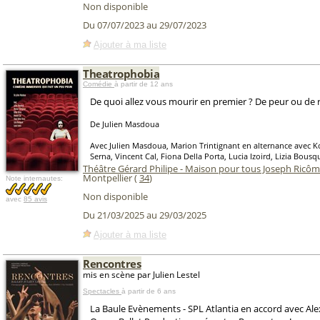
Non disponible
Du 07/07/2023 au 29/07/2023
Ajouter à ma liste
Theatrophobia
Comédie
à partir de 12 ans
De quoi allez vous mourir en premier ? De peur ou de r
De Julien Masdoua
Avec Julien Masdoua, Marion Trintignant en alternance avec Ko
Serna, Vincent Cal, Fiona Della Porta, Lucia Izoird, Lizia Bousq
Théâtre Gérard Philipe - Maison pour tous Joseph Ricô
Montpellier (
34
)
Note internautes:
Non disponible
avec
85 avis
Du 21/03/2025 au 29/03/2025
Ajouter à ma liste
Rencontres
mis en scène par Julien Lestel
Spectacles
à partir de 6 ans
La Baule Evènements - SPL Atlantia en accord avec Al