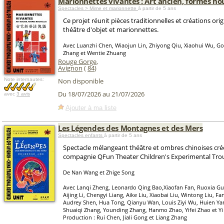
Marionnettes vivantes : Art ancien, formes no
Spectacles > Mime et marionnette
à partir de 5 ans
Ce projet réunit pièces traditionnelles et créations origi
théâtre d'objet et marionnettes.
Avec Luanzhi Chen, Wiaojun Lin, Zhiyong Qiu, Xiaohui Wu, G
Zhang et Wentie Zhuang
Rouge Gorge
,
Avignon
(
84
)
Note internautes:
Non disponible
Du 18/07/2026 au 21/07/2026
avec
3 avis
Ajouter à ma liste
Les Légendes des Montagnes et des Mers
Spectacles enfants
à partir de 5 ans
Spectacle mélangeant théâtre et ombres chinoises créé
compagnie QFun Theater Children's Experimental Tro
De Nan Wang et Zhige Song
Avec Lanqi Zheng, Leonardo Qing Bao,Xiaofan Fan, Ruoxia Gu
Aijing Li, Chengyi Liang, Aike Liu, Xiaobai Liu, Wintong Liu, Fa
Audrey Shen, Hua Tong, Qianyu Wan, Louis Ziyi Wu, Huien Ya
Shuaiqi Zhang, Younding Zhang, Hanmo Zhao, Yifei Zhao et Yi
Production : Rui Chen, Jiali Gong et Liang Zhang