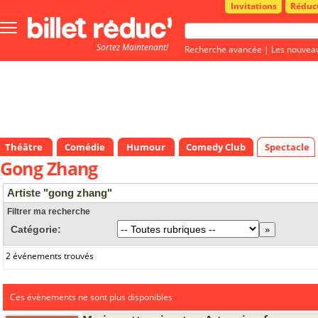
Invitations
Réduc
Bouton
menu
Sortez Maintenant!
principale
Recherche avancée
|
Les nouvea
Théâtre
Comédie
Humour
Comedy Club
Spectacle
Gong Zhang
Artiste "gong zhang"
Filtrer ma recherche
Catégorie:
2 événements trouvés
Ces évènements ne sont plus disponibles