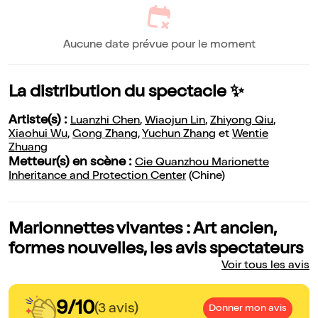
Aucune date prévue pour le moment
La distribution du spectacle ✨
Artiste(s) :
Luanzhi Chen
,
Wiaojun Lin
,
Zhiyong Qiu
,
Xiaohui Wu
,
Gong Zhang
,
Yuchun Zhang
et
Wentie
Zhuang
Metteur(s) en scène :
Cie Quanzhou Marionette
Inheritance and Protection Center
(Chine)
Marionnettes vivantes : Art ancien,
formes nouvelles, les avis spectateurs
Voir tous les avis
9/10
(3 avis)
Donner mon avis