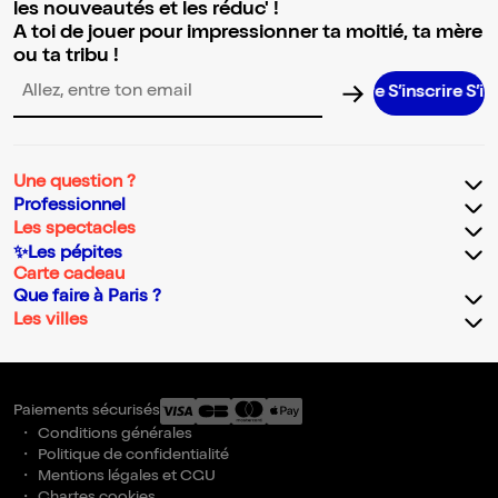
les nouveautés et les réduc' !
A toi de jouer pour impressionner ta moitié, ta mère
ou ta tribu !
S’inscrire S’inscrir
Adresse email pour la newsletter
Une question ?
Professionnel
Les spectacles
✨Les pépites
Carte cadeau
Que faire à Paris ?
Les villes
Paiements sécurisés
Conditions générales
Politique de confidentialité
Mentions légales et CGU