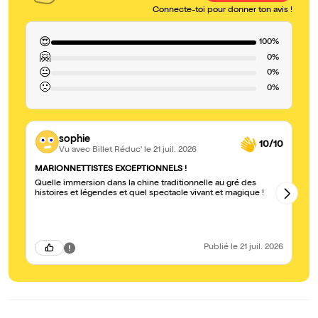
Connecte-toi pour donner ton avis !
😍
100%
🤗
0%
😐
0%
🙁
0%
sophie
10/10
Vu avec Billet Réduc'
le 21 juil. 2026
MARIONNETTISTES EXCEPTIONNELS !
Fr
Quelle immersion dans la chine traditionnelle au gré des
Vo
histoires et légendes et quel spectacle vivant et magique !
pourtan
ch
de
re
de
in
Publié
le 21 juil. 2026
pe
da
un
mi
en