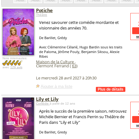
Août
Août
Août
Août
Août
Août
Août
Août
Potiche
Théâtre
Venez savourer cette comédie mordante et
visionnaire des années 70.
v
De Barillet, Grédy
Avec Clémentine Célarié, Hugo Bardin sous les traits
de Paloma, Jérôme Pouly, Benjamin Siksou, Alexie
Ribes
Note internautes:
Maison de la Culture
,
Clermont Ferrand (
63
)
avec
129 avis
Le mercredi 28 avril 2027 à 20h30
Ajouter à ma liste
Lily et Lily
Comédie
à partir de 12 ans
Après le succès de la première saison, retrouvez
Michèle Bernier et Francis Perrin su Théâtre de
Paris dans "Lily et Lily"
v
De Barillet, Gredy