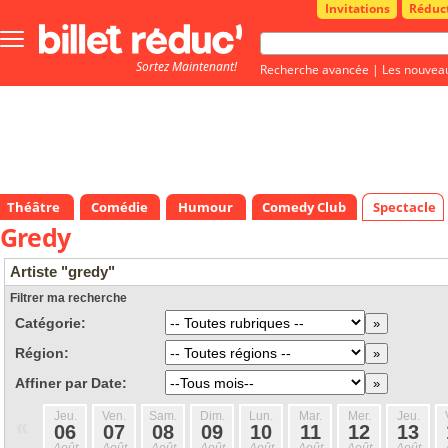
Invitations
Réduc
Bouton
menu
Sortez Maintenant!
principale
Recherche avancée
|
Les nouvea
Théâtre
Comédie
Humour
Comedy Club
Spectacle
Gredy
Artiste "gredy"
Filtrer ma recherche
Catégorie:
Région:
Affiner par Date:
Jeu.
Ven.
Sam.
Dim.
Lun.
Mar.
Mer.
Jeu.
«
06
07
08
09
10
11
12
13