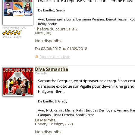
chance s'offre à l'épouse si effacée. Une femme nouvell
De Barillet, Gredy
Avec Emmanuelle Lorre, Benjamin Vergnes, Benoit Tessier, Rob
Rémy Bottin
Note internautes:
Théâtre du cours Salle 2
Nice
(
06
)
avec
141 avis
Non disponible
Du 02/06/2017 au 01/09/2018
Ajouter à ma liste
Diva Samantha
Comédie
Samantha Becquet, ex-stripteaseuse a troqué son co
danseuse exotique sur Pigalle pour devenir une grand
hollywoodien...
De Barillet & Gredy
Avec Nick Kalvin, Michel Rafin, Jacques Desnoyers, Armand Pa
Campos, Linda Ferreira, Annie Creze
La Marmite
,
Chevry Cossigny (
77
)
Non disponible