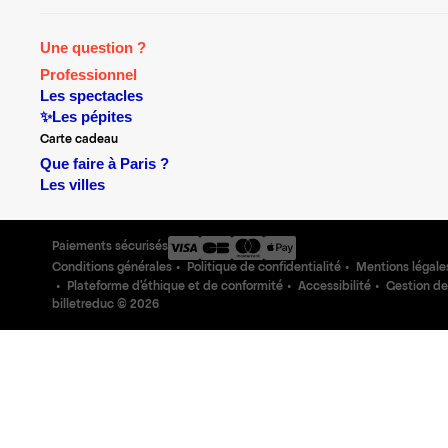
Une question ?
Professionnel
Les spectacles
✨Les pépites
Carte cadeau
Que faire à Paris ?
Les villes
Paiements sécurisés
Conditions générales
Politique de confidentialité
Mentions légale
Plateforme d'éthique et de conformité
Accessibilité
Gestion de
billetreduc ©
2026