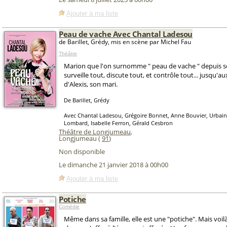
Ajouter à ma liste
Peau de vache Avec Chantal Ladesou
de Barillet, Grédy, mis en scène par Michel Fau
Théâtre
Marion que l'on surnomme " peau de vache " depuis s
surveille tout, discute tout, et contrôle tout... jusqu'a
d'Alexis, son mari.
De Barillet, Grédy
Avec Chantal Ladesou, Grégoire Bonnet, Anne Bouvier, Urbain
Lombard, Isabelle Ferron, Gérald Cesbron
Théâtre de Longjumeau
,
Longjumeau (
91
)
Non disponible
Le dimanche 21 janvier 2018 à 00h00
Ajouter à ma liste
Potiche
Comédie
Même dans sa famille, elle est une "potiche". Mais voi