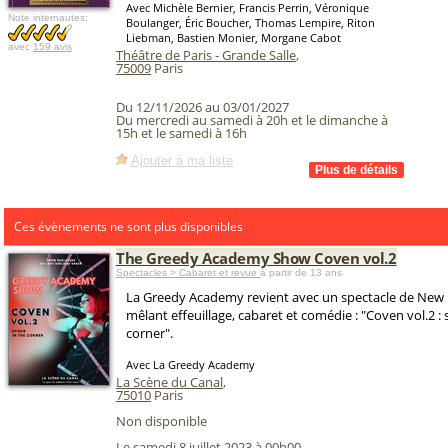
Avec Michèle Bernier, Francis Perrin, Véronique
Note internautes:
Boulanger, Éric Boucher, Thomas Lempire, Riton
Liebman, Bastien Monier, Morgane Cabot
avec
159 avis
Théâtre de Paris - Grande Salle
,
75009
Paris
Du 12/11/2026 au 03/01/2027
Du mercredi au samedi à 20h et le dimanche à
15h et le samedi à 16h
Ajouter à ma liste
Ces évènements ne sont plus disponibles
The Greedy Academy Show Coven vol.2
Spectacles > Cabaret et revue
à partir de 13 ans
La Greedy Academy revient avec un spectacle de New B
mêlant effeuillage, cabaret et comédie : "Coven vol.2 : 
corner".
Avec La Greedy Academy
La Scène du Canal
,
75010
Paris
Non disponible
Le samedi 8 juillet 2023 à 00h00