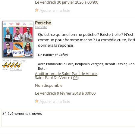
Le vendredi 30 janvier 2026 à 00h00
Ajouter à ma liste
Potiche
Comédie
Qu'est-ce qu'une femme potiche ? Existe-t-elle ? N'est-
commun pour homme macho ? La comédie culte, Poti
donnera la réponse
De Barillet et Grédy
Note internautes:
Avec Emmanuelle Lore, Benjamin Vergnes, Benoit Tessier, Rob
Bottin
avec
142 avis
Auditorium de Saint Paul de Vence
,
Saint Paul De Vence (
06
)
Non disponible
Le vendredi 9 février 2018 à 00h00
Ajouter à ma liste
34 événements trouvés