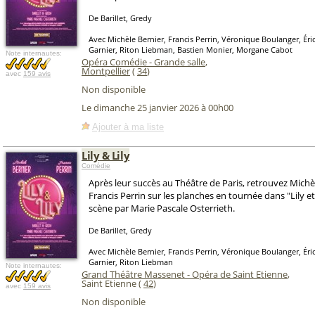
De Barillet, Gredy
Avec Michèle Bernier, Francis Perrin, Véronique Boulanger, Éric
Garnier, Riton Liebman, Bastien Monier, Morgane Cabot
Note internautes:
Opéra Comédie - Grande salle
,
Montpellier
(
34
)
avec
159 avis
Non disponible
Le dimanche 25 janvier 2026 à 00h00
Ajouter à ma liste
Lily & Lily
Comédie
Après leur succès au Théâtre de Paris, retrouvez Michè
Francis Perrin sur les planches en tournée dans "Lily et
scène par Marie Pascale Osterrieth.
De Barillet, Gredy
Avec Michèle Bernier, Francis Perrin, Véronique Boulanger, Éric
Garnier, Riton Liebman
Note internautes:
Grand Théâtre Massenet - Opéra de Saint Etienne
,
Saint Etienne (
42
)
avec
159 avis
Non disponible