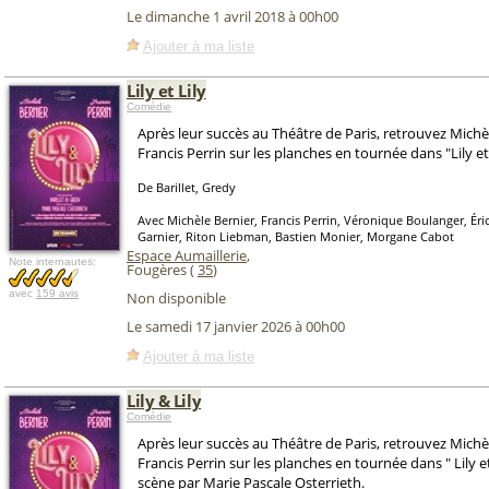
Le dimanche 1 avril 2018 à 00h00
Ajouter à ma liste
Lily et Lily
Comédie
Après leur succès au Théâtre de Paris, retrouvez Michè
Francis Perrin sur les planches en tournée dans "Lily et 
De Barillet, Gredy
Avec Michèle Bernier, Francis Perrin, Véronique Boulanger, Éric
Garnier, Riton Liebman, Bastien Monier, Morgane Cabot
Espace Aumaillerie
,
Note internautes:
Fougères (
35
)
avec
159 avis
Non disponible
Le samedi 17 janvier 2026 à 00h00
Ajouter à ma liste
Lily & Lily
Comédie
Après leur succès au Théâtre de Paris, retrouvez Michè
Francis Perrin sur les planches en tournée dans " Lily et
scène par Marie Pascale Osterrieth.