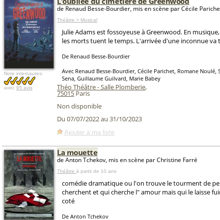
L'oubliée du cimetière de Greenwood
de Renaud Besse-Bourdier, mis en scène par Cécile Pariche
Théâtre > Musical
Julie Adams est fossoyeuse à Greenwood. En musique, e
les morts tuent le temps. L'arrivée d'une inconnue va 
De Renaud Besse-Bourdier
Avec Renaud Besse-Bourdier, Cécile Parichet, Romane Noulé, S
Note internautes:
Sena, Guillaume Guilvard, Marie Babey
Théo Théâtre - Salle Plomberie
,
avec
95 avis
75015
Paris
Non disponible
Du 07/07/2022 au 31/10/2023
Ajouter à ma liste
La mouette
de Anton Tchekov, mis en scène par Christine Farré
Théâtre
à partir de 10 ans
comédie dramatique ou l'on trouve le tourment de pe
cherchent et qui cherche l" amour mais qui le laisse fui
coté
De Anton Tchekov