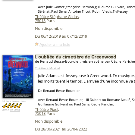
Avec julie Gomez ,françoise Hermon,guillaume Guilvard,Franc
Sélénati,Paul Sena, Antoine Tricot, Robin Vieuls,TivKessey
Théâtre Stéphane Gildas
,
75013
Paris
Non disponible
Du 06/12/2019 au 07/12/2019
Ajouter à ma liste
L'oubliée du cimetière de Greenwood
de Renaud Besse-Bourdier, mis en scène par Cécile Pariche
Théâtre > Musical
Julie Adams est fossoyeuse à Greenwood. En musique, e
les morts tuent le temps. L'arrivée d'une inconnue va 
De Renaud Besse-Bourdier
Avec Renaud Besse-Bourdier, Lili Dubois ou Romane Noulé, Sa
Note internautes:
Guillaume Guilvard ou Paul Séna, Cécile Parichet
Théâtre Pixel
,
avec
95 avis
75018
Paris
Non disponible
Du 28/06/2021 au 26/04/2022