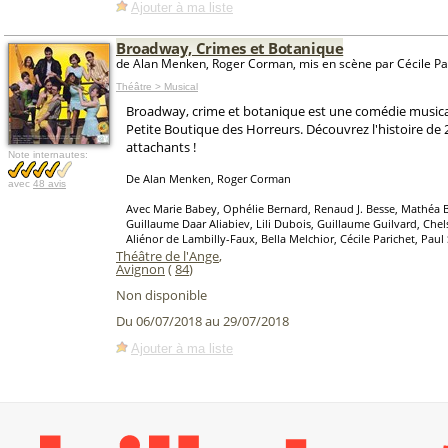
Ajouter à ma liste
Broadway, Crimes et Botanique
de Alan Menken, Roger Corman, mis en scène par Cécile Pa
Théâtre > Musical
Broadway, crime et botanique est une comédie musica
Petite Boutique des Horreurs. Découvrez l'histoire de
attachants !
Note internautes:
De Alan Menken, Roger Corman
avec
48 avis
Avec Marie Babey, Ophélie Bernard, Renaud J. Besse, Mathéa 
Guillaume Daar Aliabiev, Lili Dubois, Guillaume Guilvard, Ch
Aliénor de Lambilly-Faux, Bella Melchior, Cécile Parichet, Paul
Théâtre de l'Ange
,
Avignon
(
84
)
Non disponible
Du 06/07/2018 au 29/07/2018
Ajouter à ma liste