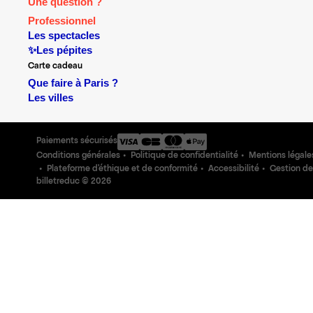
Une question ?
Professionnel
Les spectacles
✨Les pépites
Carte cadeau
Que faire à Paris ?
Les villes
Paiements sécurisés
Conditions générales
Politique de confidentialité
Mentions légale
Plateforme d'éthique et de conformité
Accessibilité
Gestion de
billetreduc ©
2026