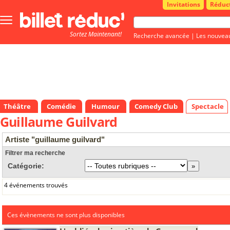
Invitations
Réduc
Bouton
menu
Sortez Maintenant!
principale
Recherche avancée
|
Les nouvea
Théâtre
Comédie
Humour
Comedy Club
Spectacle
Guillaume Guilvard
Artiste "guillaume guilvard"
Filtrer ma recherche
Catégorie:
4 événements trouvés
Ces évènements ne sont plus disponibles