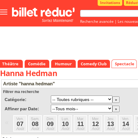
Invitations
Réduc
Bouton
menu
Sortez Maintenant!
principale
Recherche avancée
|
Les nouvea
Théâtre
Comédie
Humour
Comedy Club
Spectacle
Hanna Hedman
Artiste "hanna hedman"
Filtrer ma recherche
Catégorie:
Affiner par Date:
Ven.
Sam.
Dim.
Lun.
Mar.
Mer.
Jeu.
Ven.
«
07
08
09
10
11
12
13
14
Août
Août
Août
Août
Août
Août
Août
Août