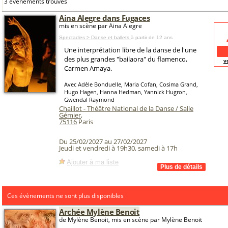
3 événements trouvés
Aina Alegre dans Fugaces
mis en scène par Aina Alegre
Spectacles > Danse et ballets
à partir de 12 ans
Une interprétation libre de la danse de l'une
des plus grandes "bailaora" du flamenco,
v
Carmen Amaya.
Avec Adèle Bonduelle, Maria Cofan, Cosima Grand,
Hugo Hagen, Hanna Hedman, Yannick Hugron,
Gwendal Raymond
Chaillot - Théâtre National de la Danse / Salle
Gémier
,
75116
Paris
Du 25/02/2027 au 27/02/2027
Jeudi et vendredi à 19h30, samedi à 17h
Ajouter à ma liste
Ces évènements ne sont plus disponibles
Archée Mylène Benoit
de Mylène Benoit, mis en scène par Mylène Benoit