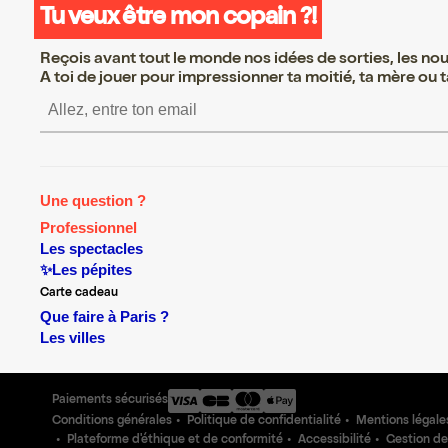
Tu veux être mon copain ?!
Reçois avant tout le monde nos idées de sorties, les nouv
A toi de jouer pour impressionner ta moitié, ta mère ou ta
S’inscrire S’inscrire S’inscrire S’inscrire S’inscrire S’in
Une question ?
Professionnel
Les spectacles
✨Les pépites
Carte cadeau
Que faire à Paris ?
Les villes
Paiements sécurisés
Conditions générales
Politique de confidentialité
Mentions légale
Plateforme d'éthique et de conformité
Accessibilité
Gestion de