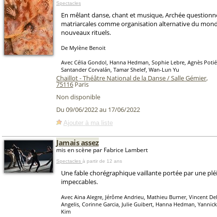
Spectacles
En mêlant danse, chant et musique, Archée questionne
matriarcales comme organisation alternative du mond
nouveaux rituels.
De Mylène Benoit
Avec Célia Gondol, Hanna Hedman, Sophie Lebre, Agnès Potié
Santander Corvalán, Tamar Shelef, Wan-Lun Yu
Chaillot - Théâtre National de la Danse / Salle Gémier
,
75116
Paris
Non disponible
Du 09/06/2022 au 17/06/2022
Ajouter à ma liste
Jamais assez
mis en scène par Fabrice Lambert
Spectacles
à partir de 12 ans
Une fable chorégraphique vaillante portée par une pl
impeccables.
Avec Aina Alegre, Jérôme Andrieu, Mathieu Burner, Vincent De
Angelis, Corinne Garcia, Julie Guibert, Hanna Hedman, Yannic
Kim