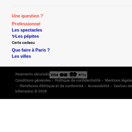
Une question ?
Professionnel
Les spectacles
✨Les pépites
Carte cadeau
Que faire à Paris ?
Les villes
Paiements sécurisés
Conditions générales
Politique de confidentialité
Mentions légale
Plateforme d'éthique et de conformité
Accessibilité
Gestion de
billetreduc ©
2026