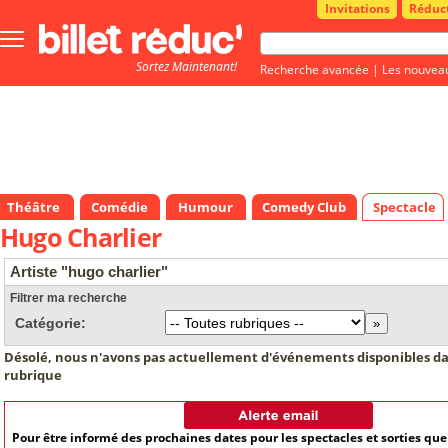
Invitations
Réduc
Bouton
menu
Sortez Maintenant!
principale
Recherche avancée
|
Les nouvea
Théâtre
Comédie
Humour
Comedy Club
Spectacle
Hugo Charlier
Artiste "hugo charlier"
Filtrer ma recherche
Catégorie:
Désolé, nous n'avons pas actuellement d'événements disponibles da
rubrique
Pour être informé des prochaines dates pour les spectacles et sorties qu