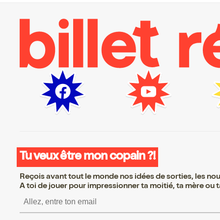
Tu veux être mon copain ?!
Reçois avant tout le monde nos idées de sorties, les nouv
A toi de jouer pour impressionner ta moitié, ta mère ou ta
S’inscrire S’inscrire S